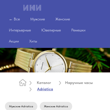
← Все
Мужские
Женские
Интерьерные
Ювелирные
Ремешки
Акции
Хиты
Каталог
Наручные часы
Adriatica
Мужские Adriatica
Женские Adriatica