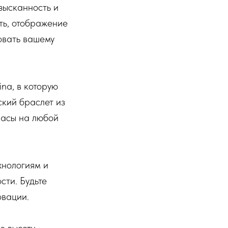
изысканность и
ть, отображение
вовать вашему
na, в которую
ский браслет из
часы на любой
хнологиям и
сти. Будьте
овации.