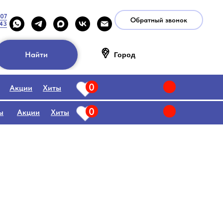
-07
Обратный звонок
-43
Найти
Город
0
Акции
Хиты
0
ы
Акции
Хиты