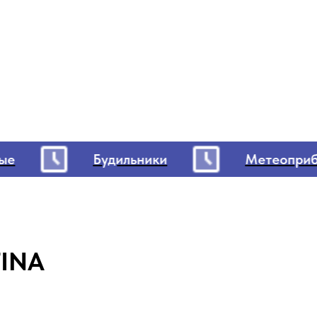
Будильники
Метеоприбо
TINA