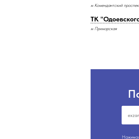
м Комендантский проспек
ТК "Одоевского
м Приморская
П
Нажимая