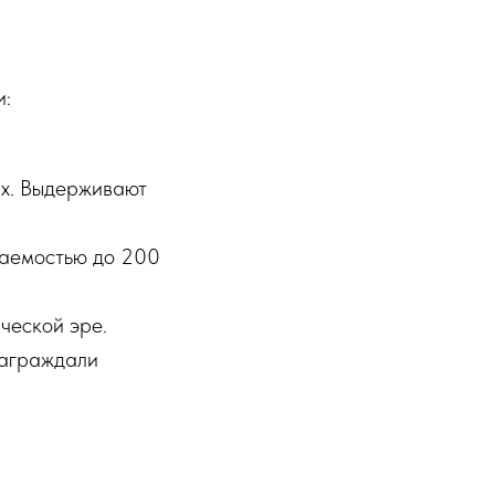
и:
ых. Выдерживают
цаемостью до 200
ческой эре.
награждали