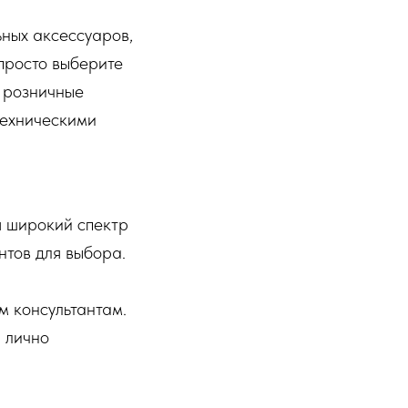
ных аксессуаров,
просто выберите
и розничные
техническими
я широкий спектр
нтов для выбора.
м консультантам.
ы лично