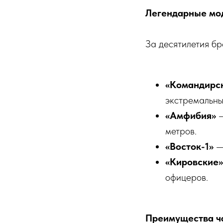
Легендарные мод
За десятилетия бр
«Командирс
экстремальны
«Амфибия»
—
метров.
«Восток-1»
— 
«Кировские»
офицеров.
Преимущества ча