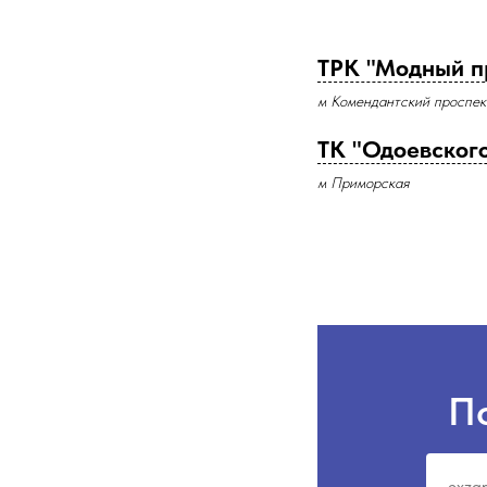
ТРК "Модный п
м Комендантский проспек
ТК "Одоевского
м Приморская
П