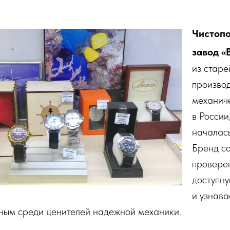
Чистопо
завод «
из стар
произво
механич
в России
началась
Бренд со
проверен
доступну
и узнава
рным среди ценителей надежной механики.