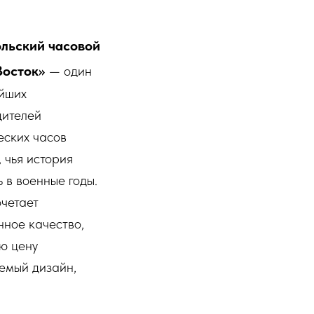
льский часовой
Восток»
— один
ейших
дителей
еских часов
, чья история
 в военные годы.
четает
ное качество,
ю цену
емый дизайн,