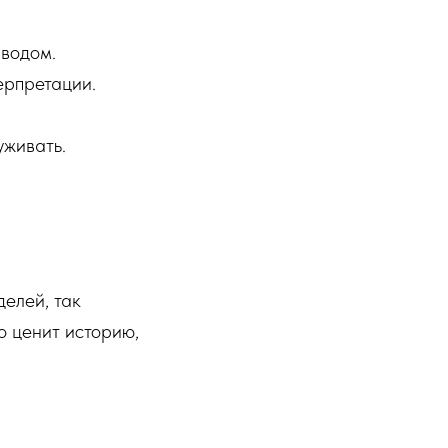
водом.
ерпретации.
уживать.
елей, так
о ценит историю,