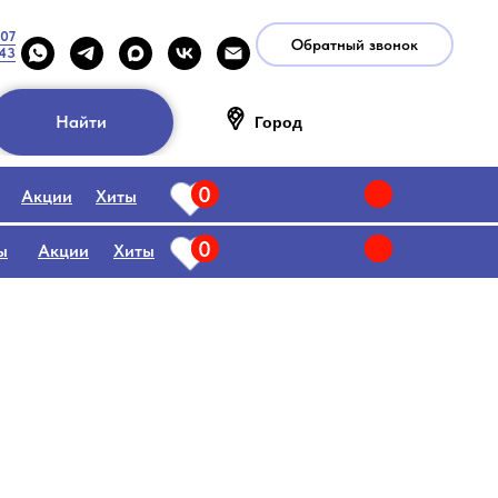
-07
Обратный звонок
-43
Найти
Город
0
Акции
Хиты
0
ы
Акции
Хиты