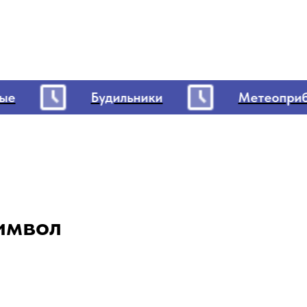
Будильники
Метеоприбо
имвол