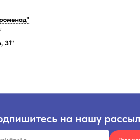
роменад"
т
, 31"
одпишитесь на нашу рассыл
Подписа