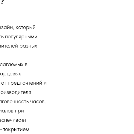
b?
изайн, который
ть популярными
вителей разных
длагаемых в
кварцевых
 от предпочтений и
роизводителя
говечность часов.
иалов при
беспечивает
D-покрытием