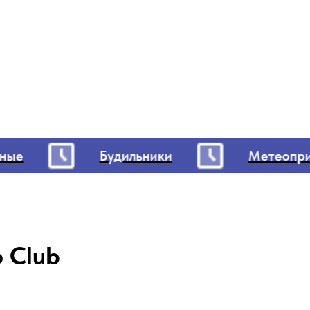
е
Будильники
Метеоприбо
o
Club