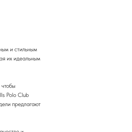
тным и стильным
лая их идеальным
, чтобы
ls Polo Club
одели предлагают
качество и