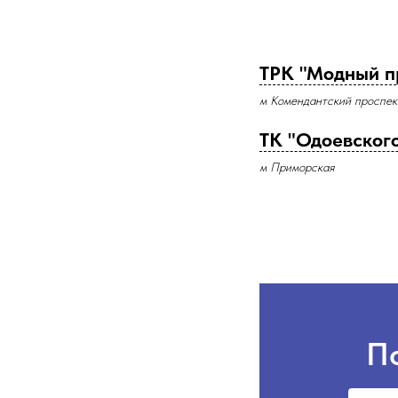
ТРК "Модный п
м Комендантский проспек
ТК "Одоевского
м Приморская
П