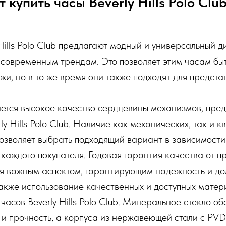
 купить часы Beverly Hills Polo Clu
Hills Polo Club предлагают модный и универсальный д
т современным трендам. Это позволяет этим часам бы
жи, но в то же время они также подходят для предста
ается высокое качество сердцевины механизмов, пре
ly Hills Polo Club. Наличие как механических, так и 
озволяет выбрать подходящий вариант в зависимости
каждого покупателя. Годовая гарантия качества от п
ся важным аспектом, гарантирующим надежность и дол
акже использование качественных и доступных матер
часов Beverly Hills Polo Club. Минеральное стекло о
 и прочность, а корпуса из нержавеющей стали с PV