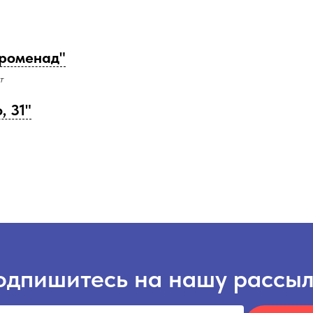
роменад"
т
, 31"
одпишитесь на нашу рассыл