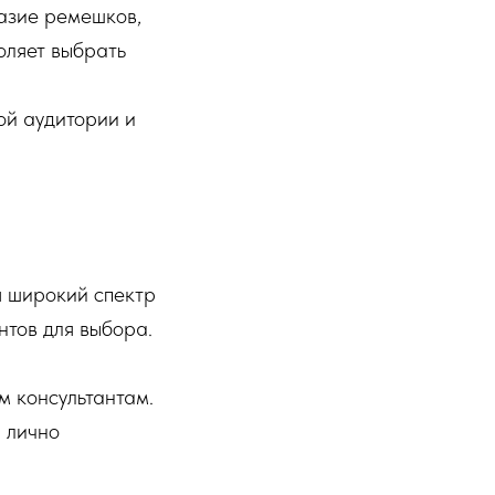
азие ремешков,
оляет выбрать
кой аудитории и
я широкий спектр
нтов для выбора.
м консультантам.
ы лично