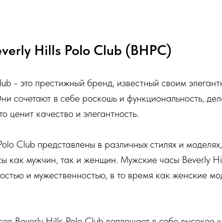
erly Hills Polo Club (BHPC)
 Club - это престижный бренд, известный своим элеган
ни сочетают в себе роскошь и функциональность, де
то ценит качество и элегантность.
 Polo Club представлены в различных стилях и моделях
ы как мужчин, так и женщин. Мужские часы Beverly Hil
остью и мужественностью, в то время как женские м
.
в Beverly Hills Polo Club воплощает в себе высокое 