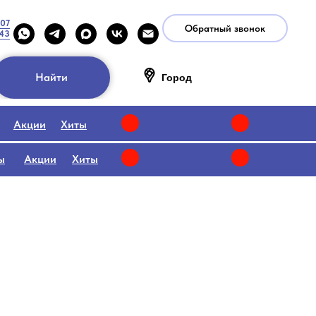
-07
Обратный звонок
-43
Найти
Город
Акции
Хиты
ы
Акции
Хиты