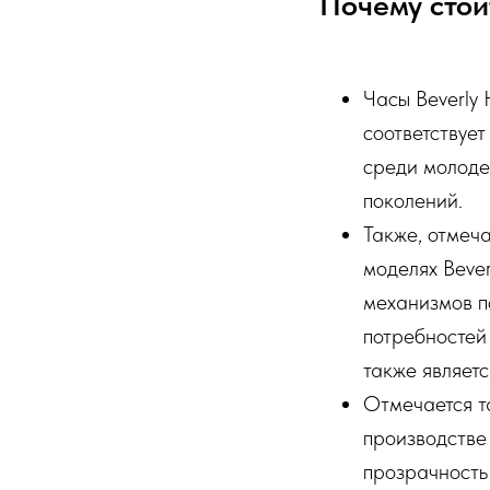
Почему стоит
Часы Beverly 
соответствуе
среди молоде
поколений.
Также, отмеч
моделях Bever
механизмов п
потребностей 
также являет
Отмечается т
производстве 
прозрачность