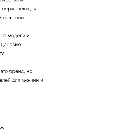
ак нержавеющая
и ношении.
 от модели и
е ценовые
те.
 это бренд, на
елей для мужчин и