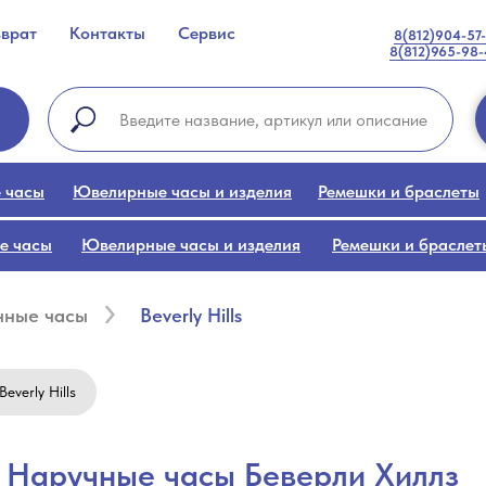
зврат
Контакты
Сервис
8(812)904-57
8(812)965-98
 часы
Ювелирные часы и изделия
Ремешки и браслеты
е часы
Ювелирные часы и изделия
Ремешки и браслет
чные часы
Beverly Hills
everly Hills
Наручные часы Беверли Хиллз