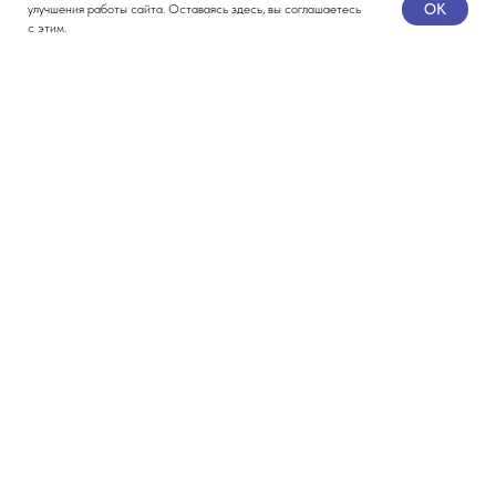
OK
улучшения работы сайта. Оставаясь здесь, вы соглашаетесь
с этим.
Подпишитесь на нашу
рассылку
Подписаться
Нажимая «Подписаться» вы соглашаетесь с
политикой обработки
персональных данных