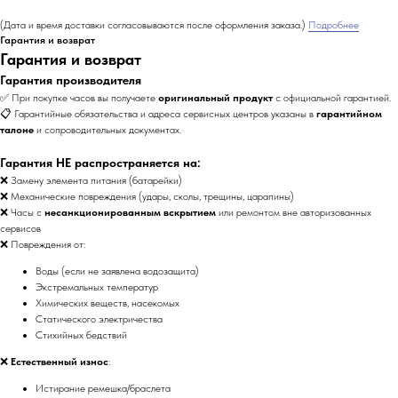
(Дата и время доставки согласовываются после оформления заказа.)
Подробнее
Гарантия и возврат
Гарантия и возврат
Гарантия производителя
✅ При покупке часов вы получаете
оригинальный продукт
с официальной гарантией.
📋 Гарантийные обязательства и адреса сервисных центров указаны в
гарантийном
талоне
и сопроводительных документах.
Гарантия НЕ распространяется на:
❌ Замену элемента питания (батарейки)
❌ Механические повреждения (удары, сколы, трещины, царапины)
❌ Часы с
несанкционированным вскрытием
или ремонтом вне авторизованных
сервисов
❌ Повреждения от:
Воды (если не заявлена водозащита)
Экстремальных температур
Химических веществ, насекомых
Статического электричества
Стихийных бедствий
❌
Естественный износ
:
Истирание ремешка/браслета