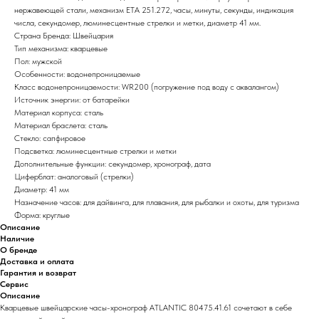
нержавеющей стали, механизм ETA 251.272, часы, минуты, секунды, индикация
числа, секундомер, люминесцентные стрелки и метки, диаметр 41 мм.
Страна Бренда: Швейцария
Тип механизма: кварцевые
Пол: мужской
Особенности: водонепроницаемые
Класс водонепроницаемости: WR200 (погружение под воду с аквалангом)
Источник энергии: от батарейки
Материал корпуса: сталь
Материал браслета: сталь
Стекло: сапфировое
Подсветка: люминесцентные стрелки и метки
Дополнительные функции: секундомер, хронограф, дата
Циферблат: аналоговый (стрелки)
Диаметр: 41 мм
Назначение часов: для дайвинга, для плавания, для рыбалки и охоты, для туризма
Форма: круглые
Описание
Наличие
О бренде
Доставка и оплата
Гарантия и возврат
Сервис
Описание
Кварцевые швейцарские часы-хронограф ATLANTIC 80475.41.61 сочетают в себе