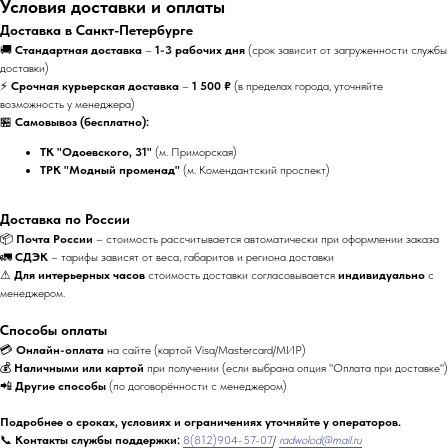
Условия доставки и оплаты
Доставка в Санкт-Петербурге
🚚
Стандартная доставка
–
1-3 рабочих дня
(срок зависит от загруженности службы
доставки)
⚡
Срочная курьерская доставка
–
1 500 ₽
(в пределах города, уточняйте
возможность у менеджера)
🏪
Самовывоз (бесплатно):
ТК "Одоевского, 31"
(м. Приморская)
ТРК "Модный променад"
(м. Комендантский проспект)
Доставка по России
📦
Почта России
– стоимость рассчитывается автоматически при оформлении заказа
🚛
СДЭК
– тарифы зависят от веса, габаритов и региона доставки
⚠
Для интерьерных часов
стоимость доставки согласовывается
индивидуально
с
менеджером.
Способы оплаты
💳
Онлайн-оплата
на сайте (картой Visa/Mastercard/МИР)
💰
Наличными или картой
при получении (если выбрана опция "Оплата при доставке")
📲
Другие способы
(по договорённости с менеджером)
Подробнее о сроках, условиях и ограничениях уточняйте у операторов.
📞
Контакты службы поддержки:
8(812)904-57-07
/
radwolod@mail.ru