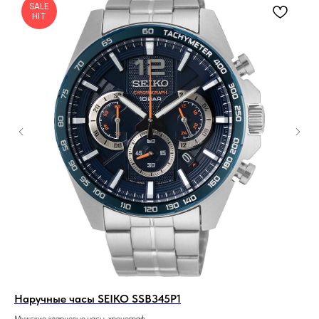
SALE
HIT
Наручные часы SEIKO SSB345P1
На
Мужские кварцевые часы-хронограф
Муж