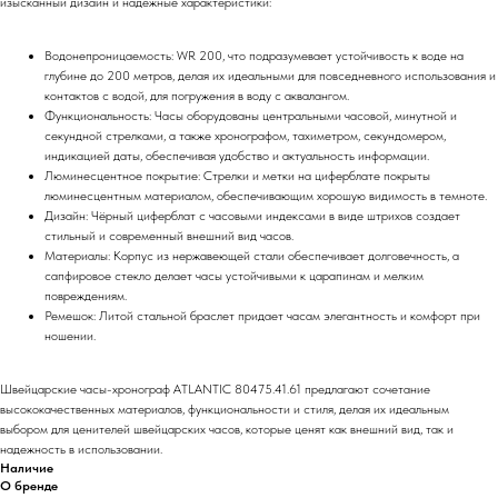
изысканный дизайн и надежные характеристики:
Водонепроницаемость: WR 200, что подразумевает устойчивость к воде на
глубине до 200 метров, делая их идеальными для повседневного использования и
контактов с водой, для погружения в воду с аквалангом.
Функциональность: Часы оборудованы центральными часовой, минутной и
секундной стрелками, а также хронографом, тахиметром, секундомером,
индикацией даты, обеспечивая удобство и актуальность информации.
Люминесцентное покрытие: Стрелки и метки на циферблате покрыты
люминесцентным материалом, обеспечивающим хорошую видимость в темноте.
Дизайн: Чёрный циферблат с часовыми индексами в виде штрихов создает
стильный и современный внешний вид часов.
Материалы: Корпус из нержавеющей стали обеспечивает долговечность, а
сапфировое стекло делает часы устойчивыми к царапинам и мелким
повреждениям.
Ремешок: Литой стальной браслет придает часам элегантность и комфорт при
ношении.
Швейцарские часы-хронограф ATLANTIC 80475.41.61 предлагают сочетание
высококачественных материалов, функциональности и стиля, делая их идеальным
выбором для ценителей швейцарских часов, которые ценят как внешний вид, так и
надежность в использовании.
Наличие
О бренде