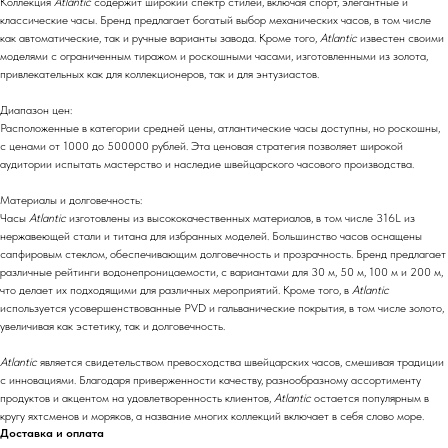
Коллекция
Atlantic
содержит широкий спектр стилей, включая спорт, элегантные и
классические часы. Бренд предлагает богатый выбор механических часов, в том числе
как автоматические, так и ручные варианты завода. Кроме того,
Atlantic
известен своими
моделями с ограниченным тиражом и роскошными часами, изготовленными из золота,
привлекательных как для коллекционеров, так и для энтузиастов.
Диапазон цен:
Расположенные в категории средней цены, атлантические часы доступны, но роскошны,
с ценами от 1000 до 500000 рублей. Эта ценовая стратегия позволяет широкой
аудитории испытать мастерство и наследие швейцарского часового производства.
Материалы и долговечность:
Часы
Atlantic
изготовлены из высококачественных материалов, в том числе 316L из
нержавеющей стали и титана для избранных моделей. Большинство часов оснащены
сапфировым стеклом, обеспечивающим долговечность и прозрачность. Бренд предлагает
различные рейтинги водонепроницаемости, с вариантами для 30 м, 50 м, 100 м и 200 м,
что делает их подходящими для различных мероприятий. Кроме того, в
Atlantic
используется усовершенствованные PVD и гальванические покрытия, в том числе золото,
увеличивая как эстетику, так и долговечность.
Atlantic
является свидетельством превосходства швейцарских часов, смешивая традиции
с инновациями. Благодаря приверженности качеству, разнообразному ассортименту
продуктов и акцентом на удовлетворенность клиентов,
Atlantic
остается популярным в
кругу яхтсменов и моряков, а название многих коллекций включает в себя слово море.
Доставка и оплата