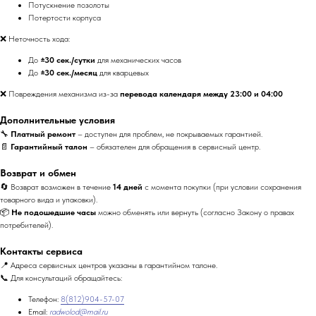
Потускнение позолоты
Потертости корпуса
❌ Неточность хода:
До
±30 сек./сутки
для механических часов
До
±30 сек./месяц
для кварцевых
❌ Повреждения механизма из-за
перевода календаря между 23:00 и 04:00
Дополнительные условия
🔧
Платный ремонт
– доступен для проблем, не покрываемых гарантией.
📄
Гарантийный талон
– обязателен для обращения в сервисный центр.
Возврат и обмен
🔄 Возврат возможен в течение
14 дней
с момента покупки (при условии сохранения
товарного вида и упаковки).
📦
Не подошедшие часы
можно обменять или вернуть (согласно Закону о правах
потребителей).
Контакты сервиса
📍 Адреса сервисных центров указаны в гарантийном талоне.
📞 Для консультаций обращайтесь:
Телефон:
8(812)904-57-07
Email:
radwolod@mail.ru