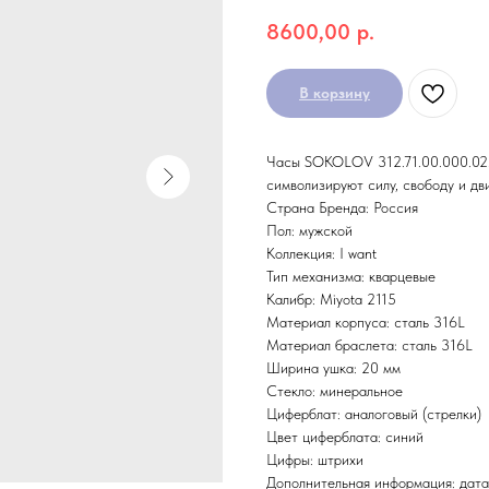
8600,00
р.
В корзину
Часы SOKOLOV 312.71.00.000.02.0
символизируют силу, свободу и дв
Страна Бренда: Россия
Пол: мужской
Коллекция: I want
Тип механизма: кварцевые
Калибр: Miyota 2115
Материал корпуса: сталь 316L
Материал браслета: сталь 316L
Ширина ушка: 20 мм
Стекло: минеральное
Циферблат: аналоговый (стрелки)
Цвет циферблата: синий
Цифры: штрихи
Дополнительная информация: дата