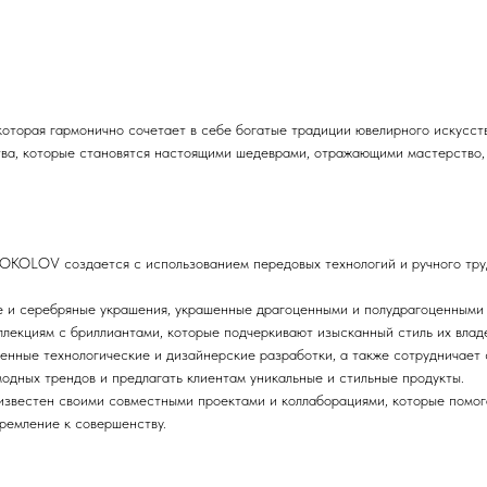
оторая гармонично сочетает в себе богатые традиции ювелирного искусст
ва, которые становятся настоящими шедеврами, отражающими мастерство, с
OKOLOV создается с использованием передовых технологий и ручного труд
и серебряные украшения, украшенные драгоценными и полудрагоценными к
лекциям с бриллиантами, которые подчеркивают изысканный стиль их влад
венные технологические и дизайнерские разработки, а также сотрудничает
одных трендов и предлагать клиентам уникальные и стильные продукты.
вестен своими совместными проектами и коллаборациями, которые помога
ремление к совершенству.