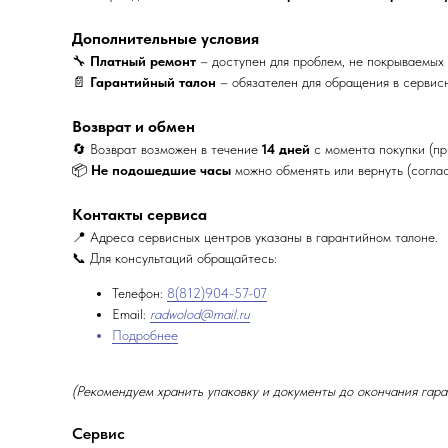
Дополнительные условия
🔧
Платный ремонт
– доступен для проблем, не покрываемых 
📄
Гарантийный талон
– обязателен для обращения в сервис
Возврат и обмен
🔄 Возврат возможен в течение
14 дней
с момента покупки (пр
📦
Не подошедшие часы
можно обменять или вернуть (соглас
Контакты сервиса
📍 Адреса сервисных центров указаны в гарантийном талоне.
📞 Для консультаций обращайтесь:
Телефон:
8(812)904-57-07
Email:
radwolod@mail.ru
Подробнее
(Рекомендуем хранить упаковку и документы до окончания гара
Сервис