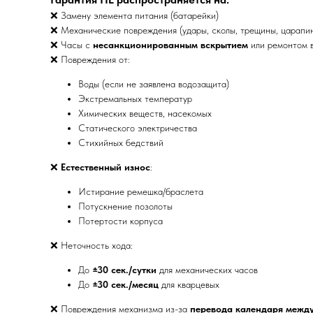
❌ Замену элемента питания (батарейки)
❌ Механические повреждения (удары, сколы, трещины, царапи
❌ Часы с
несанкционированным вскрытием
или ремонтом в
❌ Повреждения от:
Воды (если не заявлена водозащита)
Экстремальных температур
Химических веществ, насекомых
Статического электричества
Стихийных бедствий
❌
Естественный износ
:
Истирание ремешка/браслета
Потускнение позолоты
Потертости корпуса
❌ Неточность хода:
До
±30 сек./сутки
для механических часов
До
±30 сек./месяц
для кварцевых
❌ Повреждения механизма из-за
перевода календаря между