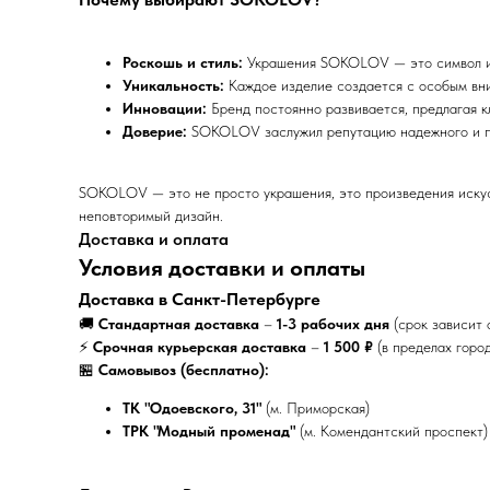
Роскошь и стиль:
Украшения SOKOLOV — это символ из
Уникальность:
Каждое изделие создается с особым вни
Инновации:
Бренд постоянно развивается, предлагая 
Доверие:
SOKOLOV заслужил репутацию надежного и п
SOKOLOV — это не просто украшения, это произведения искус
неповторимый дизайн.
Доставка и оплата
Условия доставки и оплаты
Доставка в Санкт-Петербурге
🚚
Стандартная доставка
–
1-3 рабочих дня
(срок зависит 
⚡
Срочная курьерская доставка
–
1 500 ₽
(в пределах горо
🏪
Самовывоз (бесплатно):
ТК "Одоевского, 31"
(м. Приморская)
ТРК "Модный променад"
(м. Комендантский проспект)