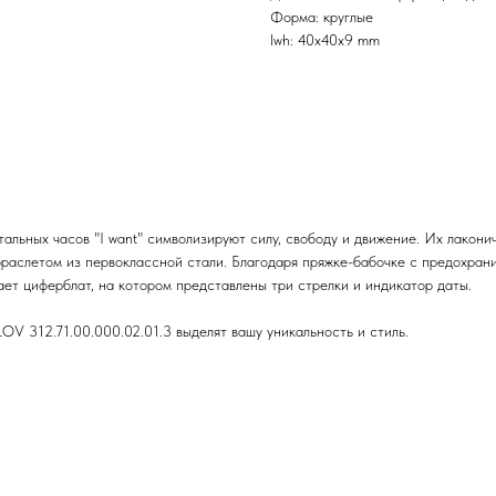
Форма: круглые
lwh: 40x40x9 mm
альных часов "I want" символизируют силу, свободу и движение. Их лакон
раслетом из первоклассной стали. Благодаря пряжке-бабочке с предохрани
ет циферблат, на котором представлены три стрелки и индикатор даты.
 312.71.00.000.02.01.3 выделят вашу уникальность и стиль.