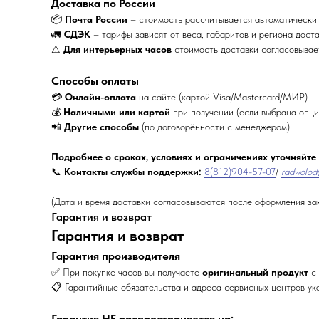
Доставка по России
📦
Почта России
– стоимость рассчитывается автоматически
🚛
СДЭК
– тарифы зависят от веса, габаритов и региона дост
⚠
Для интерьерных часов
стоимость доставки согласовыва
Способы оплаты
💳
Онлайн-оплата
на сайте (картой Visa/Mastercard/МИР)
💰
Наличными или картой
при получении (если выбрана опци
📲
Другие способы
(по договорённости с менеджером)
Подробнее о сроках, условиях и ограничениях уточняйте
📞
Контакты службы поддержки:
8(812)904-57-07
/
radwolod
(Дата и время доставки согласовываются после оформления за
Гарантия и возврат
Гарантия и возврат
Гарантия производителя
✅ При покупке часов вы получаете
оригинальный продукт
с 
📋 Гарантийные обязательства и адреса сервисных центров ук
Гарантия НЕ распространяется на: