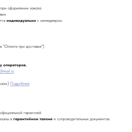
 при оформлении заказа
авки
ется
индивидуально
с менеджером.
я "Оплата при доставке")
 у операторов.
@mail.ru
каза.)
Подробнее
официальной гарантией.
азаны в
гарантийном талоне
и сопроводительных документах.