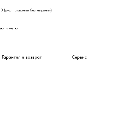
 (душ, плавание без ныряния)
ки и метки
Гарантия и возврат
Сервис