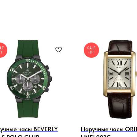
LE
SALE
IT
HIT
учные часы BEVERLY
Наручные часы ORI