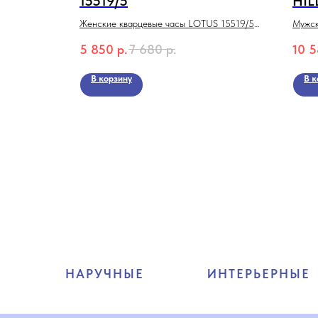
15519/5
HIL
BP3
ELLA
Женские кварцевые часы LOTUS 15519/5
Мужск
 Classic
из коллекции Code
BEVE
5 850
р.
7 680
р.
10 
Колле
В корзину
В к
НАРУЧНЫЕ
ИНТЕРЬЕРНЫЕ