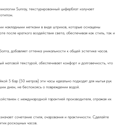
нологии Sunray, текстурированный циферблат излучает
готипом.
и накладными метками в виде штрихов, которые оснащены
е после краткого воздействия света, обеспечивая как стиль, так и
олта, добавляет оттенка уникальности к общей эстетике часов.
ый матовой текстурой, обеспечивает комфорт и долговечность, что
йкой 5 бар (50 метров) эти часы идеально подходят для мытья рук
шим днем, не беспокоясь о повреждении водой.
ойствием с международной гарантией производителя, отражая их
значает сочетание стиля, очарования и практичности. Сделайте
этих роскошных часов.