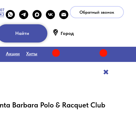
-07
Обратный звонок
-43
Найти
Город
Акции
Хиты
✖️
ta Barbara Polo & Racquet Club