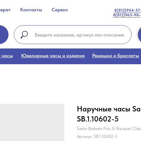
зврат
Контакты
Сервис
8(812)904-57
8(812)965-98
 часы
Ювелирные часы и изделия
Ремешки и браслеты
Наручные часы San
SB.1.10602-5
Santa Barbara Polo & Racquet Club
Артикул:
SB.1.10602-5