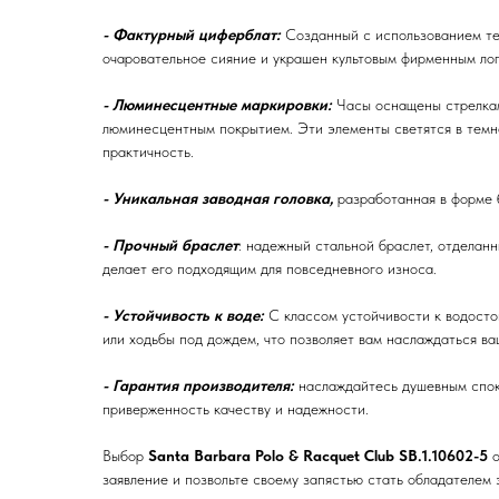
- Фактурный циферблат:
Созданный с использованием тех
очаровательное сияние и украшен культовым фирменным ло
- Люминесцентные маркировки:
Часы оснащены стрелкам
люминесцентным покрытием. Эти элементы светятся в темнот
практичность.
- Уникальная заводная головка,
разработанная в форме б
- Прочный браслет
: надежный стальной браслет, отделанн
делает его подходящим для повседневного износа.
- Устойчивость к воде:
С классом устойчивости к водосто
или ходьбы под дождем, что позволяет вам наслаждаться ва
- Гарантия производителя:
наслаждайтесь душевным спок
приверженность качеству и надежности.
Выбор
Santa Barbara Polo & Racquet Club SB.1.10602-5
о
заявление и позвольте своему запястью стать обладателем 