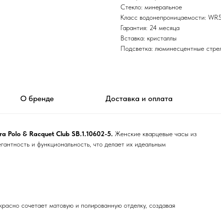
Стекло: минеральное
Класс водонепроницаемости: WR50
Гарантия: 24 месяца
Вставка: кристаллы
Подсветка: люминесцентные стрел
О бренде
Доставка и оплата
a Polo & Racquet Club SB.1.10602-5.
Женские кварцевые часы из
егантность и функциональность, что делает их идеальным
красно сочетает матовую и полированную отделку, создавая