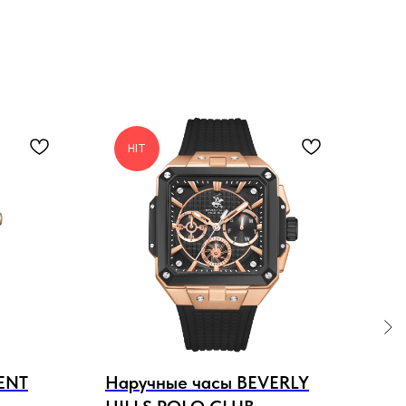
S
HIT
H
ENT
Наручные часы BEVERLY
Нар