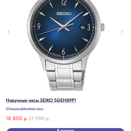
Наручные часы SEIKO SGEH89P1
На
Мужские кварцевые часы
Муж
SEIKO SGEH89P1
SWI
18 800
р.
21 700
р.
20
Серия Conceptual Series Dress
Кол
В корзину