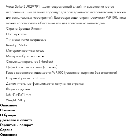
Часы Seiko SUR297P1 имеют современный дизайн и высокое качество
исполнения. Они отлично подойдут для повседневного использования, а также
для официальных мероприятий. Благодаря водонепроницаемости WR100, часы
можно использовать в бассейне или для плавания на мелководье.
Страна Бренда: Япония
Пол: мужской
Тип механизма: кварцевые
Калибр: 6N42
Материал корпуса: сталь
Материал браслета: кожа
Стекло: минеральное (Hardlex)
Циферблат: аналоговый (стрелки)
Класс водонепроницаемости: WR100 (плавание, ныряние без акваланга)
Ширина браслета: 20 мм
Дополнительные функции: дата, секундная стрелка
Форма: круглые
lwh: 41x41x11 mm
Weight: 60 g
Описание
Наличие
О бренде
Доставка и оплата
Гарантия и возврат
Сервис
Описание