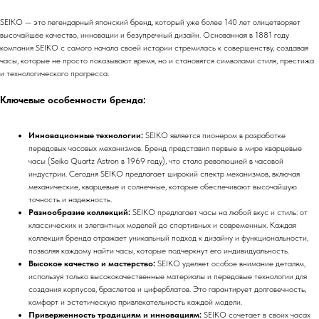
SEIKO — это легендарный японский бренд, который уже более 140 лет олицетворяет
высочайшее качество, инновации и безупречный дизайн. Основанная в 1881 году
компания SEIKO с самого начала своей истории стремилась к совершенству, создавая
часы, которые не просто показывают время, но и становятся символами стиля, престижа
и технологического прогресса.
Ключевые особенности бренда:
Инновационные технологии:
SEIKO является пионером в разработке
передовых часовых механизмов. Бренд представил первые в мире кварцевые
часы (Seiko Quartz Astron в 1969 году), что стало революцией в часовой
индустрии. Сегодня SEIKO предлагает широкий спектр механизмов, включая
механические, кварцевые и солнечные, которые обеспечивают высочайшую
точность и надежность.
Разнообразие коллекций:
SEIKO предлагает часы на любой вкус и стиль: от
классических и элегантных моделей до спортивных и современных. Каждая
коллекция бренда отражает уникальный подход к дизайну и функциональности,
позволяя каждому найти часы, которые подчеркнут его индивидуальность.
Высокое качество и мастерство:
SEIKO уделяет особое внимание деталям,
используя только высококачественные материалы и передовые технологии для
создания корпусов, браслетов и циферблатов. Это гарантирует долговечность,
комфорт и эстетическую привлекательность каждой модели.
Приверженность традициям и инновациям:
SEIKO сочетает в своих часах