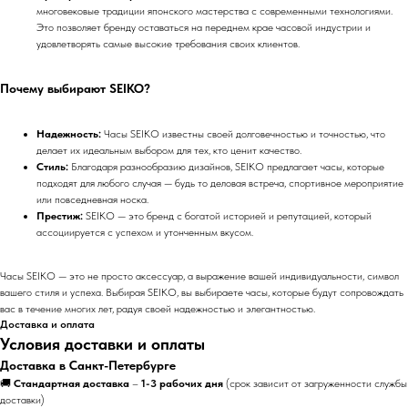
многовековые традиции японского мастерства с современными технологиями.
Это позволяет бренду оставаться на переднем крае часовой индустрии и
удовлетворять самые высокие требования своих клиентов.
Почему выбирают SEIKO?
Надежность:
Часы SEIKO известны своей долговечностью и точностью, что
делает их идеальным выбором для тех, кто ценит качество.
Стиль:
Благодаря разнообразию дизайнов, SEIKO предлагает часы, которые
подходят для любого случая — будь то деловая встреча, спортивное мероприятие
или повседневная носка.
Престиж:
SEIKO — это бренд с богатой историей и репутацией, который
ассоциируется с успехом и утонченным вкусом.
Часы SEIKO — это не просто аксессуар, а выражение вашей индивидуальности, символ
вашего стиля и успеха. Выбирая SEIKO, вы выбираете часы, которые будут сопровождать
вас в течение многих лет, радуя своей надежностью и элегантностью.
Доставка и оплата
Условия доставки и оплаты
Доставка в Санкт-Петербурге
🚚
Стандартная доставка
–
1-3 рабочих дня
(срок зависит от загруженности службы
доставки)