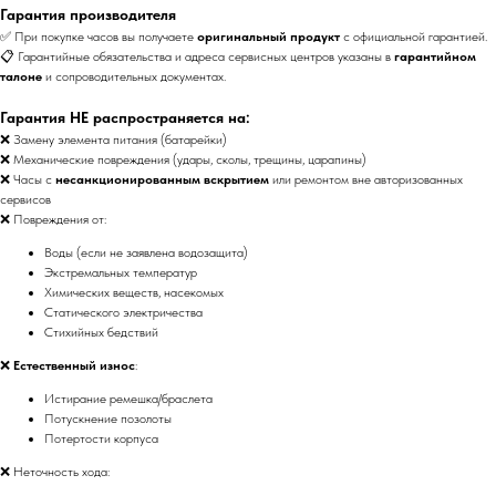
Гарантия производителя
✅ При покупке часов вы получаете
оригинальный продукт
с официальной гарантией.
📋 Гарантийные обязательства и адреса сервисных центров указаны в
гарантийном
талоне
и сопроводительных документах.
Гарантия НЕ распространяется на:
❌ Замену элемента питания (батарейки)
❌ Механические повреждения (удары, сколы, трещины, царапины)
❌ Часы с
несанкционированным вскрытием
или ремонтом вне авторизованных
сервисов
❌ Повреждения от:
Воды (если не заявлена водозащита)
Экстремальных температур
Химических веществ, насекомых
Статического электричества
Стихийных бедствий
❌
Естественный износ
:
Истирание ремешка/браслета
Потускнение позолоты
Потертости корпуса
❌ Неточность хода: