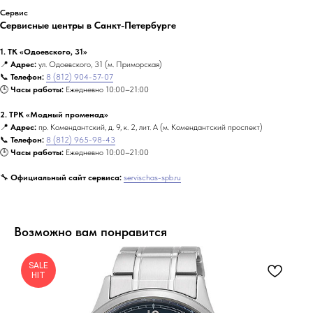
Сервис
Сервисные центры в Санкт-Петербурге
1. ТК «Одоевского, 31»
📍
Адрес:
ул. Одоевского, 31 (м. Приморская)
📞
Телефон:
8 (812) 904-57-07
🕒
Часы работы:
Ежедневно 10:00–21:00
2. ТРК «Модный променад»
📍
Адрес:
пр. Комендантский, д. 9, к. 2, лит. А (м. Комендантский проспект)
📞
Телефон:
8 (812) 965-98-43
🕒
Часы работы:
Ежедневно 10:00–21:00
🔧
Официальный сайт сервиса:
servischas-spb.ru
Возможно вам понравится
SALE
HIT