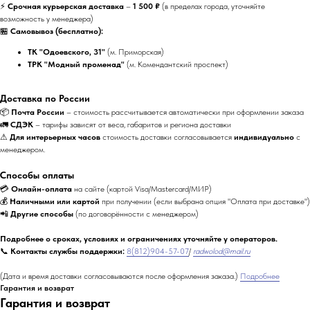
⚡
Срочная курьерская доставка
–
1 500 ₽
(в пределах города, уточняйте
возможность у менеджера)
🏪
Самовывоз (бесплатно):
ТК "Одоевского, 31"
(м. Приморская)
ТРК "Модный променад"
(м. Комендантский проспект)
Доставка по России
📦
Почта России
– стоимость рассчитывается автоматически при оформлении заказа
🚛
СДЭК
– тарифы зависят от веса, габаритов и региона доставки
⚠
Для интерьерных часов
стоимость доставки согласовывается
индивидуально
с
менеджером.
Способы оплаты
💳
Онлайн-оплата
на сайте (картой Visa/Mastercard/МИР)
💰
Наличными или картой
при получении (если выбрана опция "Оплата при доставке")
📲
Другие способы
(по договорённости с менеджером)
Подробнее о сроках, условиях и ограничениях уточняйте у операторов.
📞
Контакты службы поддержки:
8(812)904-57-07
/
radwolod@mail.ru
(Дата и время доставки согласовываются после оформления заказа.)
Подробнее
Гарантия и возврат
Гарантия и возврат