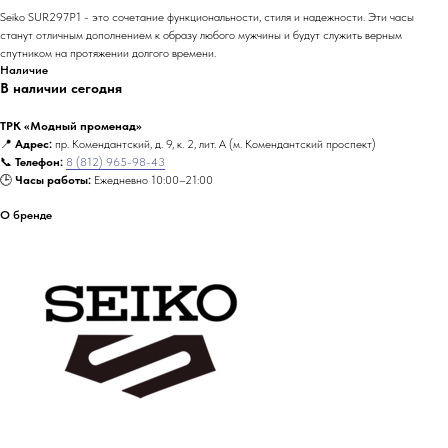
Seiko SUR297P1 - это сочетание функциональности, стиля и надежности. Эти часы
станут отличным дополнением к образу любого мужчины и будут служить верным
спутником на протяжении долгого времени.
Наличие
В наличии сегодня
ТРК «Модный променад»
📍
Адрес:
пр. Комендантский, д. 9, к. 2, лит. А (м. Комендантский проспект)
📞
Телефон:
8 (812) 965-98-43
🕒
Часы работы:
Ежедневно 10:00–21:00
О бренде