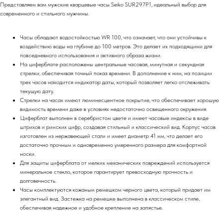
Представляем вам мужские кварцевые часы Seiko SUR297P1, идеальный выбор для
современного и стильного мужчины.
Часы обладают водостойкостью WR 100, что означает, что они устойчивы к
воздействию воды на глубине до 100 метров. Это делает их подходящими для
повседневного использования и активного образа жизни.
На циферблате расположены центральные часовая, минутная и секундная
стрелки, обеспечивая точный показ времени. В дополнение к ним, на позиции
трех часов находится индикатор даты, который позволяет легко отслеживать
текущую дату.
Стрелки на часах имеют люминесцентное покрытие, что обеспечивает хорошую
видимость времени даже в условиях недостаточно освещенного окружения.
Циферблат выполнен в серебристом цвете и имеет часовые индексы в виде
штрихов и римских цифр, создавая стильный и классический вид. Корпус часов
изготовлен из нержавеющей стали и имеет диаметр 41 мм, что делает его
достаточно прочным и одновременно умеренного размера для комфортной
носки.
Для защиты циферблата от мелких механических повреждений используется
минеральное стекло, которое гарантирует превосходную прочность и
долговечность.
Часы комплектуются кожаным ремешком черного цвета, который придает им
элегантный вид. Застежка на ремешке выполнена в классическом стиле,
обеспечивая надежное и удобное крепление на запястье.