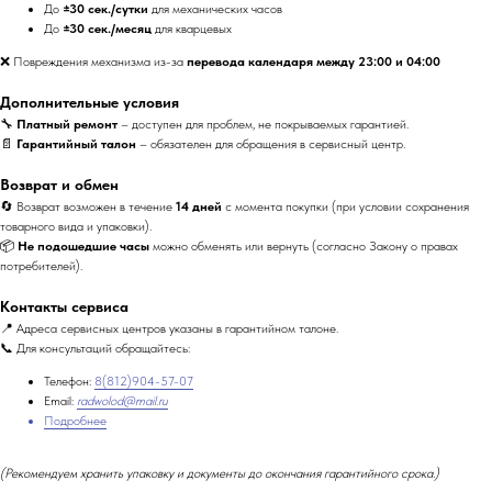
До
±30 сек./сутки
для механических часов
До
±30 сек./месяц
для кварцевых
❌ Повреждения механизма из-за
перевода календаря между 23:00 и 04:00
Дополнительные условия
🔧
Платный ремонт
– доступен для проблем, не покрываемых гарантией.
📄
Гарантийный талон
– обязателен для обращения в сервисный центр.
Возврат и обмен
🔄 Возврат возможен в течение
14 дней
с момента покупки (при условии сохранения
товарного вида и упаковки).
📦
Не подошедшие часы
можно обменять или вернуть (согласно Закону о правах
потребителей).
Контакты сервиса
📍 Адреса сервисных центров указаны в гарантийном талоне.
📞 Для консультаций обращайтесь:
Телефон:
8(812)904-57-07
Email:
radwolod@mail.ru
Подробнее
(Рекомендуем хранить упаковку и документы до окончания гарантийного срока.)