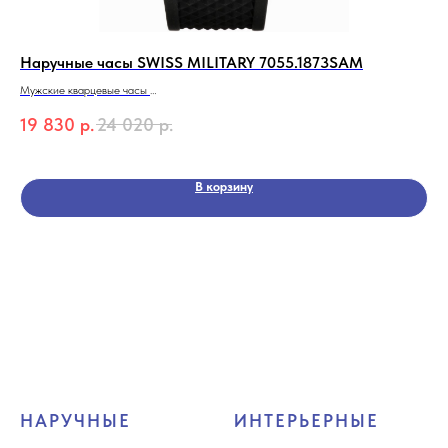
Наручные часы SWISS MILITARY 7055.1873SAM
На
BP
Мужские кварцевые часы
SWISS Alpine MILITARY 7055.1873SAM
Жен
19 830
р.
24 020
р.
Коллекция Combat Basic
BEV
6 
Кол
В корзину
НАРУЧНЫЕ
ИНТЕРЬЕРНЫЕ