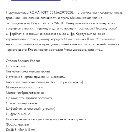
Наручные часы ROMANOFF 8215/629782BL – это классика и современность,
традиции и инновации, солидность и стиль. Механические часы с
автоподзаводом. Водостойкость WR 30. Центральные часовая, минутная и
секундная стрелки. Индикация даты на позиции трех часов. Перламутровый
циферблат с часовыми индексами в виде цифр. Корпус выполнен из
нержавеющей стали. Диаметр корпуса 41 мм, толщина 11 мм. Устойчивое к
мелким механическим повреждениям минеральное стекло. Кожаный ремешок
черного цвета. Классическая застежка. Часы украшены фианитом.
Страна Бренда: Россия
Пол: мужской
Тип механизма: механические
Источник энергии: пружинный механизм
Класс водонепроницаемости: WR30 (брызги, дождь)
Материал корпуса: сталь
Материал браслета: кожа
Пряжка: стандартная застежка
Стекло: минеральное
Циферблат: аналоговый (стрелки)
Цифры: римские
Дополнительная информация: дата, секундная стрелка
Форма: круглые
ДxШxВ: 41x41x11 мм