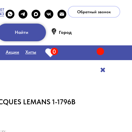
-07
Обратный звонок
-43
Найти
Город
0
Акции
Хиты
✖️
ACQUES LEMANS 1-1796B
р.