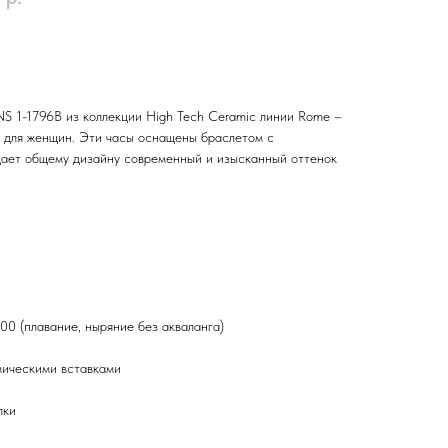
1-1796B из коллекции High Tech Ceramic линии Rome –
е для женщин. Эти часы оснащены браслетом с
дает общему дизайну современный и изысканный оттенок
0 (плавание, ныряние без акваланга)
мическими вставками
лки