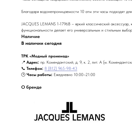
Благодаря водонепроницаемости 10 атм эти часы подходят для
JACQUES LEMANS 1-1796B – яркий классический аксессуар, ко
функциональности делает его универсальным и стильным выбор
Наличие
В наличии сегодня
ТРК «Модный променад»
📍
Адрес:
пр. Комендантский, д. 9, к. 2, лит. А (м. Комендантс
📞
Телефон:
8 (812) 965-98-43
🕒
Часы работы:
Ежедневно 10:00–21:00
О бренде