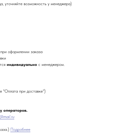
да, уточняйте возможность у менеджера)
 при оформлении заказа
авки
ется
индивидуально
с менеджером.
я "Оплата при доставке")
 у операторов.
@mail.ru
каза.)
Подробнее