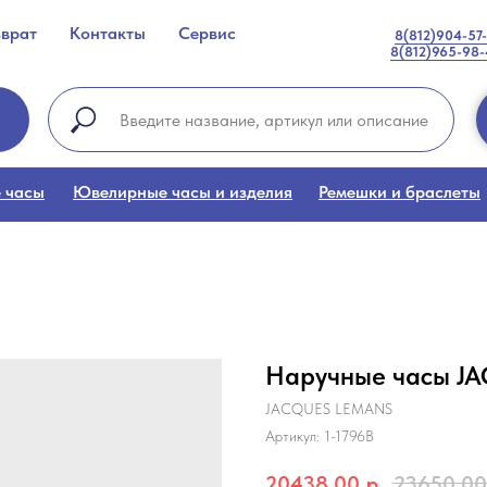
зврат
Контакты
Сервис
8(812)904-57
8(812)965-98
 часы
Ювелирные часы и изделия
Ремешки и браслеты
Наручные часы J
JACQUES LEMANS
Артикул:
1-1796B
20438,00
р.
23650,00