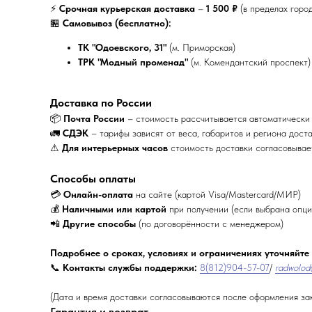
⚡
Срочная курьерская доставка
–
1 500 ₽
(в пределах горо
🏪
Самовывоз (бесплатно):
ТК "Одоевского, 31"
(м. Приморская)
ТРК "Модный променад"
(м. Комендантский проспект)
Доставка по России
📦
Почта России
– стоимость рассчитывается автоматически
🚛
СДЭК
– тарифы зависят от веса, габаритов и региона дост
⚠
Для интерьерных часов
стоимость доставки согласовыва
Способы оплаты
💳
Онлайн-оплата
на сайте (картой Visa/Mastercard/МИР)
💰
Наличными или картой
при получении (если выбрана опци
📲
Другие способы
(по договорённости с менеджером)
Подробнее о сроках, условиях и ограничениях уточняйте
📞
Контакты службы поддержки:
8(812)904-57-07
/
radwolod
(Дата и время доставки согласовываются после оформления за
Гарантия и возврат