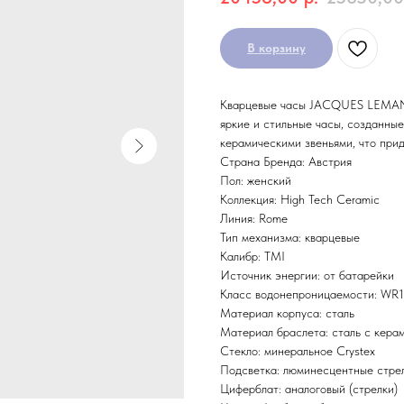
В корзину
Кварцевые часы JACQUES LEMANS 
яркие и стильные часы, созданны
керамическими звеньями, что при
Страна Бренда: Австрия
Пол: женский
Коллекция: High Tech Ceramic
Линия: Rome
Тип механизма: кварцевые
Калибр: TMI
Источник энергии: от батарейки
Класс водонепроницаемости: WR10
Материал корпуса: сталь
Материал браслета: сталь с кера
Стекло: минеральное Crystex
Подсветка: люминесцентные стре
Циферблат: аналоговый (стрелки)