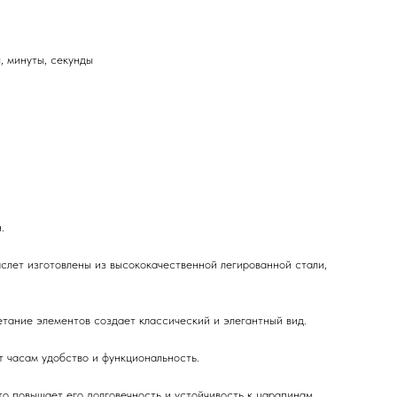
, минуты, секунды
.
слет изготовлены из высококачественной легированной стали,
етание элементов создает классический и элегантный вид.
т часам удобство и функциональность.
 повышает его долговечность и устойчивость к царапинам.