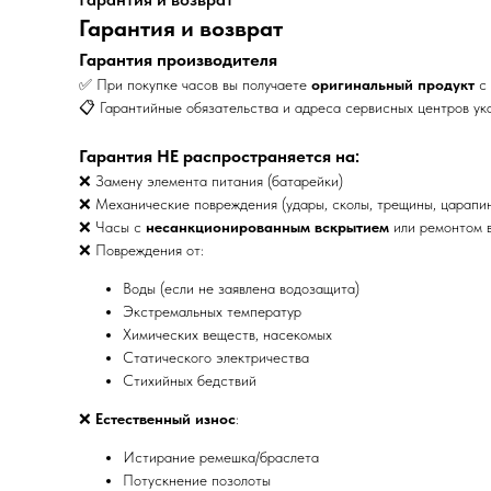
Гарантия и возврат
Гарантия производителя
✅ При покупке часов вы получаете
оригинальный продукт
с 
📋 Гарантийные обязательства и адреса сервисных центров ук
Гарантия НЕ распространяется на:
❌ Замену элемента питания (батарейки)
❌ Механические повреждения (удары, сколы, трещины, царапи
❌ Часы с
несанкционированным вскрытием
или ремонтом в
❌ Повреждения от:
Воды (если не заявлена водозащита)
Экстремальных температур
Химических веществ, насекомых
Статического электричества
Стихийных бедствий
❌
Естественный износ
:
Истирание ремешка/браслета
Потускнение позолоты