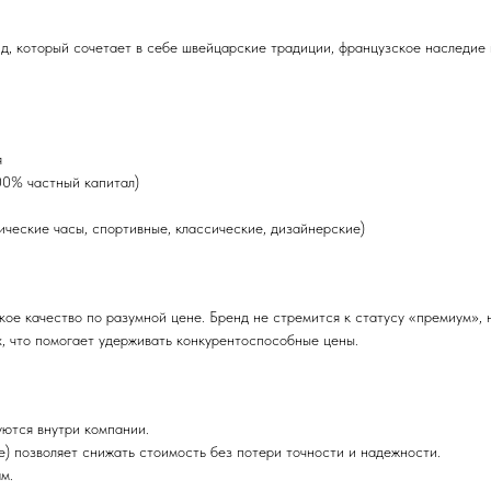
, который сочетает в себе швейцарские традиции, французское наследие и
я
00% частный капитал)
ческие часы, спортивные, классические, дизайнерские)
ое качество по разумной цене. Бренд не стремится к статусу «премиум», 
х, что помогает удерживать конкурентоспособные цены.
уются внутри компании.
) позволяет снижать стоимость без потери точности и надежности.
м.