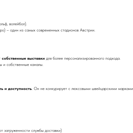
льф, волейбол).
вро) – один из самых современных стадионов Австрии.
т
собственные выставки
для более персонализированного подхода.
ы и собственные каналы.
ль и доступность
. Он не конкурирует с люксовыми швейцарскими марками
от загруженности службы доставки)