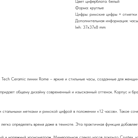
Цвет циферблата: белый
Форма: круглые
Цифры: римские цифры + отметки
Дополнительная информация: часы
lwh: 37x37x8 mm
ech Ceramic линии Rome – яркие и стильные часы, созданные для женщин
придает общему дизайну современный и изысканный оттенок. Корпус и бра
и стальными метками и римской цифрой в положении «12 часов». Такое соч
 легко определять время даже в темноте. Эта практичная функция добавляе
 и надежный хронометраж. Минеральное стекло часов покрыто Crystex, что