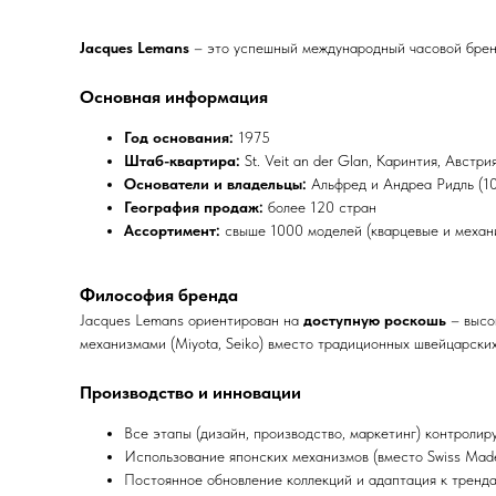
Jacques Lemans
– это успешный международный часовой бренд
Основная информация
Год основания:
1975
Штаб-квартира:
St. Veit an der Glan, Каринтия, Австри
Основатели и владельцы:
Альфред и Андреа Ридль (1
География продаж:
более 120 стран
Ассортимент:
свыше 1000 моделей (кварцевые и механи
Философия бренда
Jacques Lemans ориентирован на
доступную роскошь
– высок
механизмами (Miyota, Seiko) вместо традиционных швейцарски
Производство и инновации
Все этапы (дизайн, производство, маркетинг) контролир
Использование японских механизмов (вместо Swiss Made
Постоянное обновление коллекций и адаптация к тренда