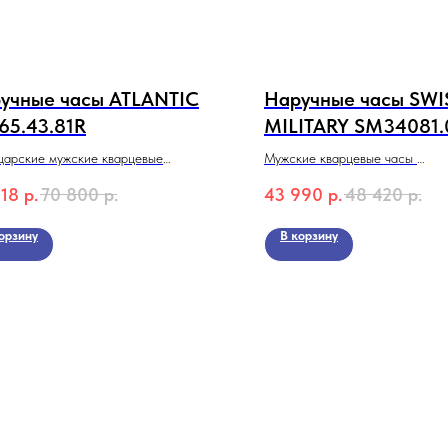
учные часы ATLANTIC
Наручные часы SWI
65.43.81R
MILITARY SM34081.
арские мужские кварцевые
Мужские кварцевые часы
ATLANTIC 73465.43.81R с
SWISS MILITARY by Chrono S
718
р.
70 800
р.
43 990
р.
48 420
р.
графом
Коллекция Classic
орзину
В корзину