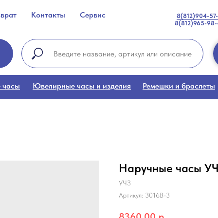
зврат
Контакты
Сервис
8(812)904-57
8(812)965-98
 часы
Ювелирные часы и изделия
Ремешки и браслеты
Наручные часы УЧ
УЧЗ
Артикул:
3016B-3
8360,00
р.