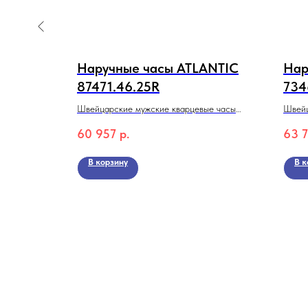
a
Наручные часы ATLANTIC
Нар
uet Club
87471.46.25R
734
Швейцарские мужские кварцевые часы
Швейц
 Club
ATLANTIC Searock 87471.47.25R
часы 
60 957
р.
63 
хроно
В корзину
В к