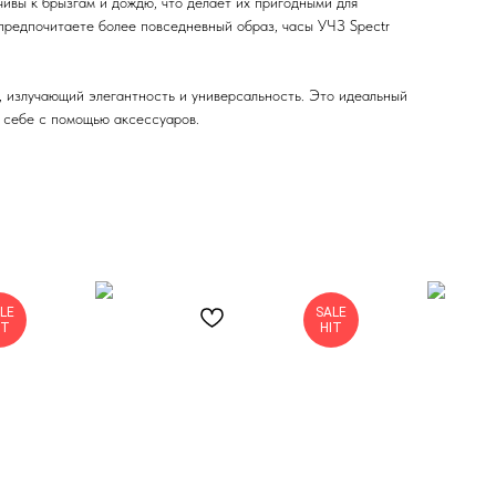
вы к брызгам и дождю, что делает их пригодными для
предпочитаете более повседневный образ, часы УЧЗ Spectr
, излучающий элегантность и универсальность. Это идеальный
о себе с помощью аксессуаров.
LE
SALE
IT
HIT