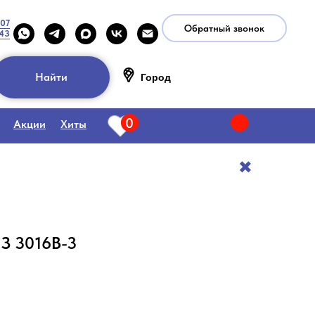
-07
Обратный звонок
-43
Найти
Город
0
Акции
Хиты
✖️
З 3016B-3