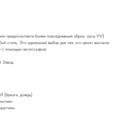
или предпочитаете более повседневный образ, часы УЧЗ
бой стиль. Это идеальный выбор для тех, кто ценит высокое
е с помощью аксессуаров.
й Завод
 (брызги, дождь)
крытием
окрытием