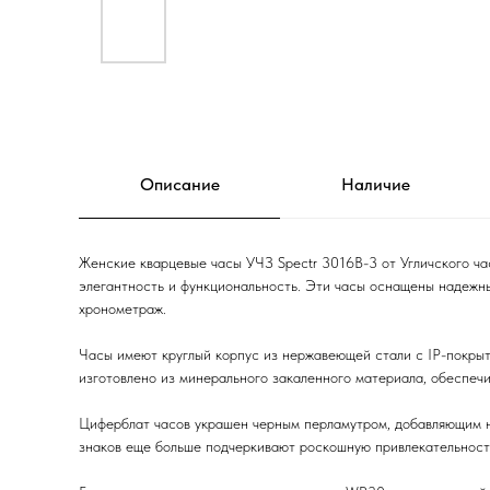
Описание
Наличие
Женские кварцевые часы УЧЗ Spectr 3016B-3 от Угличского ча
элегантность и функциональность. Эти часы оснащены надеж
хронометраж.
Часы имеют круглый корпус из нержавеющей стали с IP-покры
изготовлено из минерального закаленного материала, обеспеч
Циферблат часов украшен черным перламутром, добавляющим н
знаков еще больше подчеркивают роскошную привлекательност