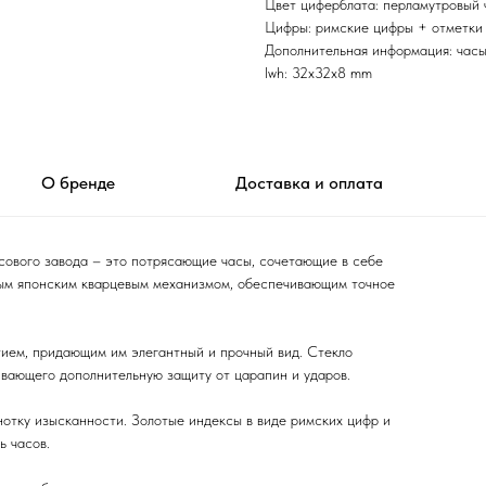
Цвет циферблата: перламутровый
Цифры: римские цифры + отметки
Дополнительная информация: часы
lwh: 32x32x8 mm
О бренде
Доставка и оплата
сового завода – это потрясающие часы, сочетающие в себе
ным японским кварцевым механизмом, обеспечивающим точное
тием, придающим им элегантный и прочный вид. Стекло
ивающего дополнительную защиту от царапин и ударов.
отку изысканности. Золотые индексы в виде римских цифр и
ь часов.