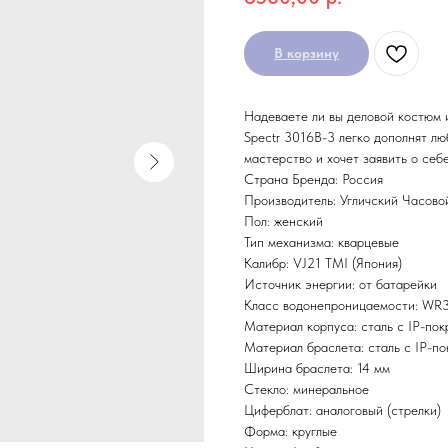
В корзину
Надеваете ли вы деловой костюм 
Spectr 3016B-3 легко дополнят лю
мастерство и хочет заявить о себ
Страна Бренда: Россия
Производитель: Угличский Часово
Пол: женский
Тип механизма: кварцевые
Калибр: VJ21 TMI (Япония)
Источник энергии: от батарейки
Класс водонепроницаемости: WR30
Материал корпуса: сталь с IP-по
Материал браслета: сталь с IP-п
Ширина браслета: 14 мм
Стекло: минеральное
Циферблат: аналоговый (стрелки)
Форма: круглые