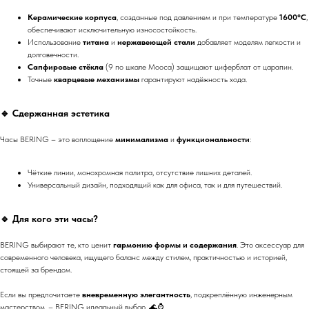
Керамические корпуса
, созданные под давлением и при температуре
1600°C
,
обеспечивают исключительную износостойкость.
Использование
титана
и
нержавеющей стали
добавляет моделям легкости и
долговечности.
Сапфировые стёкла
(9 по шкале Мооса) защищают циферблат от царапин.
Точные
кварцевые механизмы
гарантируют надёжность хода.
🔹
Сдержанная эстетика
Часы BERING – это воплощение
минимализма
и
функциональности
:
Чёткие линии, монохромная палитра, отсутствие лишних деталей.
Универсальный дизайн, подходящий как для офиса, так и для путешествий.
🔹
Для кого эти часы?
BERING выбирают те, кто ценит
гармонию формы и содержания
. Это аксессуар для
современного человека, ищущего баланс между стилем, практичностью и историей,
стоящей за брендом.
Если вы предпочитаете
вневременную элегантность
, подкреплённую инженерным
мастерством, – BERING идеальный выбор. 🌊⌚