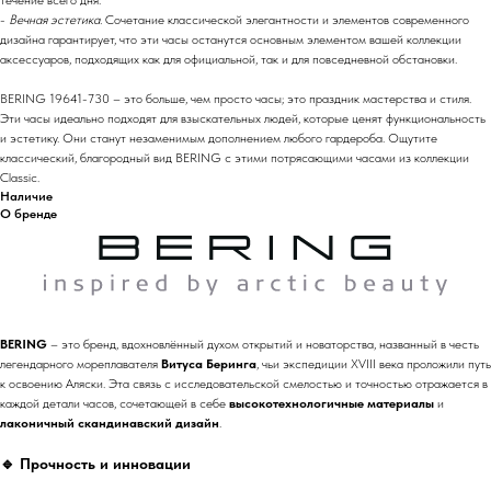
-
Вечная эстетика.
Сочетание классической элегантности и элементов современного
дизайна гарантирует, что эти часы останутся основным элементом вашей коллекции
аксессуаров, подходящих как для официальной, так и для повседневной обстановки.
BERING 19641-730 – это больше, чем просто часы; это праздник мастерства и стиля.
Эти часы идеально подходят для взыскательных людей, которые ценят функциональность
и эстетику. Они станут незаменимым дополнением любого гардероба. Ощутите
классический, благородный вид BERING с этими потрясающими часами из коллекции
Classic.
Наличие
О бренде
BERING
– это бренд, вдохновлённый духом открытий и новаторства, названный в честь
легендарного мореплавателя
Витуса Беринга
, чьи экспедиции XVIII века проложили путь
к освоению Аляски. Эта связь с исследовательской смелостью и точностью отражается в
каждой детали часов, сочетающей в себе
высокотехнологичные материалы
и
лаконичный скандинавский дизайн
.
🔹
Прочность и инновации