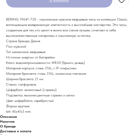
BERING 19641-730 - изысканные мужские кварцевые часы из коллекции Classic,
воплощающие вневременную элегантность и высочайшее мастерство. Эти часы,
созданные для тех, кто ценит в жизни все самое лучшее, сочетают в себе
высококачественные материалы и изысканную эстетику.
Страна Бренда: Дания
Пол: мужской
Тип механизма: кварцевые
Источник энергии: от батарейки
Класс водонепроницаемости: WR30 (брызги, дождь)
Материал корпуса: сталь 316L с IP-покрытием
Материал браслета: сталь 316L, миланское плетение
Ширина браслета: 21 мм
Стекло: сапфировое
Циферблат: аналоговый (стрелки)
Подсветка: люминесцентные стрелки и метки
Цвет циферблата: серебристый
Форма: круглые
lwh: 45x41x5 mm
Описание
Наличие
О бренде
Доставка и оплата