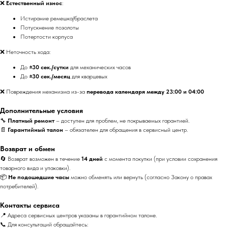
❌
Естественный износ
:
Истирание ремешка/браслета
Потускнение позолоты
Потертости корпуса
❌ Неточность хода:
До
±30 сек./сутки
для механических часов
До
±30 сек./месяц
для кварцевых
❌ Повреждения механизма из-за
перевода календаря между 23:00 и 04:00
Дополнительные условия
🔧
Платный ремонт
– доступен для проблем, не покрываемых гарантией.
📄
Гарантийный талон
– обязателен для обращения в сервисный центр.
Возврат и обмен
🔄 Возврат возможен в течение
14 дней
с момента покупки (при условии сохранения
товарного вида и упаковки).
📦
Не подошедшие часы
можно обменять или вернуть (согласно Закону о правах
потребителей).
Контакты сервиса
📍 Адреса сервисных центров указаны в гарантийном талоне.
📞 Для консультаций обращайтесь: