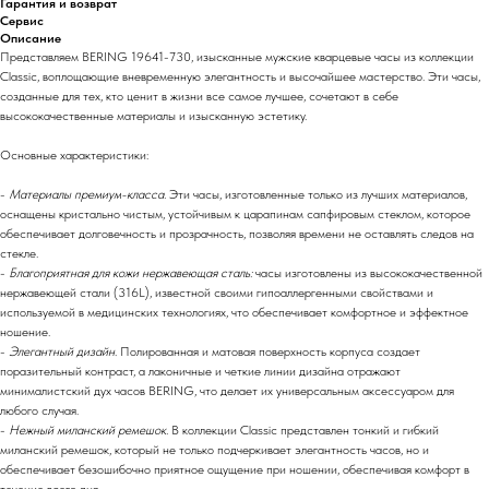
Гарантия и возврат
Сервис
Описание
Представляем BERING 19641-730, изысканные мужские кварцевые часы из коллекции
Classic, воплощающие вневременную элегантность и высочайшее мастерство. Эти часы,
созданные для тех, кто ценит в жизни все самое лучшее, сочетают в себе
высококачественные материалы и изысканную эстетику.
Основные характеристики:
-
Материалы премиум-класса.
Эти часы, изготовленные только из лучших материалов,
оснащены кристально чистым, устойчивым к царапинам сапфировым стеклом, которое
обеспечивает долговечность и прозрачность, позволяя времени не оставлять следов на
стекле.
-
Благоприятная для кожи нержавеющая сталь:
часы изготовлены из высококачественной
нержавеющей стали (316L), известной своими гипоаллергенными свойствами и
используемой в медицинских технологиях, что обеспечивает комфортное и эффектное
ношение.
-
Элегантный дизайн
. Полированная и матовая поверхность корпуса создает
поразительный контраст, а лаконичные и четкие линии дизайна отражают
минималистский дух часов BERING, что делает их универсальным аксессуаром для
любого случая.
-
Нежный миланский ремешок.
В коллекции Classic представлен тонкий и гибкий
миланский ремешок, который не только подчеркивает элегантность часов, но и
обеспечивает безошибочно приятное ощущение при ношении, обеспечивая комфорт в
течение всего дня.