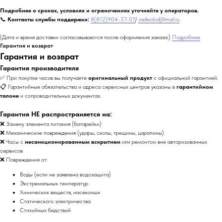
Подробнее о сроках, условиях и ограничениях уточняйте у операторов.
📞
Контакты службы поддержки:
8(812)904-57-07
/
radwolod@mail.ru
(Дата и время доставки согласовываются после оформления заказа.)
Подробнее
Гарантия и возврат
Гарантия и возврат
Гарантия производителя
✅ При покупке часов вы получаете
оригинальный продукт
с официальной гарантией.
📋 Гарантийные обязательства и адреса сервисных центров указаны в
гарантийном
талоне
и сопроводительных документах.
Гарантия НЕ распространяется на:
❌ Замену элемента питания (батарейки)
❌ Механические повреждения (удары, сколы, трещины, царапины)
❌ Часы с
несанкционированным вскрытием
или ремонтом вне авторизованных
сервисов
❌ Повреждения от:
Воды (если не заявлена водозащита)
Экстремальных температур
Химических веществ, насекомых
Статического электричества
Стихийных бедствий