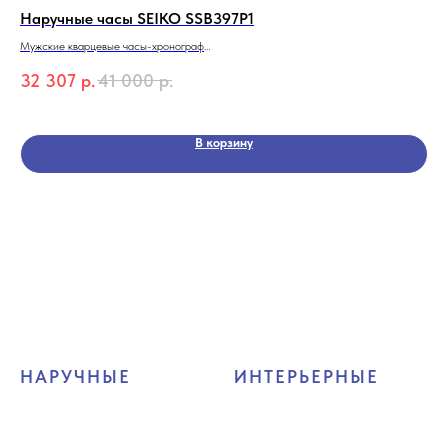
Наручные часы SEIKO SSB397P1
На
Мужские кварцевые часы-хронограф
Муж
SEIKO SSB397P1
ста
32 307
р.
41 000
р.
12
Серия Discover More
В корзину
НАРУЧНЫЕ
ИНТЕРЬЕРНЫЕ