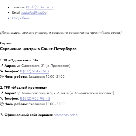
Телефон:
8(812)904-57-07
Email:
radwolod@mail.ru
Подробнее
(Рекомендуем хранить упаковку и документы до окончания гарантийного срока.)
Сервис
Сервисные центры в Санкт-Петербурге
1. ТК «Одоевского, 31»
📍
Адрес:
ул. Одоевского, 31 (м. Приморская)
📞
Телефон:
8 (812) 904-57-07
🕒
Часы работы:
Ежедневно 10:00–21:00
2. ТРК «Модный променад»
📍
Адрес:
пр. Комендантский, д. 9, к. 2, лит. А (м. Комендантский проспект)
📞
Телефон:
8 (812) 965-98-43
🕒
Часы работы:
Ежедневно 10:00–21:00
🔧
Официальный сайт сервиса:
servischas-spb.ru