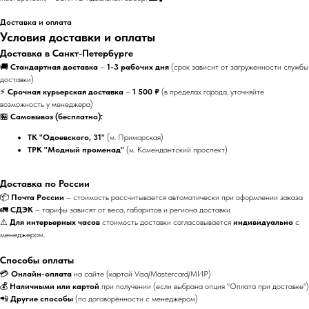
Доставка и оплата
Условия доставки и оплаты
Доставка в Санкт-Петербурге
🚚
Стандартная доставка
–
1-3 рабочих дня
(срок зависит от загруженности службы
доставки)
⚡
Срочная курьерская доставка
–
1 500 ₽
(в пределах города, уточняйте
возможность у менеджера)
🏪
Самовывоз (бесплатно):
ТК "Одоевского, 31"
(м. Приморская)
ТРК "Модный променад"
(м. Комендантский проспект)
Доставка по России
📦
Почта России
– стоимость рассчитывается автоматически при оформлении заказа
🚛
СДЭК
– тарифы зависят от веса, габаритов и региона доставки
⚠
Для интерьерных часов
стоимость доставки согласовывается
индивидуально
с
менеджером.
Способы оплаты
💳
Онлайн-оплата
на сайте (картой Visa/Mastercard/МИР)
💰
Наличными или картой
при получении (если выбрана опция "Оплата при доставке")
📲
Другие способы
(по договорённости с менеджером)