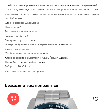
Швейцарские кварцевые часы из серии Searamic для женщин. Современный
стиль. Аккуратный дизайн, четкие линии и завораживающее сочетание стали
и керамики - придают этим часам неповторимый шарм. Квадратный корпус и
литой браслет
Страна Бренда: Швейцария
Пол: женский
Тип механизма: кварцевые
Калибр: Ronda 763
Материал корпуса: сталь
Материал браслета: сталь с керамическими вставками
Стекло: минеральное
Особенности: водонепроницаемые
Класс водонепроницаемости: WR30 (брызги, дождь)
Циферблат: аналоговый (стрелки)
Габариты: 20 х24 мм
Источник энергии: от батарейки
Возможно вам понравится
SALE
HIT