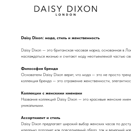
Daisy Dixon: мода, стиль и женственность
Daisy Dixon — это британская часовая марка, основанная в Ло
наслаждаться жизнью и считают моду неотъемлемой частью сво
Философия бренда
Основатели Daisy Dixon верят, что мода — это не просто трен
коллекция бренда — это отражение женственности, элегантнос
Коллекции с женскими именами
Названия коллекций Daisy Dixon — это красивые женские имена
уникальными.
Ассортимент и стиль
Daisy Dixon предлагает широкий выбор женских часов по досту
идеально дополнят как повседневный образ, так и вечерний нар