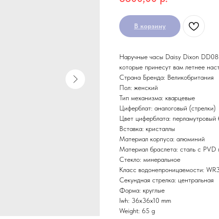
В корзину
Наручные часы Daisy Dixon DD088
которые принесут вам летнее наст
Страна Бренда: Великобритания
Пол: женский
Тип механизма: кварцевые
Циферблат: аналоговый (стрелки)
Цвет циферблата: перламутровый
Вставка: кристаллы
Материал корпуса: алюминий
Материал браслета: сталь с PVD
Стекло: минеральное
Класс водонепроницаемости: WR30
Секундная стрелка: центральная
Форма: круглые
lwh: 36x36x10 mm
Weight: 65 g