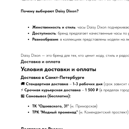
Почему выбирают Daisy Dixon?
Женственность и стиль
: часы Daisy Dixon подчеркива
Доступность
: бренд предлагает качественные часы по
Разнообразие
: в коллекциях представлены модели на л
Daisy Dixon — это бренд для тех, кто ценит моду, стиль и рад
Доставка и оплата
Условия доставки и оплаты
Доставка в Санкт-Петербурге
🚚
Стандартная доставка
–
1-3 рабочих дня
(срок зависит 
⚡
Срочная курьерская доставка
–
1 500 ₽
(в пределах горо
🏪
Самовывоз (бесплатно):
ТК "Одоевского, 31"
(м. Приморская)
ТРК "Модный променад"
(м. Комендантский проспект)
Доставка по России