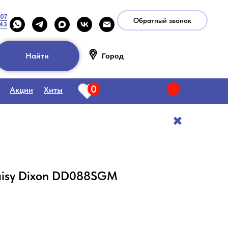
-07
Обратный звонок
-43
Найти
Город
0
Акции
Хиты
✖️
aisy Dixon DD088SGM