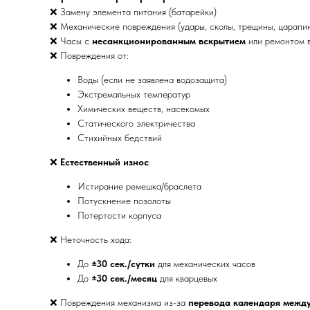
❌ Замену элемента питания (батарейки)
❌ Механические повреждения (удары, сколы, трещины, царапи
❌ Часы с
несанкционированным вскрытием
или ремонтом в
❌ Повреждения от:
Воды (если не заявлена водозащита)
Экстремальных температур
Химических веществ, насекомых
Статического электричества
Стихийных бедствий
❌
Естественный износ
:
Истирание ремешка/браслета
Потускнение позолоты
Потертости корпуса
❌ Неточность хода:
До
±30 сек./сутки
для механических часов
До
±30 сек./месяц
для кварцевых
❌ Повреждения механизма из-за
перевода календаря между