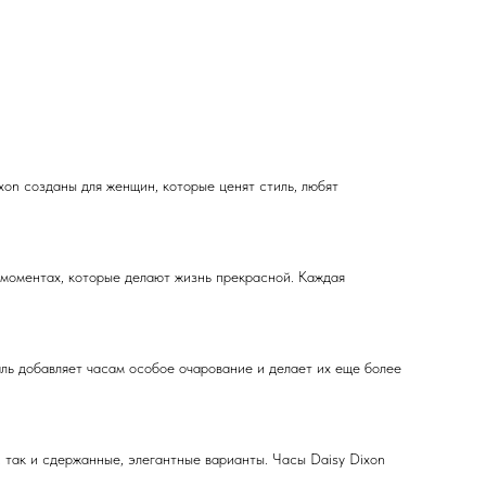
xon созданы для женщин, которые ценят стиль, любят
х моментах, которые делают жизнь прекрасной. Каждая
аль добавляет часам особое очарование и делает их еще более
, так и сдержанные, элегантные варианты. Часы Daisy Dixon