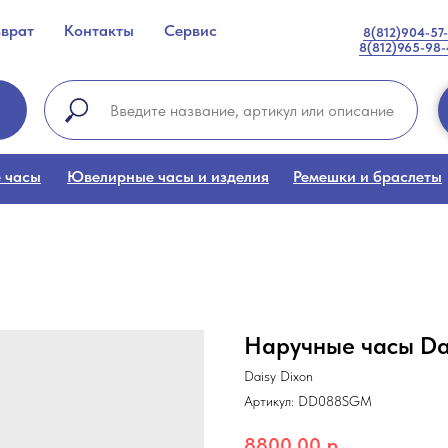
зврат
Контакты
Сервис
8(812)904-57
8(812)965-98
 часы
Ювелирные часы и изделия
Ремешки и браслеты
Наручные часы D
Daisy Dixon
Артикул:
DD088SGM
8800,00
р.