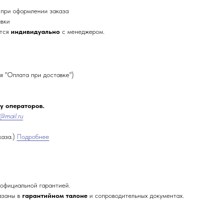
 при оформлении заказа
авки
ется
индивидуально
с менеджером.
я "Оплата при доставке")
 у операторов.
@mail.ru
каза.)
Подробнее
официальной гарантией.
азаны в
гарантийном талоне
и сопроводительных документах.