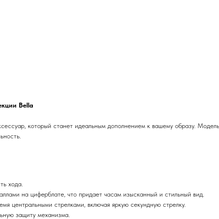
кции Bella
ессуар, который станет идеальным дополнением к вашему образу. Модель и
ьность.
ть хода.
таллами на циферблате, что придает часам изысканный и стильный вид.
ремя центральными стрелками, включая яркую секундную стрелку.
льную защиту механизма.