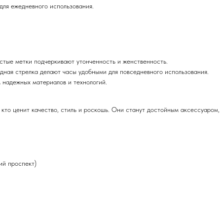
для ежедневного использования.
истые метки подчеркивают утонченность и женственность.
ндная стрелка делают часы удобными для повседневного использования.
м надежных материалов и технологий.
то ценит качество, стиль и роскошь. Они станут достойным аксессуаром, 
кий проспект)