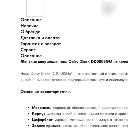
Описание
Наличие
О бренде
Доставка и оплата
Гарантия и возврат
Сервис
Описание
Женские кварцевые часы Daisy Dixon DD088SGM из колле
Часы Daisy Dixon DD088SGM — это элегантный и стильный акс
дизайн и высокое качество, подчеркивая ваш вкус и индивидуал
Основные характеристики:
Механизм
: кварцевый, обеспечивающий высокую точнос
Корпус
: металлический, с золотистыми метками и крис
Циферблат
: украшен метками часов и минут, а также т
Задняя крышка
: стальная, обеспечивающая дополните