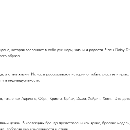
ндоне, которая воплощает в себе дух моды, жизни и радости. Часы Daisy Di
его образа.
ды, а стиль жизни. Их часы рассказывают истории о любви, счастье и ярки
ти и индивидуальности.
, такие как Адриана, Обри, Кристи, Дейзи, Эмми, Хейди и Холли. Эта дет
пным ценам. В коллекциях бренда представлены как яркие, броские модели
яд, добавляя ему изысканности и стиля.