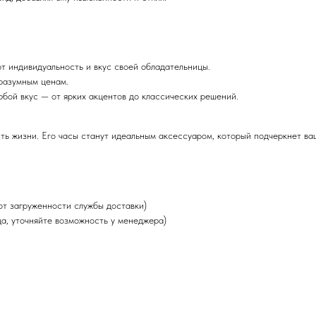
ют индивидуальность и вкус своей обладательницы.
 разумным ценам.
юбой вкус — от ярких акцентов до классических решений.
ость жизни. Его часы станут идеальным аксессуаром, который подчеркнет в
от загруженности службы доставки)
да, уточняйте возможность у менеджера)