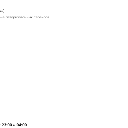
ны)
не авторизованных сервисов
 23:00 и 04:00