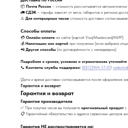
📦
Почта России
– стоимость рассчитывается автоматически
🚛
СДЭК
– тарифы зависят от веса, габаритов и региона дост
⚠
Для интерьерных часов
стоимость доставки согласовыва
Способы оплаты
💳
Онлайн-оплата
на сайте (картой Visa/Mastercard/МИР)
💰
Наличными или картой
при получении (если выбрана опци
📲
Другие способы
(по договорённости с менеджером)
Подробнее о сроках, условиях и ограничениях уточняйте
📞
Контакты службы поддержки:
8(812)904-57-07
/
radwolod
(Дата и время доставки согласовываются после оформления за
Гарантия и возврат
Гарантия и возврат
Гарантия производителя
✅ При покупке часов вы получаете
оригинальный продукт
с 
📋 Гарантийные обязательства и адреса сервисных центров ук
Гарантия НЕ распространяется на: