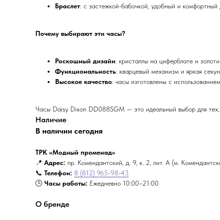
Браслет
: с застежкой-бабочкой, удобный и комфортный 
Почему выбирают эти часы?
Роскошный дизайн
: кристаллы на циферблате и золот
Функциональность
: кварцевый механизм и яркая секу
Высокое качество
: часы изготовлены с использование
Часы Daisy Dixon DD088SGM — это идеальный выбор для тех, к
Наличие
В наличии сегодня
ТРК «Модный променад»
📍
Адрес:
пр. Комендантский, д. 9, к. 2, лит. А (м. Комендантс
📞
Телефон:
8 (812) 965-98-43
🕒
Часы работы:
Ежедневно 10:00–21:00
О бренде