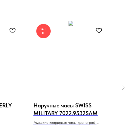
SALE
HIT
ERLY
Наручные часы SWISS
На
MILITARY 7022.9532SAM
SOH
Мужские кварцевые часы-хронограф
Мужс
P3621X.420
SWISS Alpine MILITARY 7022.9532SAM
BRUN