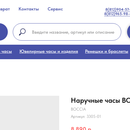
зврат
Контакты
Сервис
8(812)904-57
8(812)965-98
 часы
Ювелирные часы и изделия
Ремешки и браслеты
Наручные часы BO
BOCCIA
Артикул:
3305-01
8 890
р.