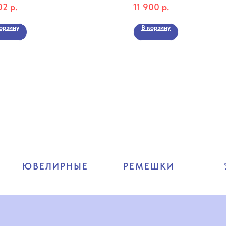
02
р.
11 900
р.
10574-5
Коллекция Diamond
кция Unique
орзину
В корзину
ЮВЕЛИРНЫЕ
РЕМЕШКИ