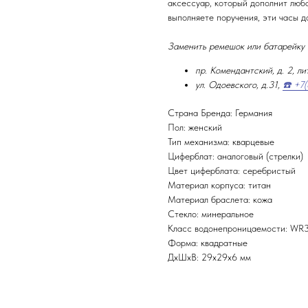
аксессуар, который дополнит любо
выполняете поручения, эти часы д
Заменить ремешок или батарейку 
пр. Комендантский, д. 2, ли
ул. Одоевского, д.31,
☎️ +7
Страна Бренда: Германия
Пол: женский
Тип механизма: кварцевые
Циферблат: аналоговый (стрелки)
Цвет циферблата: серебристый
Материал корпуса: титан
Материал браслета: кожа
Стекло: минеральное
Класс водонепроницаемости: WR30
Форма: квадратные
ДxШxВ: 29x29x6 мм