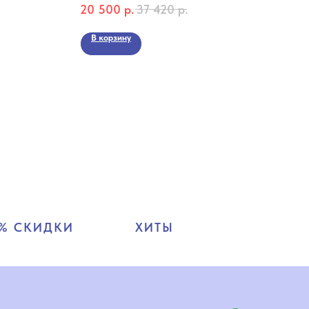
20 500
р.
37 420
р.
48 
Коллекция Challenger Chrono
Колл
В корзину
В 
% СКИДКИ
ХИТЫ