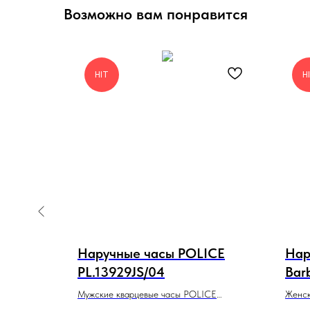
Возможно вам понравится
HIT
H
KO
Наручные часы POLICE
Нар
PL.13929JS/04
Bar
SB.
ограф
Мужские кварцевые часы POLICE
Женск
PL.13929JS/04 коллекции Challenger в
Santa