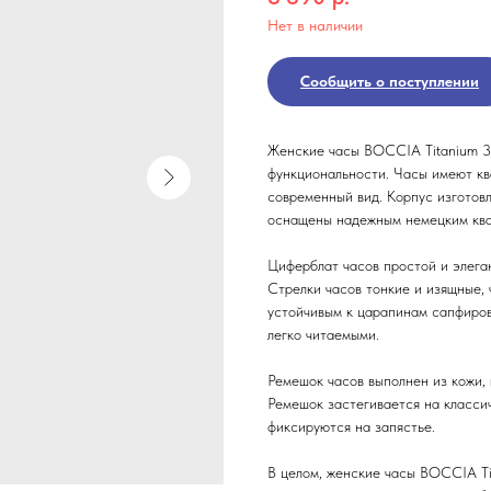
Нет в наличии
Сообщить о поступлении
Женские часы BOCCIA Titanium 3
функциональности. Часы имеют кв
современный вид. Корпус изготовл
оснащены надежным немецким ква
Циферблат часов простой и элега
Стрелки часов тонкие и изящные,
устойчивым к царапинам сапфиров
легко читаемыми.
Ремешок часов выполнен из кожи, 
Ремешок застегивается на класси
фиксируются на запястье.
В целом, женские часы BOCCIA Ti