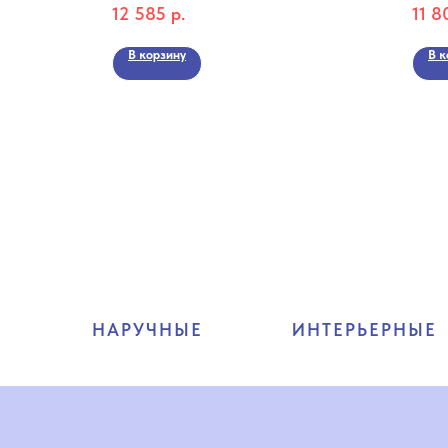
12 585
р.
11 8
стальном корпусе
SB.1.
Колле
В корзину
В к
НАРУЧНЫЕ
ИНТЕРЬЕРНЫЕ