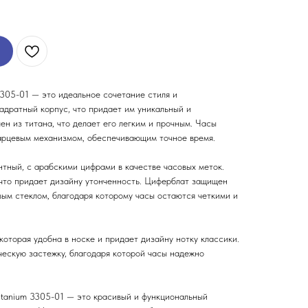
305-01 — это идеальное сочетание стиля и
адратный корпус, что придает им уникальный и
ен из титана, что делает его легким и прочным. Часы
рцевым механизмом, обеспечивающим точное время.
нтный, с арабскими цифрами в качестве часовых меток.
 что придает дизайну утонченность. Циферблат защищен
ым стеклом, благодаря которому часы остаются четкими и
которая удобна в носке и придает дизайну нотку классики.
ческую застежку, благодаря которой часы надежно
tanium 3305-01 — это красивый и функциональный