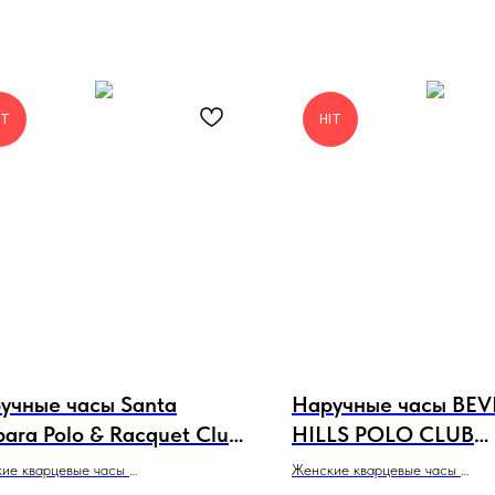
IT
HIT
учные часы Santa
Наручные часы BEV
bara Polo & Racquet Club
HILLS POLO CLUB
1.10574-5
BP3621X.420
ие кварцевые часы
Женские кварцевые часы
 Barbara Polo & Racquet Club
BEVERLY HILLS POLO CLUB B