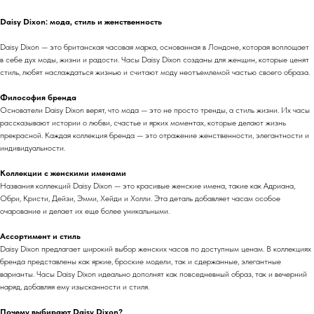
Daisy Dixon: мода, стиль и женственность
Daisy Dixon — это британская часовая марка, основанная в Лондоне, которая воплощает
в себе дух моды, жизни и радости. Часы Daisy Dixon созданы для женщин, которые ценят
стиль, любят наслаждаться жизнью и считают моду неотъемлемой частью своего образа.
Философия бренда
Основатели Daisy Dixon верят, что мода — это не просто тренды, а стиль жизни. Их часы
рассказывают истории о любви, счастье и ярких моментах, которые делают жизнь
прекрасной. Каждая коллекция бренда — это отражение женственности, элегантности и
индивидуальности.
Коллекции с женскими именами
Названия коллекций Daisy Dixon — это красивые женские имена, такие как Адриана,
Обри, Кристи, Дейзи, Эмми, Хейди и Холли. Эта деталь добавляет часам особое
очарование и делает их еще более уникальными.
Ассортимент и стиль
Daisy Dixon предлагает широкий выбор женских часов по доступным ценам. В коллекциях
бренда представлены как яркие, броские модели, так и сдержанные, элегантные
варианты. Часы Daisy Dixon идеально дополнят как повседневный образ, так и вечерний
наряд, добавляя ему изысканности и стиля.
Почему выбирают Daisy Dixon?