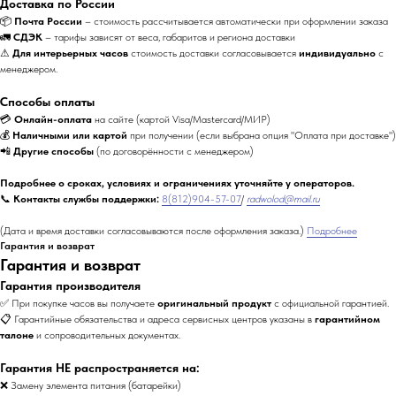
Доставка по России
📦
Почта России
– стоимость рассчитывается автоматически при оформлении заказа
🚛
СДЭК
– тарифы зависят от веса, габаритов и региона доставки
⚠
Для интерьерных часов
стоимость доставки согласовывается
индивидуально
с
менеджером.
Способы оплаты
💳
Онлайн-оплата
на сайте (картой Visa/Mastercard/МИР)
💰
Наличными или картой
при получении (если выбрана опция "Оплата при доставке")
📲
Другие способы
(по договорённости с менеджером)
Подробнее о сроках, условиях и ограничениях уточняйте у операторов.
📞
Контакты службы поддержки:
8(812)904-57-07
/
radwolod@mail.ru
(Дата и время доставки согласовываются после оформления заказа.)
Подробнее
Гарантия и возврат
Гарантия и возврат
Гарантия производителя
✅ При покупке часов вы получаете
оригинальный продукт
с официальной гарантией.
📋 Гарантийные обязательства и адреса сервисных центров указаны в
гарантийном
талоне
и сопроводительных документах.
Гарантия НЕ распространяется на:
❌ Замену элемента питания (батарейки)