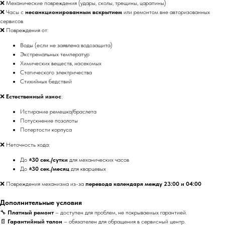
❌ Механические повреждения (удары, сколы, трещины, царапины)
❌ Часы с
несанкционированным вскрытием
или ремонтом вне авторизованных
сервисов
❌ Повреждения от:
Воды (если не заявлена водозащита)
Экстремальных температур
Химических веществ, насекомых
Статического электричества
Стихийных бедствий
❌
Естественный износ
:
Истирание ремешка/браслета
Потускнение позолоты
Потертости корпуса
❌ Неточность хода:
До
±30 сек./сутки
для механических часов
До
±30 сек./месяц
для кварцевых
❌ Повреждения механизма из-за
перевода календаря между 23:00 и 04:00
Дополнительные условия
🔧
Платный ремонт
– доступен для проблем, не покрываемых гарантией.
📄
Гарантийный талон
– обязателен для обращения в сервисный центр.