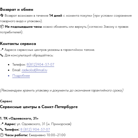
Возврат и обмен
🔄 Возврат возможен в течение
14 дней
с момента покупки (при условии сохранения
товарного вида и упаковки).
📦
Не подошедшие часы
можно обменять или вернуть (согласно Закону о правах
потребителей).
Контакты сервиса
📍 Адреса сервисных центров указаны в гарантийном талоне.
📞 Для консультаций обращайтесь:
Телефон:
8(812)904-57-07
Email:
radwolod@mail.ru
Подробнее
(Рекомендуем хранить упаковку и документы до окончания гарантийного срока.)
Сервис
Сервисные центры в Санкт-Петербурге
1. ТК «Одоевского, 31»
📍
Адрес:
ул. Одоевского, 31 (м. Приморская)
📞
Телефон:
8 (812) 904-57-07
🕒
Часы работы:
Ежедневно 10:00–21:00