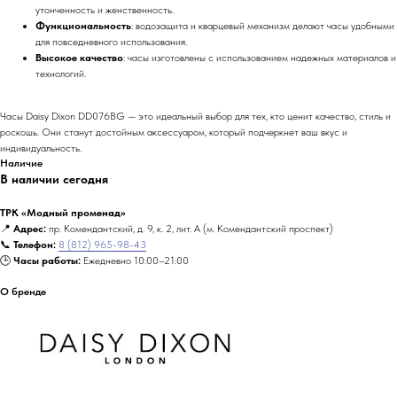
утонченность и женственность.
Функциональность
: водозащита и кварцевый механизм делают часы удобными
для повседневного использования.
Высокое качество
: часы изготовлены с использованием надежных материалов и
технологий.
Часы Daisy Dixon DD076BG — это идеальный выбор для тех, кто ценит качество, стиль и
роскошь. Они станут достойным аксессуаром, который подчеркнет ваш вкус и
индивидуальность.
Наличие
В наличии сегодня
ТРК «Модный променад»
📍
Адрес:
пр. Комендантский, д. 9, к. 2, лит. А (м. Комендантский проспект)
📞
Телефон:
8 (812) 965-98-43
🕒
Часы работы:
Ежедневно 10:00–21:00
О бренде