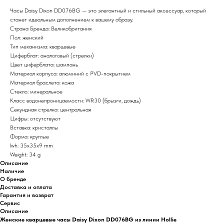
Часы Daisy Dixon DD076BG — это элегантный и стильный аксессуар, который
станет идеальным дополнением к вашему образу.
Страна Бренда: Великобритания
Пол: женский
Тип механизма: кварцевые
Циферблат: аналоговый (стрелки)
Цвет циферблата: шампань
Материал корпуса: алюминий с PVD-покрытием
Материал браслета: кожа
Стекло: минеральное
Класс водонепроницаемости: WR30 (брызги, дождь)
Секундная стрелка: центральная
Цифры: отсутствуют
Вставка: кристаллы
Форма: круглые
lwh: 35x35x9 mm
Weight: 34 g
Описание
Наличие
О бренде
Доставка и оплата
Гарантия и возврат
Сервис
Описание
Женские кварцевые часы Daisy Dixon DD076BG из линии Hollie