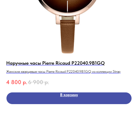
Наручные часы Pierre Ricaud P22040.9B1GQ
На
Женские кварцевые часы Pierre Ricaud P22040.9B1GQ из коллекции Strap
Муж
RO
4 800
р.
6 900
р.
17
Кол
В корзину