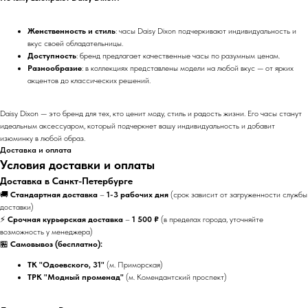
Женственность и стиль
: часы Daisy Dixon подчеркивают индивидуальность и
вкус своей обладательницы.
Доступность
: бренд предлагает качественные часы по разумным ценам.
Разнообразие
: в коллекциях представлены модели на любой вкус — от ярких
акцентов до классических решений.
Daisy Dixon — это бренд для тех, кто ценит моду, стиль и радость жизни. Его часы станут
идеальным аксессуаром, который подчеркнет вашу индивидуальность и добавит
изюминку в любой образ.
Доставка и оплата
Условия доставки и оплаты
Доставка в Санкт-Петербурге
🚚
Стандартная доставка
–
1-3 рабочих дня
(срок зависит от загруженности службы
доставки)
⚡
Срочная курьерская доставка
–
1 500 ₽
(в пределах города, уточняйте
возможность у менеджера)
🏪
Самовывоз (бесплатно):
ТК "Одоевского, 31"
(м. Приморская)
ТРК "Модный променад"
(м. Комендантский проспект)