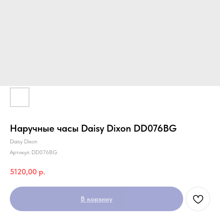
Наручные часы Daisy Dixon DD076BG
Daisy Dixon
Артикул:
DD076BG
5120,00
р.
В корзину