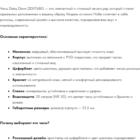
Часы Daisy Dixon DD076BG — это элегантный и стильный аксессуар, который станет
идеальным дополнением к вашему образу. Модель из линии Hollie сочетает в себе
роскошь, современный дизайн и высокое качество, подчеркивая ваш вкус и
индивидуальность.
Основные характеристики:
Механизм
: кварцевый, обеспечивающий высокую точность хода.
Корпус
: выполнен из алюминия с PVD-покрытием, что придает часам
изысканный и стильный вид.
Циферблат
: цвета шампань, украшен кристаллами, что добавляет часам роскоши
и элегантности.
Браслет
: из натуральной кожи, мягкий и комфортный для ежедневного
использования.
Стекло
: минеральное, устойчивое к царапинам и ударам.
Водозащита
: 30 метров (WR 30), что делает часы устойчивыми к брызгам и
дождю.
Габаритные размеры
: диаметр корпуса — 35,5 мм.
Почему выбирают эти часы?
Роскошный дизайн
: кристаллы на циферблате и цвет шампань подчеркивают