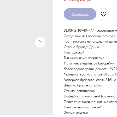
В корзину
BERING 18940-777 - эффектные м
Созданные для авантюрного духа,
противостоять непогоде, что дела
Страна Бренда: Дания
Пол: мужской
Тип механизма: кварцевые
Источник энергии: от батарейки
Класс водонепроницаемости: WR10
Материал корпуса: сталь 316L с 
Материал браслета: сталь 316L с
Ширина браслета: 22 мм
Стекло: сапфировое
Циферблат: аналоговый (стрелки)
Подсветка: люминесцентные стрел
Цвет циферблата: серый
Форма: круглые