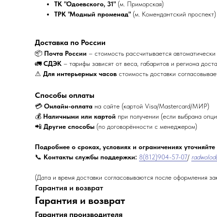
ТК "Одоевского, 31"
(м. Приморская)
ТРК "Модный променад"
(м. Комендантский проспект)
Доставка по России
📦
Почта России
– стоимость рассчитывается автоматически
🚛
СДЭК
– тарифы зависят от веса, габаритов и региона дост
⚠
Для интерьерных часов
стоимость доставки согласовыва
Способы оплаты
💳
Онлайн-оплата
на сайте (картой Visa/Mastercard/МИР)
💰
Наличными или картой
при получении (если выбрана опци
📲
Другие способы
(по договорённости с менеджером)
Подробнее о сроках, условиях и ограничениях уточняйте
📞
Контакты службы поддержки:
8(812)904-57-07
/
radwolod
(Дата и время доставки согласовываются после оформления за
Гарантия и возврат
Гарантия и возврат
Гарантия производителя