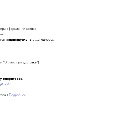
 при оформлении заказа
авки
ется
индивидуально
с менеджером.
я "Оплата при доставке")
 у операторов.
@mail.ru
каза.)
Подробнее