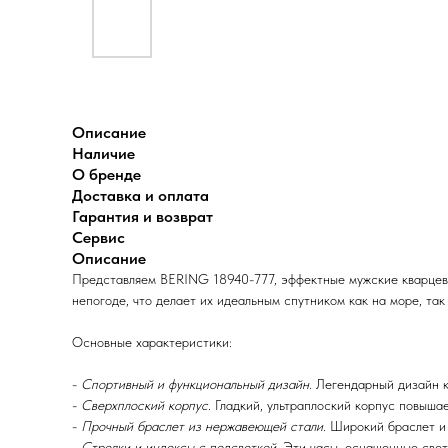
Описание
Наличие
О бренде
Доставка и оплата
Гарантия и возврат
Сервис
Описание
Представляем BERING 18940-777, эффектные мужские кварцевы
непогоде, что делает их идеальным спутником как на море, так
Основные характеристики:
-
Спортивный и функциональный дизайн.
Легендарный дизайн ко
-
Сверхплоский корпус.
Гладкий, ультраплоский корпус повышае
-
Прочный браслет из нержавеющей стали.
Широкий браслет и 
-
Стрелки и индексы с подсветкой.
Эти часы, оснащенные светя