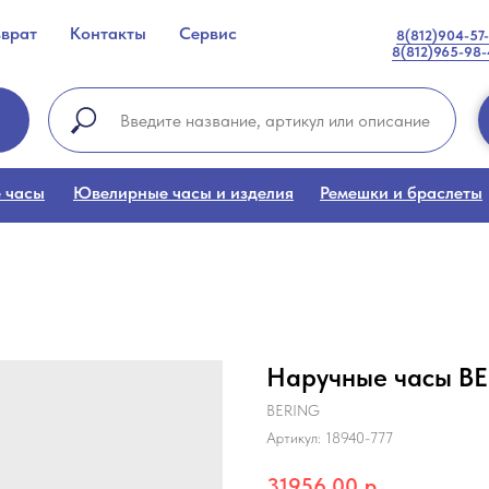
зврат
Контакты
Сервис
8(812)904-57
8(812)965-98
 часы
Ювелирные часы и изделия
Ремешки и браслеты
Наручные часы BE
BERING
Артикул:
18940-777
31956,00
р.