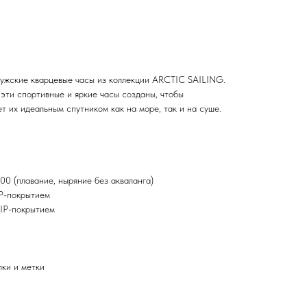
ужские кварцевые часы из коллекции ARCTIC SAILING.
 эти спортивные и яркие часы созданы, чтобы
ет их идеальным спутником как на море, так и на суше.
0 (плавание, ныряние без акваланга)
IP-покрытием
 IP-покрытием
ки и метки