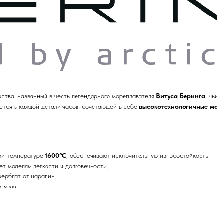
рства, названный в честь легендарного мореплавателя
Витуса Беринга
, ч
ется в каждой детали часов, сочетающей в себе
высокотехнологичные м
при температуре
1600°C
, обеспечивают исключительную износостойкость.
т моделям легкости и долговечности.
ерблат от царапин.
 хода.