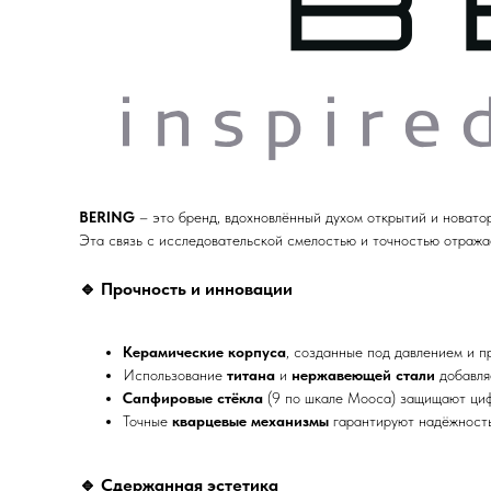
BERING
– это бренд, вдохновлённый духом открытий и новато
Эта связь с исследовательской смелостью и точностью отража
🔹
Прочность и инновации
Керамические корпуса
, созданные под давлением и 
Использование
титана
и
нержавеющей стали
добавляе
Сапфировые стёкла
(9 по шкале Мооса) защищают циф
Точные
кварцевые механизмы
гарантируют надёжность
🔹
Сдержанная эстетика