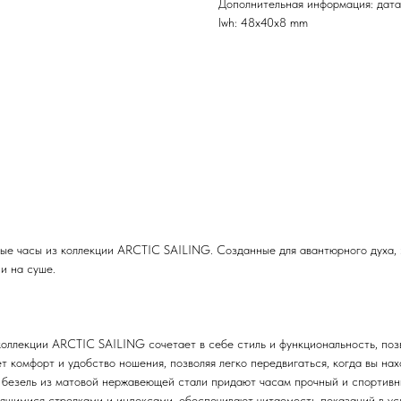
Дополнительная информация: дата
lwh: 48x40x8 mm
е часы из коллекции ARCTIC SAILING. Созданные для авантюрного духа, э
 и на суше.
ллекции ARCTIC SAILING сочетает в себе стиль и функциональность, позв
т комфорт и удобство ношения, позволяя легко передвигаться, когда вы на
безель из матовой нержавеющей стали придают часам прочный и спортивны
щимися стрелками и индексами, обеспечивают читаемость показаний в усл