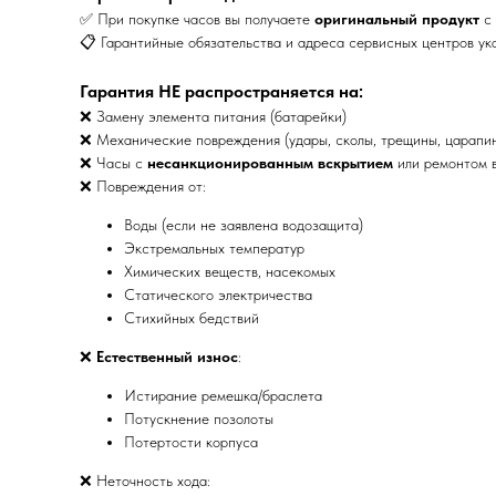
✅ При покупке часов вы получаете
оригинальный продукт
с 
📋 Гарантийные обязательства и адреса сервисных центров ук
Гарантия НЕ распространяется на:
❌ Замену элемента питания (батарейки)
❌ Механические повреждения (удары, сколы, трещины, царапи
❌ Часы с
несанкционированным вскрытием
или ремонтом в
❌ Повреждения от:
Воды (если не заявлена водозащита)
Экстремальных температур
Химических веществ, насекомых
Статического электричества
Стихийных бедствий
❌
Естественный износ
:
Истирание ремешка/браслета
Потускнение позолоты
Потертости корпуса
❌ Неточность хода: