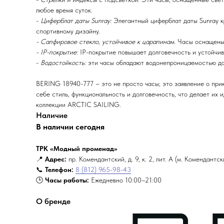
любое время суток.
-
Циферблат даты Sunray:
Элегантный циферблат даты Sunray кр
спортивному дизайну.
- Сапфировое стекло, устойчивое к царапинам.
Часы оснащены 
- IP-покрытие:
IP-покрытие повышает долговечность и устойчив
-
Водостойкость:
эти часы обладают водонепроницаемостью до 
BERING 18940-777 – это не просто часы; это заявление о прик
себе стиль, функциональность и долговечность, что делает их
коллекции ARCTIC SAILING.
Наличие
В наличии сегодня
ТРК «Модный променад»
📍
Адрес:
пр. Комендантский, д. 9, к. 2, лит. А (м. Комендантс
📞
Телефон:
8 (812) 965-98-43
🕒
Часы работы:
Ежедневно 10:00–21:00
О бренде