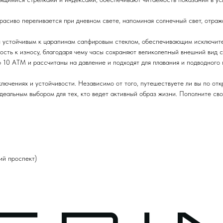
асиво переливается при дневном свете, напоминая солнечный свет, отраж
устойчивым к царапинам сапфировым стеклом, обеспечивающим исключител
ость к износу, благодаря чему часы сохраняют великолепный внешний вид 
10 АТМ и рассчитаны на давление и подходят для плавания и подводного 
лючениях и устойчивости. Независимо от того, путешествуете ли вы по отк
 идеальным выбором для тех, кто ведет активный образ жизни. Пополните с
кий проспект)