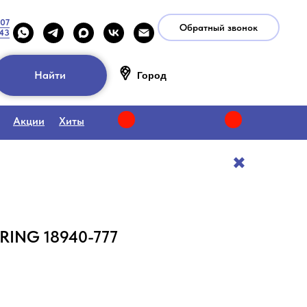
-07
Обратный звонок
-43
Найти
Город
Акции
Хиты
✖️
RING 18940-777