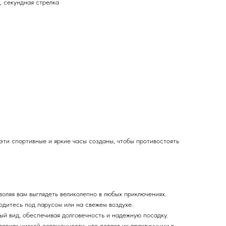
, секундная стрелка
ти спортивные и яркие часы созданы, чтобы противостоять
оляя вам выглядеть великолепно в любых приключениях.
ходитесь под парусом или на свежем воздухе.
й вид, обеспечивая долговечность и надежную посадку.
овиях низкой освещенности, что делает их практичными в