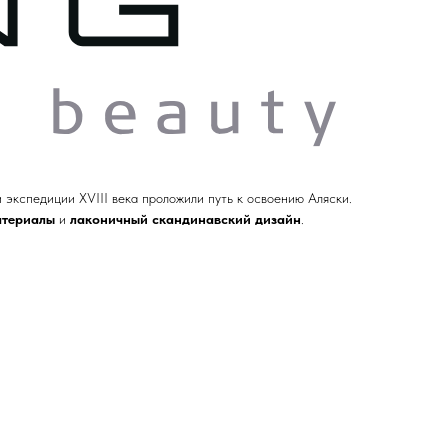
ьи экспедиции XVIII века проложили путь к освоению Аляски.
атериалы
и
лаконичный скандинавский дизайн
.