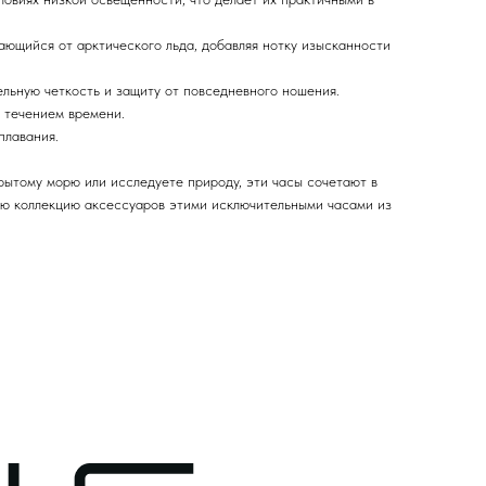
ающийся от арктического льда, добавляя нотку изысканности
ьную четкость и защиту от повседневного ношения.
с течением времени.
плавания.
рытому морю или исследуете природу, эти часы сочетают в
вою коллекцию аксессуаров этими исключительными часами из