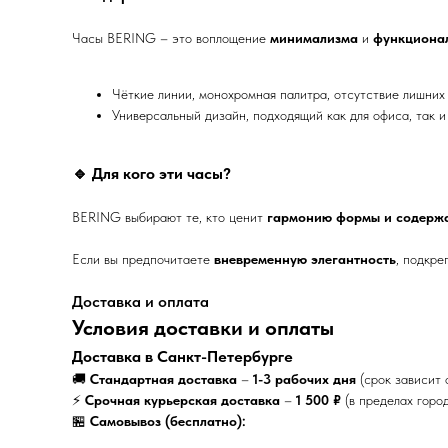
Часы BERING – это воплощение
минимализма
и
функциона
Чёткие линии, монохромная палитра, отсутствие лишних
Универсальный дизайн, подходящий как для офиса, так и
🔹
Для кого эти часы?
BERING выбирают те, кто ценит
гармонию формы и содерж
Если вы предпочитаете
вневременную элегантность
, подкр
Доставка и оплата
Условия доставки и оплаты
Доставка в Санкт-Петербурге
🚚
Стандартная доставка
–
1-3 рабочих дня
(срок зависит 
⚡
Срочная курьерская доставка
–
1 500 ₽
(в пределах горо
🏪
Самовывоз (бесплатно):