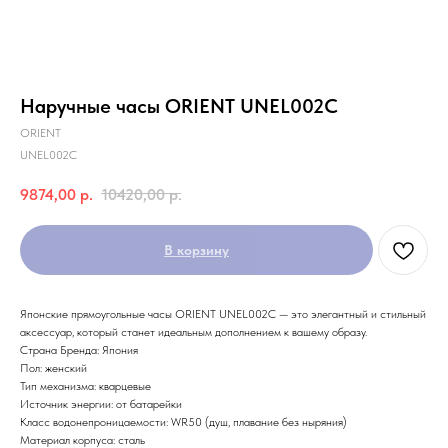
Наручные часы ORIENT UNEL002C
ORIENT
UNEL002C
9874,00
р.
10420,00
р.
В корзину
Японские прямоугольные часы ORIENT UNEL002C — это элегантный и стильный
аксессуар, который станет идеальным дополнением к вашему образу.
Страна Бренда: Япония
Пол: женский
Тип механизма: кварцевые
Источник энергии: от батарейки
Класс водонепроницаемости: WR50 (душ, плавание без ныряния)
Материал корпуса: сталь