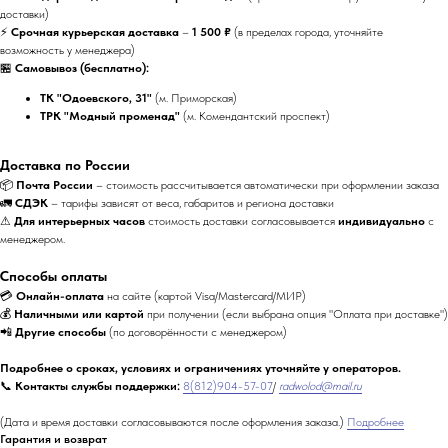
доставки)
⚡
Срочная курьерская доставка
–
1 500 ₽
(в пределах города, уточняйте
возможность у менеджера)
🏪
Самовывоз (бесплатно):
ТК "Одоевского, 31"
(м. Приморская)
ТРК "Модный променад"
(м. Комендантский проспект)
Доставка по России
📦
Почта России
– стоимость рассчитывается автоматически при оформлении заказа
🚛
СДЭК
– тарифы зависят от веса, габаритов и региона доставки
⚠
Для интерьерных часов
стоимость доставки согласовывается
индивидуально
с
менеджером.
Способы оплаты
💳
Онлайн-оплата
на сайте (картой Visa/Mastercard/МИР)
💰
Наличными или картой
при получении (если выбрана опция "Оплата при доставке")
📲
Другие способы
(по договорённости с менеджером)
Подробнее о сроках, условиях и ограничениях уточняйте у операторов.
📞
Контакты службы поддержки:
8(812)904-57-07
/
radwolod@mail.ru
(Дата и время доставки согласовываются после оформления заказа.)
Подробнее
Гарантия и возврат