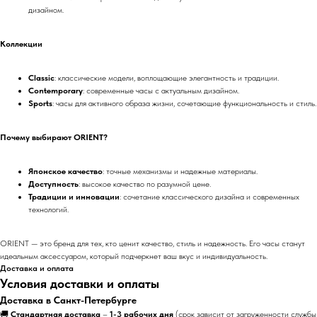
дизайном.
Коллекции
Classic
: классические модели, воплощающие элегантность и традиции.
Contemporary
: современные часы с актуальным дизайном.
Sports
: часы для активного образа жизни, сочетающие функциональность и стиль.
Почему выбирают ORIENT?
Японское качество
: точные механизмы и надежные материалы.
Доступность
: высокое качество по разумной цене.
Традиции и инновации
: сочетание классического дизайна и современных
технологий.
ORIENT — это бренд для тех, кто ценит качество, стиль и надежность. Его часы станут
идеальным аксессуаром, который подчеркнет ваш вкус и индивидуальность.
Доставка и оплата
Условия доставки и оплаты
Доставка в Санкт-Петербурге
🚚
Стандартная доставка
–
1-3 рабочих дня
(срок зависит от загруженности службы