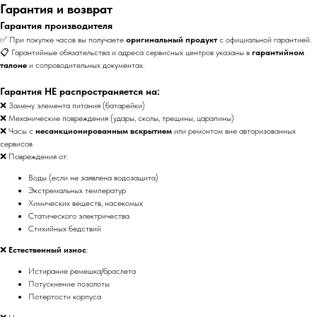
Гарантия и возврат
Гарантия производителя
✅ При покупке часов вы получаете
оригинальный продукт
с официальной гарантией.
📋 Гарантийные обязательства и адреса сервисных центров указаны в
гарантийном
талоне
и сопроводительных документах.
Гарантия НЕ распространяется на:
❌ Замену элемента питания (батарейки)
❌ Механические повреждения (удары, сколы, трещины, царапины)
❌ Часы с
несанкционированным вскрытием
или ремонтом вне авторизованных
сервисов
❌ Повреждения от:
Воды (если не заявлена водозащита)
Экстремальных температур
Химических веществ, насекомых
Статического электричества
Стихийных бедствий
❌
Естественный износ
:
Истирание ремешка/браслета
Потускнение позолоты
Потертости корпуса