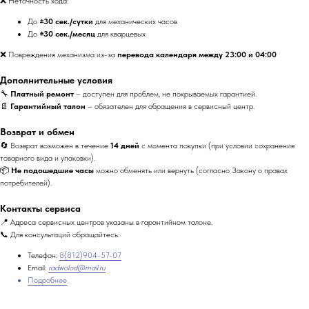
❌ Неточность хода:
До
±30 сек./сутки
для механических часов
До
±30 сек./месяц
для кварцевых
❌ Повреждения механизма из-за
перевода календаря между 23:00 и 04:00
Дополнительные условия
🔧
Платный ремонт
– доступен для проблем, не покрываемых гарантией.
📄
Гарантийный талон
– обязателен для обращения в сервисный центр.
Возврат и обмен
🔄 Возврат возможен в течение
14 дней
с момента покупки (при условии сохранения
товарного вида и упаковки).
📦
Не подошедшие часы
можно обменять или вернуть (согласно Закону о правах
потребителей).
Контакты сервиса
📍 Адреса сервисных центров указаны в гарантийном талоне.
📞 Для консультаций обращайтесь:
Телефон:
8(812)904-57-07
Email:
radwolod@mail.ru
Подробнее