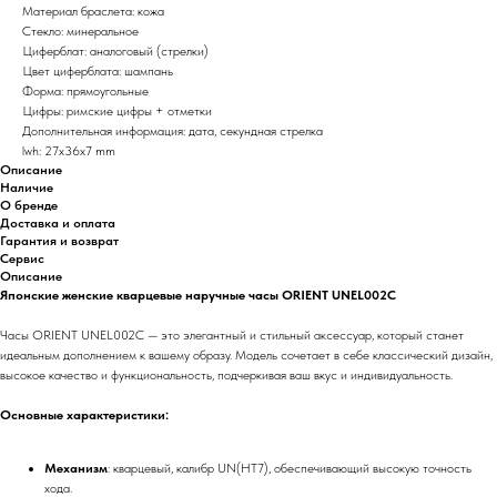
Материал браслета: кожа
Стекло: минеральное
Циферблат: аналоговый (стрелки)
Цвет циферблата: шампань
Форма: прямоугольные
Цифры: римские цифры + отметки
Дополнительная информация: дата, секундная стрелка
lwh: 27x36x7 mm
Описание
Наличие
О бренде
Доставка и оплата
Гарантия и возврат
Сервис
Описание
Японские женские кварцевые наручные часы ORIENT UNEL002C
Часы ORIENT UNEL002C — это элегантный и стильный аксессуар, который станет
идеальным дополнением к вашему образу. Модель сочетает в себе классический дизайн,
высокое качество и функциональность, подчеркивая ваш вкус и индивидуальность.
Основные характеристики:
Механизм
: кварцевый, калибр UN(HT7), обеспечивающий высокую точность
хода.