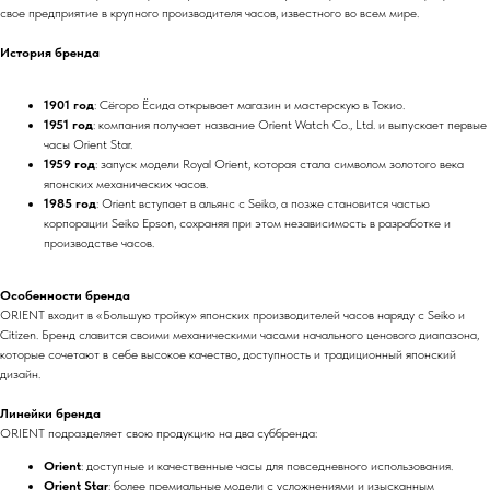
свое предприятие в крупного производителя часов, известного во всем мире.
История бренда
1901 год
: Сёгоро Ёсида открывает магазин и мастерскую в Токио.
1951 год
: компания получает название Orient Watch Co., Ltd. и выпускает первые
часы Orient Star.
1959 год
: запуск модели Royal Orient, которая стала символом золотого века
японских механических часов.
1985 год
: Orient вступает в альянс с Seiko, а позже становится частью
корпорации Seiko Epson, сохраняя при этом независимость в разработке и
производстве часов.
Особенности бренда
ORIENT входит в «Большую тройку» японских производителей часов наряду с Seiko и
Citizen. Бренд славится своими механическими часами начального ценового диапазона,
которые сочетают в себе высокое качество, доступность и традиционный японский
дизайн.
Линейки бренда
ORIENT подразделяет свою продукцию на два суббренда:
Orient
: доступные и качественные часы для повседневного использования.
Orient Star
: более премиальные модели с усложнениями и изысканным