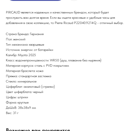
P.RICAUD является надежным и качественным брендом, который будет
прослужить вам долгое время. Если вы ищете красивые и удобные часы для
добавления в свою коллекцию, то Pierre Ricaud P22040.9214Q - отличный выбор.
Страна Бренда: Германия
Пол: женский
Тип механизма: кварцевые
Источник энергии: от батарейки
Калибр: Miyota 2025
Класс водонепроницаемости: WR50 (душ, плавание без ныряния)
Материал корпуса: сталь с PVD покрытием
Материал браслета: кожа
Пряжка: стандартная застежка
Стекло: минеральное
Циферблат: аналоговый (стрелки)
Цвет циферблата: черный
Цифры: штрихи
Форма: круглые
ДxШxВ: 38x38x9 мм
Вес: 31 г
Возможно вам понравится