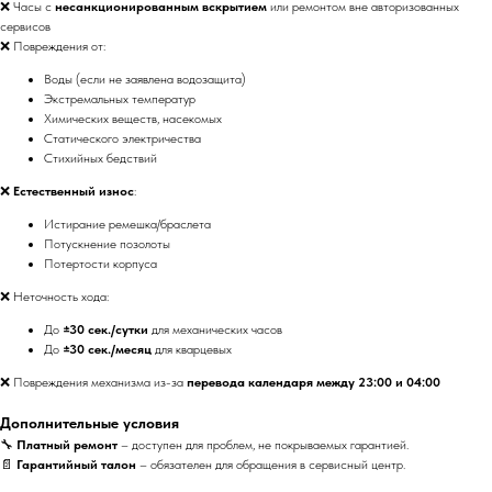
❌ Часы с
несанкционированным вскрытием
или ремонтом вне авторизованных
сервисов
❌ Повреждения от:
Воды (если не заявлена водозащита)
Экстремальных температур
Химических веществ, насекомых
Статического электричества
Стихийных бедствий
❌
Естественный износ
:
Истирание ремешка/браслета
Потускнение позолоты
Потертости корпуса
❌ Неточность хода:
До
±30 сек./сутки
для механических часов
До
±30 сек./месяц
для кварцевых
❌ Повреждения механизма из-за
перевода календаря между 23:00 и 04:00
Дополнительные условия
🔧
Платный ремонт
– доступен для проблем, не покрываемых гарантией.
📄
Гарантийный талон
– обязателен для обращения в сервисный центр.