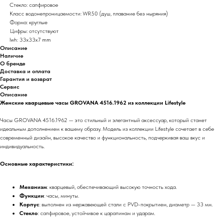
Стекло: сапфировое
Класс водонепроницаемости: WR50 (душ, плавание без ныряния)
Форма: круглые
Цифры: отсутствуют
lwh: 33x33x7 mm
Описание
Наличие
О бренде
Доставка и оплата
Гарантия и возврат
Сервис
Описание
Женские кварцевые часы GROVANA 4516.1962 из коллекции Lifestyle
Часы GROVANA 4516.1962 — это стильный и элегантный аксессуар, который станет
идеальным дополнением к вашему образу. Модель из коллекции Lifestyle сочетает в себе
современный дизайн, высокое качество и функциональность, подчеркивая ваш вкус и
индивидуальность.
Основные характеристики:
Механизм
: кварцевый, обеспечивающий высокую точность хода.
Функции
: часы, минуты.
Корпус
: выполнен из нержавеющей стали с PVD-покрытием, диаметр — 33 мм.
Стекло
: сапфировое, устойчивое к царапинам и ударам.