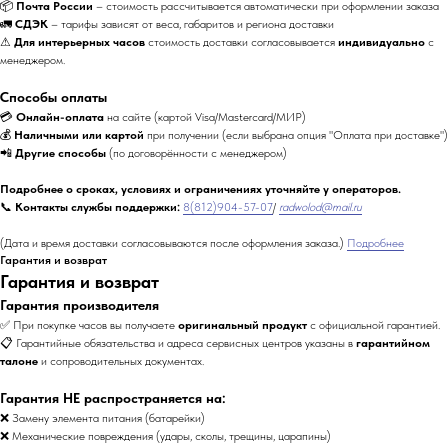
📦
Почта России
– стоимость рассчитывается автоматически при оформлении заказа
🚛
СДЭК
– тарифы зависят от веса, габаритов и региона доставки
⚠
Для интерьерных часов
стоимость доставки согласовывается
индивидуально
с
менеджером.
Способы оплаты
💳
Онлайн-оплата
на сайте (картой Visa/Mastercard/МИР)
💰
Наличными или картой
при получении (если выбрана опция "Оплата при доставке")
📲
Другие способы
(по договорённости с менеджером)
Подробнее о сроках, условиях и ограничениях уточняйте у операторов.
📞
Контакты службы поддержки:
8(812)904-57-07
/
radwolod@mail.ru
(Дата и время доставки согласовываются после оформления заказа.)
Подробнее
Гарантия и возврат
Гарантия и возврат
Гарантия производителя
✅ При покупке часов вы получаете
оригинальный продукт
с официальной гарантией.
📋 Гарантийные обязательства и адреса сервисных центров указаны в
гарантийном
талоне
и сопроводительных документах.
Гарантия НЕ распространяется на:
❌ Замену элемента питания (батарейки)
❌ Механические повреждения (удары, сколы, трещины, царапины)