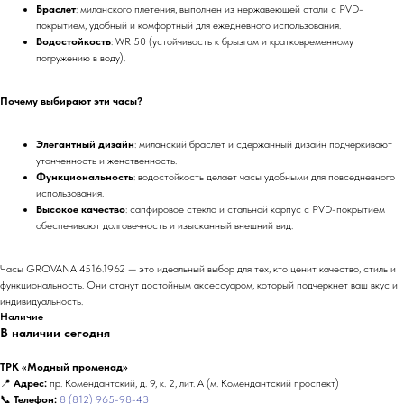
Браслет
: миланского плетения, выполнен из нержавеющей стали с PVD-
покрытием, удобный и комфортный для ежедневного использования.
Водостойкость
: WR 50 (устойчивость к брызгам и кратковременному
погружению в воду).
Почему выбирают эти часы?
Элегантный дизайн
: миланский браслет и сдержанный дизайн подчеркивают
утонченность и женственность.
Функциональность
: водостойкость делает часы удобными для повседневного
использования.
Высокое качество
: сапфировое стекло и стальной корпус с PVD-покрытием
обеспечивают долговечность и изысканный внешний вид.
Часы GROVANA 4516.1962 — это идеальный выбор для тех, кто ценит качество, стиль и
функциональность. Они станут достойным аксессуаром, который подчеркнет ваш вкус и
индивидуальность.
Наличие
В наличии сегодня
ТРК «Модный променад»
📍
Адрес:
пр. Комендантский, д. 9, к. 2, лит. А (м. Комендантский проспект)
📞
Телефон:
8 (812) 965-98-43