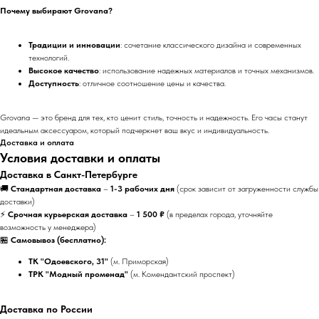
Почему выбирают Grovana?
Традиции и инновации
: сочетание классического дизайна и современных
технологий.
Высокое качество
: использование надежных материалов и точных механизмов.
Доступность
: отличное соотношение цены и качества.
Grovana — это бренд для тех, кто ценит стиль, точность и надежность. Его часы станут
идеальным аксессуаром, который подчеркнет ваш вкус и индивидуальность.
Доставка и оплата
Условия доставки и оплаты
Доставка в Санкт-Петербурге
🚚
Стандартная доставка
–
1-3 рабочих дня
(срок зависит от загруженности службы
доставки)
⚡
Срочная курьерская доставка
–
1 500 ₽
(в пределах города, уточняйте
возможность у менеджера)
🏪
Самовывоз (бесплатно):
ТК "Одоевского, 31"
(м. Приморская)
ТРК "Модный променад"
(м. Комендантский проспект)
Доставка по России