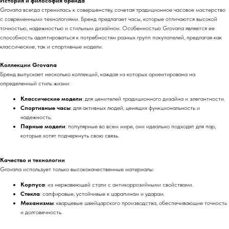
История и философия бренда
Grovana всегда стремилась к совершенству, сочетая традиционное часовое мастерство
с современными технологиями. Бренд предлагает часы, которые отличаются высокой
точностью, надежностью и стильным дизайном. Особенностью Grovana является ее
способность адаптироваться к потребностям разных групп покупателей, предлагая как
классические, так и спортивные модели.
Коллекции Grovana
Бренд выпускает несколько коллекций, каждая из которых ориентирована на
определенный стиль жизни:
Классические модели
: для ценителей традиционного дизайна и элегантности.
Спортивные часы
: для активных людей, ценящих функциональность и
надежность.
Парные модели
: популярные во всем мире, они идеально подходят для пар,
которые хотят подчеркнуть свою связь.
Качество и технологии
Grovana использует только высококачественные материалы:
Корпуса
: из нержавеющей стали с антикоррозийными свойствами.
Стекла
: сапфировые, устойчивые к царапинам и ударам.
Механизмы
: кварцевые швейцарского производства, обеспечивающие точность
и долговечность.