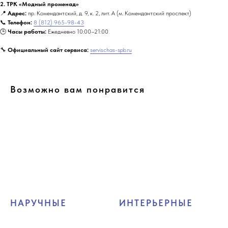
2. ТРК «Модный променад»
📍
Адрес:
пр. Комендантский, д. 9, к. 2, лит. А (м. Комендантский проспект)
📞
Телефон:
8 (812) 965-98-43
🕒
Часы работы:
Ежедневно 10:00–21:00
🔧
Официальный сайт сервиса:
servischas-spb.ru
Возможно вам понравится
НАРУЧНЫЕ
ИНТЕРЬЕРНЫЕ