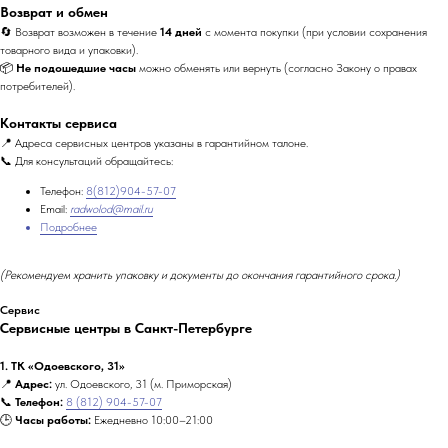
Возврат и обмен
🔄 Возврат возможен в течение
14 дней
с момента покупки (при условии сохранения
товарного вида и упаковки).
📦
Не подошедшие часы
можно обменять или вернуть (согласно Закону о правах
потребителей).
Контакты сервиса
📍 Адреса сервисных центров указаны в гарантийном талоне.
📞 Для консультаций обращайтесь:
Телефон:
8(812)904-57-07
Email:
radwolod@mail.ru
Подробнее
(Рекомендуем хранить упаковку и документы до окончания гарантийного срока.)
Сервис
Сервисные центры в Санкт-Петербурге
1. ТК «Одоевского, 31»
📍
Адрес:
ул. Одоевского, 31 (м. Приморская)
📞
Телефон:
8 (812) 904-57-07
🕒
Часы работы:
Ежедневно 10:00–21:00