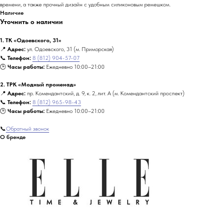
времени, а также прочный дизайн с удобным силиконовым ремешком.
Наличие
Уточнить о наличии
1. ТК «Одоевского, 31»
📍
Адрес:
ул. Одоевского, 31 (м. Приморская)
📞
Телефон:
8 (812) 904-57-07
🕒
Часы работы:
Ежедневно 10:00–21:00
2. ТРК «Модный променад»
📍
Адрес:
пр. Комендантский, д. 9, к. 2, лит. А (м. Комендантский проспект)
📞
Телефон:
8 (812) 965-98-43
🕒
Часы работы:
Ежедневно 10:00–21:00
📞
Обратный звонок
О бренде