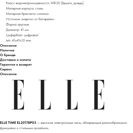
Класс водонепроницаемости: WR30 (брызги, дождь)
Материал корпуса: сталь
Материал браслета: силикон
Источник энергии: от батарейки
Форма: круглые
Диаметр: 41 мм
Циферблат: цифровой
lwh: 41x41x10 mm
Описание
Наличие
О бренде
Доставка и оплата
Гарантия и возврат
Сервис
Описание
ELLE TIME EL20178P03
— женские электронные часы, обладающие разнообразными
функциями и стильным дизайном.