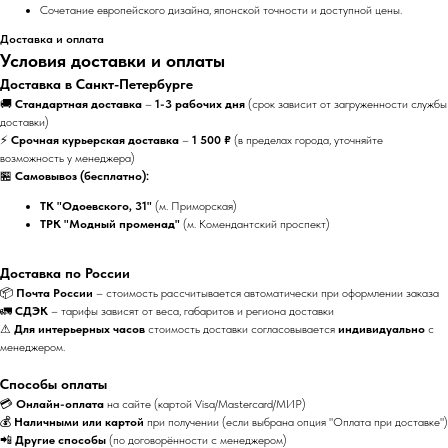
Сочетание европейского дизайна, японской точности и доступной цены.
Доставка и оплата
Условия доставки и оплаты
Доставка в Санкт-Петербурге
🚚
Стандартная доставка
–
1-3 рабочих дня
(срок зависит от загруженности службы
доставки)
⚡
Срочная курьерская доставка
–
1 500 ₽
(в пределах города, уточняйте
возможность у менеджера)
🏪
Самовывоз (бесплатно):
ТК "Одоевского, 31"
(м. Приморская)
ТРК "Модный променад"
(м. Комендантский проспект)
Доставка по России
📦
Почта России
– стоимость рассчитывается автоматически при оформлении заказа
🚛
СДЭК
– тарифы зависят от веса, габаритов и региона доставки
⚠
Для интерьерных часов
стоимость доставки согласовывается
индивидуально
с
менеджером.
Способы оплаты
💳
Онлайн-оплата
на сайте (картой Visa/Mastercard/МИР)
💰
Наличными или картой
при получении (если выбрана опция "Оплата при доставке")
📲
Другие способы
(по договорённости с менеджером)