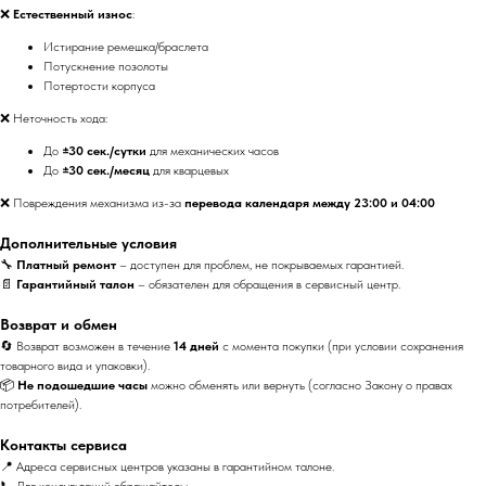
❌
Естественный износ
:
Истирание ремешка/браслета
Потускнение позолоты
Потертости корпуса
❌ Неточность хода:
До
±30 сек./сутки
для механических часов
До
±30 сек./месяц
для кварцевых
❌ Повреждения механизма из-за
перевода календаря между 23:00 и 04:00
Дополнительные условия
🔧
Платный ремонт
– доступен для проблем, не покрываемых гарантией.
📄
Гарантийный талон
– обязателен для обращения в сервисный центр.
Возврат и обмен
🔄 Возврат возможен в течение
14 дней
с момента покупки (при условии сохранения
товарного вида и упаковки).
📦
Не подошедшие часы
можно обменять или вернуть (согласно Закону о правах
потребителей).
Контакты сервиса
📍 Адреса сервисных центров указаны в гарантийном талоне.
📞 Для консультаций обращайтесь: