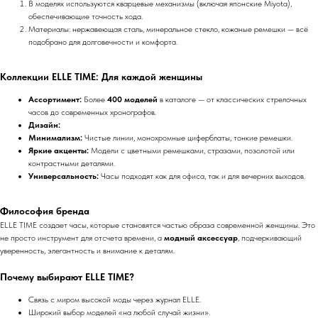
В моделях используются кварцевые механизмы (включая японские Miyota),
обеспечивающие точность хода.
Материалы: нержавеющая сталь, минеральное стекло, кожаные ремешки — всё
подобрано для долговечности и комфорта.
Коллекции ELLE TIME: Для каждой женщины
Ассортимент:
Более
400 моделей
в каталоге — от классических стрелочных
часов до современных хронографов.
Дизайн:
Минимализм:
Чистые линии, монохромные циферблаты, тонкие ремешки.
Яркие акценты:
Модели с цветными ремешками, стразами, позолотой или
контрастными деталями.
Универсальность:
Часы подходят как для офиса, так и для вечерних выходов.
Философия бренда
ELLE TIME создает часы, которые становятся частью образа современной женщины. Это
не просто инструмент для отсчета времени, а
модный аксессуар
, подчеркивающий
уверенность, элегантность и внимание к деталям.
Почему выбирают ELLE TIME?
Связь с миром высокой моды через журнал ELLE.
Широкий выбор моделей «на любой случай жизни».