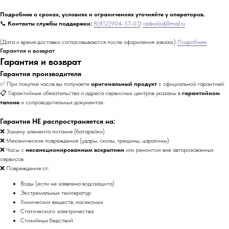
Подробнее о сроках, условиях и ограничениях уточняйте у операторов.
📞
Контакты службы поддержки:
8(812)904-57-07
/
radwolod@mail.ru
(Дата и время доставки согласовываются после оформления заказа.)
Подробнее
Гарантия и возврат
Гарантия и возврат
Гарантия производителя
✅ При покупке часов вы получаете
оригинальный продукт
с официальной гарантией.
📋 Гарантийные обязательства и адреса сервисных центров указаны в
гарантийном
талоне
и сопроводительных документах.
Гарантия НЕ распространяется на:
❌ Замену элемента питания (батарейки)
❌ Механические повреждения (удары, сколы, трещины, царапины)
❌ Часы с
несанкционированным вскрытием
или ремонтом вне авторизованных
сервисов
❌ Повреждения от:
Воды (если не заявлена водозащита)
Экстремальных температур
Химических веществ, насекомых
Статического электричества
Стихийных бедствий