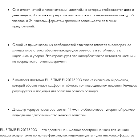
Они имеют четкий и легко читаемый дисплей, на котором отображается дата и
день недели. Часы также предоставляют возможность переключения между 12-
часовым и 24-часовым форматом времени в зависимости от личных
предпочтений.
Одной из примечательных особенностей этих часов является высокопрочное
минеральное стекло, обеспечивающее долговечность и устойчивость к
царапинам и ударам. Это гарантирует, что циферблат часов останется чистым и
не повредится с течением времени.
В комплект поставки ELLE TIME EL20178P03 входит силиконовый ремешок,
который обеспечивает комфорт и гибкость при повседневном ношении. Ремешок
регулируется и подходит для запястий разного размера.
Диаметр корпуса часов составляет 41 мм, что обеспечивает умеренный размер,
подходящий для большинства женских запястий.
ELLE TIME EL20178P03 — это практичные и модные электронные часы для женщин,
предлагающие такие полезные функции, как индикация даты и дня, несколько форматов