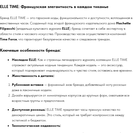
ELLE TIME: Французская элегантность в каждом тиканье
Бренд ELLE TIME — это гармония моды, функциональности и доступности, воплощенная в
женственных часах. Созданный под эгидой французского издательского дома
Hachette
Filipacchi
(владельца культового журнала
ELLE
), бренд сочетает в себе экспертизу в
области стиля и часового искусства. Производство часов осуществляется компанией
Time Force
, что гарантирует безупречное качество и следование трендам.
Ключевые особенности бренда:
Наследие ELLE:
Как и страницы легендарного журнала, коллекции ELLE TIME
отражают актуальные модные тенденции. Каждая модель — это аксессуар,
который подчеркивает индивидуальность и чувство стиля, оставаясь вне времени.
Женственность в деталях:
Рубиновая вставка
— фирменный знак бренда, добавляющий ноту роскоши
даже в лаконичные модели.
Дизайн варьируется от миниатюрных корпусов до крупных форм, охватывая все
возрастные группы и предпочтения.
Доступная роскошь:
ELLE TIME предлагает часы премиум-качества по
демократичным ценам. Это стиль, который не требует компромиссов между
эстетикой и бюджетом.
Технологическая надежность: