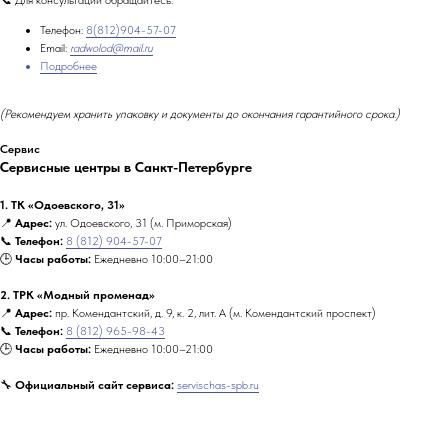
Телефон:
8(812)904-57-07
Email:
radwolod@mail.ru
Подробнее
(Рекомендуем хранить упаковку и документы до окончания гарантийного срока.)
Сервис
Сервисные центры в Санкт-Петербурге
1. ТК «Одоевского, 31»
📍
Адрес:
ул. Одоевского, 31 (м. Приморская)
📞
Телефон:
8 (812) 904-57-07
🕒
Часы работы:
Ежедневно 10:00–21:00
2. ТРК «Модный променад»
📍
Адрес:
пр. Комендантский, д. 9, к. 2, лит. А (м. Комендантский проспект)
📞
Телефон:
8 (812) 965-98-43
🕒
Часы работы:
Ежедневно 10:00–21:00
🔧
Официальный сайт сервиса:
servischas-spb.ru