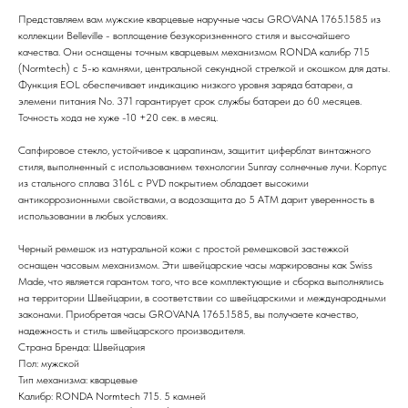
Представляем вам мужские кварцевые наручные часы GROVANA 1765.1585 из
коллекции Belleville - воплощение безукоризненного стиля и высочайшего
качества. Они оснащены точным кварцевым механизмом RONDA калибр 715
(Normtech) с 5-ю камнями, центральной секундной стрелкой и окошком для даты.
Функция EOL обеспечивает индикацию низкого уровня заряда батареи, а
элемени питания No. 371 гарантирует срок службы батареи до 60 месяцев.
Точность хода не хуже -10 +20 сек. в месяц.
Сапфировое стекло, устойчивое к царапинам, защитит циферблат винтажного
стиля, выполненный с использованием технологии Sunray солнечные лучи. Корпус
из стального сплава 316L с PVD покрытием обладает высокими
антикоррозионными свойствами, а водозащита до 5 АТМ дарит уверенность в
использовании в любых условиях.
Черный ремешок из натуральной кожи с простой ремешковой застежкой
оснащен часовым механизмом. Эти швейцарские часы маркированы как Swiss
Made, что является гарантом того, что все комплектующие и сборка выполнялись
на территории Швейцарии, в соответствии со швейцарскими и международными
законами. Приобретая часы GROVANA 1765.1585, вы получаете качество,
надежность и стиль швейцарского производителя.
Страна Бренда: Швейцария
Пол: мужской
Тип механизма: кварцевые
Калибр: RONDA Normtech 715. 5 камней