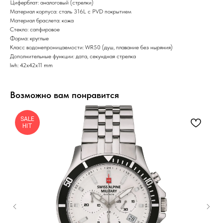
Циферблат: аналоговый (стрелки)
Материал корпуса: сталь 316L с PVD покрытием
Материал браслета: кожа
Стекло: сапфировое
Форма: круглые
Класс водонепроницаемости: WR50 (душ, плавание без ныряния)
Дополнительные функции: дата, секундная стрелка
lwh: 42x42x11 mm
Возможно вам понравится
SALE
HIT