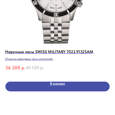
Наручные часы SWISS MILITARY 7022.9132SAM
На
Мужские кварцевые часы-хронограф
Муж
SWISS Alpine MILITARY 7022.9132SAM
36 200
р.
41 120
р.
9 
Коллекция Challenger Chrono
В корзину