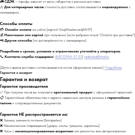
🚛
СДЭК
– тарифы зависят от веса, габаритов и региона доставки
⚠
Для интерьерных часов
стоимость доставки согласовывается
индивидуально
с
менеджером.
Способы оплаты
💳
Онлайн-оплата
на сайте (картой Visa/Mastercard/МИР)
💰
Наличными или картой
при получении (если выбрана опция "Оплата при доставке")
📲
Другие способы
(по договорённости с менеджером)
Подробнее о сроках, условиях и ограничениях уточняйте у операторов.
📞
Контакты службы поддержки:
8(812)904-57-07
/
radwolod@mail.ru
(Дата и время доставки согласовываются после оформления заказа.)
Подробнее
Гарантия и возврат
Гарантия и возврат
Гарантия производителя
✅ При покупке часов вы получаете
оригинальный продукт
с официальной гарантией.
📋 Гарантийные обязательства и адреса сервисных центров указаны в
гарантийном
талоне
и сопроводительных документах.
Гарантия НЕ распространяется на:
❌ Замену элемента питания (батарейки)
❌ Механические повреждения (удары, сколы, трещины, царапины)
❌ Часы с
несанкционированным вскрытием
или ремонтом вне авторизованных