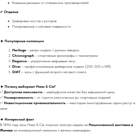
Кожаные ремешки от итальянских производителей
✔
Отделка
:
Гравировка мостов и роторов
Полированные и матовые поверхности
🔹 Популярные коллекции
Heritage
– ретро-модели с ручным заводом
Chronograph
– спортивные хронографы с тахиметрами
Elegance
– ультратонкие кварцевые часы
Diver
– профессиональные дайверские модели (200-300 м WR)
GMT
– часы с функцией второго часового пояса
🔹 Почему выбирают Haas & Cie?
✅
Доступная люксовость
– швейцарское качество без завышенной цены
✅
Универсальность
– от строгих классических до спортивных моделей
✅
Инвестиционная привлекательность
– некоторые лимитированные серии растут в
цене
🔹 Интересный факт
В 1896 году часы Haas & Cie получили золотую медаль на
Национальной выставке в
Женеве
за инновационный механизм с вечным календарем.