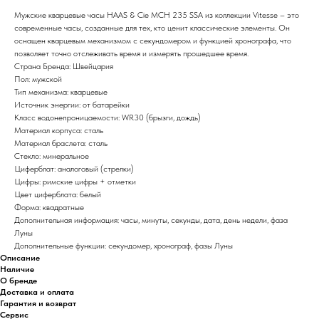
Мужские кварцевые часы HAAS & Cie MCH 235 SSA из коллекции Vitesse – это
современные часы, созданные для тех, кто ценит классические элементы. Он
оснащен кварцевым механизмом с секундомером и функцией хронографа, что
позволяет точно отслеживать время и измерять прошедшее время.
Страна Бренда: Швейцария
Пол: мужской
Тип механизма: кварцевые
Источник энергии: от батарейки
Класс водонепроницаемости: WR30 (брызги, дождь)
Материал корпуса: сталь
Материал браслета: сталь
Стекло: минеральное
Циферблат: аналоговый (стрелки)
Цифры: римские цифры + отметки
Цвет циферблата: белый
Форма: квадратные
Дополнительная информация: часы, минуты, секунды, дата, день недели, фаза
Луны
Дополнительные функции: секундомер, хронограф, фазы Луны
Описание
Наличие
О бренде
Доставка и оплата
Гарантия и возврат
Сервис