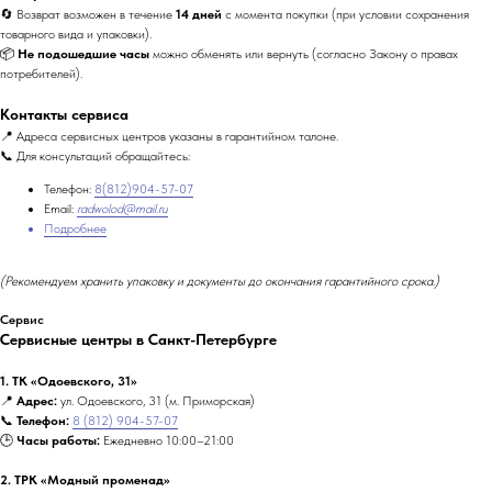
🔄 Возврат возможен в течение
14 дней
с момента покупки (при условии сохранения
товарного вида и упаковки).
📦
Не подошедшие часы
можно обменять или вернуть (согласно Закону о правах
потребителей).
Контакты сервиса
📍 Адреса сервисных центров указаны в гарантийном талоне.
📞 Для консультаций обращайтесь:
Телефон:
8(812)904-57-07
Email:
radwolod@mail.ru
Подробнее
(Рекомендуем хранить упаковку и документы до окончания гарантийного срока.)
Сервис
Сервисные центры в Санкт-Петербурге
1. ТК «Одоевского, 31»
📍
Адрес:
ул. Одоевского, 31 (м. Приморская)
📞
Телефон:
8 (812) 904-57-07
🕒
Часы работы:
Ежедневно 10:00–21:00
2. ТРК «Модный променад»