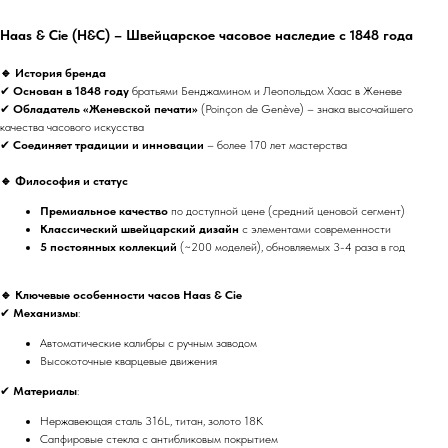
Haas & Cie (H&C) – Швейцарское часовое наследие с 1848 года
🔹 История бренда
✔
Основан в 1848 году
братьями Бенджамином и Леопольдом Хаас в Женеве
✔
Обладатель «Женевской печати»
(Poinçon de Genève) – знака высочайшего
качества часового искусства
✔
Соединяет традиции и инновации
– более 170 лет мастерства
🔹 Философия и статус
Премиальное качество
по доступной цене (средний ценовой сегмент)
Классический швейцарский дизайн
с элементами современности
5 постоянных коллекций
(~200 моделей), обновляемых 3-4 раза в год
🔹 Ключевые особенности часов Haas & Cie
✔
Механизмы
:
Автоматические калибры с ручным заводом
Высокоточные кварцевые движения
✔
Материалы
:
Нержавеющая сталь 316L, титан, золото 18К
Сапфировые стекла с антибликовым покрытием