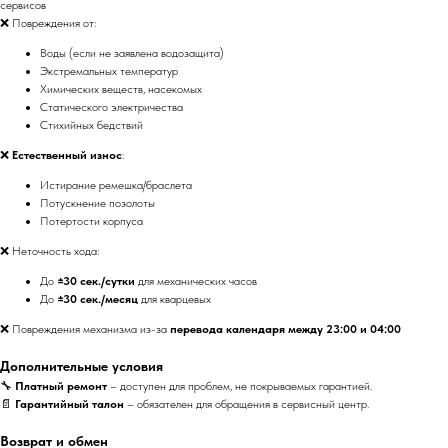
сервисов
❌ Повреждения от:
Воды (если не заявлена водозащита)
Экстремальных температур
Химических веществ, насекомых
Статического электричества
Стихийных бедствий
❌
Естественный износ
:
Истирание ремешка/браслета
Потускнение позолоты
Потертости корпуса
❌ Неточность хода:
До
±30 сек./сутки
для механических часов
До
±30 сек./месяц
для кварцевых
❌ Повреждения механизма из-за
перевода календаря между 23:00 и 04:00
Дополнительные условия
🔧
Платный ремонт
– доступен для проблем, не покрываемых гарантией.
📄
Гарантийный талон
– обязателен для обращения в сервисный центр.
Возврат и обмен