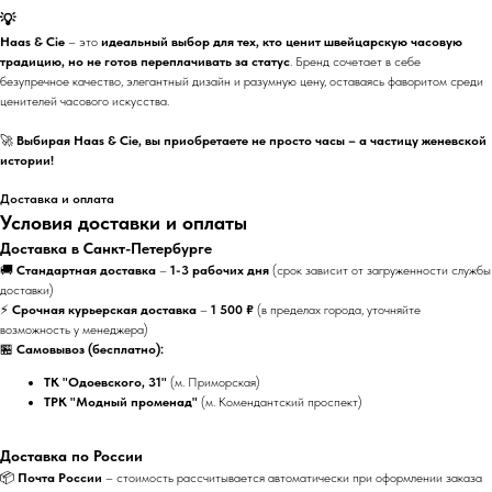
💡
Haas & Cie
– это
идеальный выбор для тех, кто ценит швейцарскую часовую
традицию, но не готов переплачивать за статус
. Бренд сочетает в себе
безупречное качество, элегантный дизайн и разумную цену, оставаясь фаворитом среди
ценителей часового искусства.
🚀
Выбирая Haas & Cie, вы приобретаете не просто часы – а частицу женевской
истории!
Доставка и оплата
Условия доставки и оплаты
Доставка в Санкт-Петербурге
🚚
Стандартная доставка
–
1-3 рабочих дня
(срок зависит от загруженности службы
доставки)
⚡
Срочная курьерская доставка
–
1 500 ₽
(в пределах города, уточняйте
возможность у менеджера)
🏪
Самовывоз (бесплатно):
ТК "Одоевского, 31"
(м. Приморская)
ТРК "Модный променад"
(м. Комендантский проспект)
Доставка по России
📦
Почта России
– стоимость рассчитывается автоматически при оформлении заказа