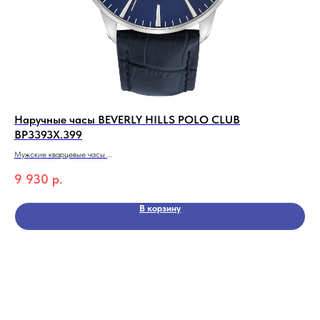
Наручные часы BEVERLY HILLS POLO CLUB
На
BP3393X.399
Муж
Мужские кварцевые часы
5 
BEVERLY HILLS POLO CLUB BP3393X.399
9 930
р.
Коллекция Quartz
В корзину