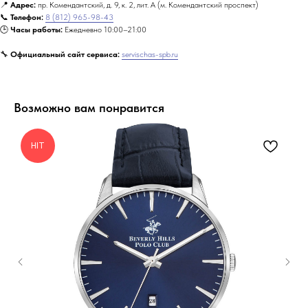
📍
Адрес:
пр. Комендантский, д. 9, к. 2, лит. А (м. Комендантский проспект)
📞
Телефон:
8 (812) 965-98-43
🕒
Часы работы:
Ежедневно 10:00–21:00
🔧
Официальный сайт сервиса:
servischas-spb.ru
Возможно вам понравится
HIT