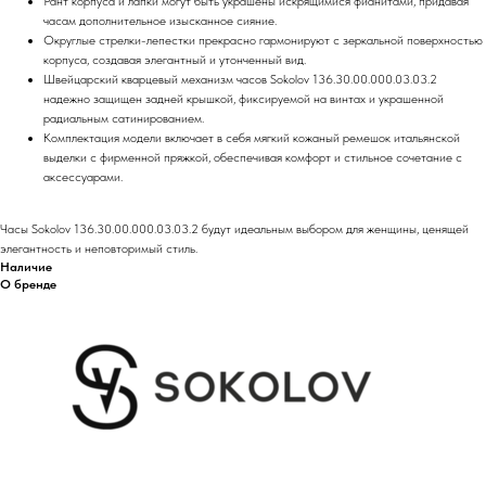
Рант корпуса и лапки могут быть украшены искрящимися фианитами, придавая
часам дополнительное изысканное сияние.
Округлые стрелки-лепестки прекрасно гармонируют с зеркальной поверхностью
корпуса, создавая элегантный и утонченный вид.
Швейцарский кварцевый механизм часов Sokolov 136.30.00.000.03.03.2
надежно защищен задней крышкой, фиксируемой на винтах и украшенной
радиальным сатинированием.
Комплектация модели включает в себя мягкий кожаный ремешок итальянской
выделки с фирменной пряжкой, обеспечивая комфорт и стильное сочетание с
аксессуарами.
Часы Sokolov 136.30.00.000.03.03.2 будут идеальным выбором для женщины, ценящей
элегантность и неповторимый стиль.
Наличие
О бренде