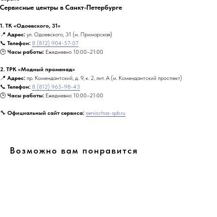
Сервисные центры в Санкт-Петербурге
1. ТК «Одоевского, 31»
📍
Адрес:
ул. Одоевского, 31 (м. Приморская)
📞
Телефон:
8 (812) 904-57-07
🕒
Часы работы:
Ежедневно 10:00–21:00
2. ТРК «Модный променад»
📍
Адрес:
пр. Комендантский, д. 9, к. 2, лит. А (м. Комендантский проспект)
📞
Телефон:
8 (812) 965-98-43
🕒
Часы работы:
Ежедневно 10:00–21:00
🔧
Официальный сайт сервиса:
servischas-spb.ru
Возможно вам понравится