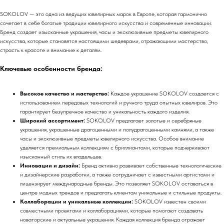
SOKOLOV — это одна из ведущих ювелирных марок в Европе, которая гармонично
сочетает в себе богатые традиции ювелирного искусства и современные инновации.
Бренд создает изысканные украшения, часы и эксклюзивные предметы ювелирного
искусства, которые становятся настоящими шедеврами, отражающими мастерство,
страсть к красоте и внимание к деталям.
Ключевые особенности бренда:
Высокое качество и мастерство:
Каждое украшение SOKOLOV создается с
использованием передовых технологий и ручного труда опытных ювелиров. Это
гарантирует безупречное качество и уникальность каждого изделия.
Широкий ассортимент:
SOKOLOV предлагает золотые и серебряные
украшения, украшенные драгоценными и полудрагоценными камнями, а также
часы и эксклюзивные предметы ювелирного искусства. Особое внимание
уделяется премиальным коллекциям с бриллиантами, которые подчеркивают
изысканный стиль их владельцев.
Инновации и дизайн:
Бренд активно развивает собственные технологические
и дизайнерские разработки, а также сотрудничает с известными артистами и
лицензирует международные бренды. Это позволяет SOKOLOV оставаться в
центре модных трендов и предлагать клиентам уникальные и стильные продукты.
Коллаборации и уникальные коллекции:
SOKOLOV известен своими
совместными проектами и коллаборациями, которые помогают создавать
новаторские и актуальные украшения. Каждая коллекция бренда отражает