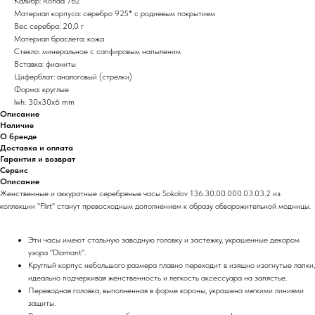
Калибр: Ronda 762
Материал корпуса: серебро 925* с родиевым покрытием
Вес серебра: 20,0 г
Материал браслета: кожа
Стекло: минеральное с сапфировым напыленим
Вставка: фианиты
Циферблат: аналоговый (стрелки)
Форма: круглые
lwh: 30x30x6 mm
Описание
Наличие
О бренде
Доставка и оплата
Гарантия и возврат
Сервис
Описание
Женственные и аккуратные серебряные часы Sokolov 136.30.00.000.03.03.2 из
коллекции ''Flirt'' станут превосходным дополнением к образу обворожительной модницы.
Эти часы имеют стальную заводную головку и застежку, украшенные декором
узора "Diamant".
Круглый корпус небольшого размера плавно переходит в изящно изогнутые лапки,
идеально подчеркивая женственность и легкость аксессуара на запястье.
Переводная головка, выполненная в форме короны, украшена мягкими линиями
защиты.