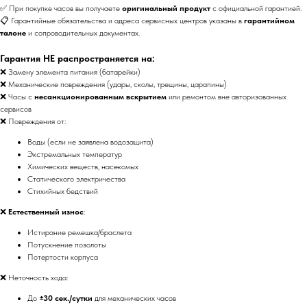
✅ При покупке часов вы получаете
оригинальный продукт
с официальной гарантией.
📋 Гарантийные обязательства и адреса сервисных центров указаны в
гарантийном
талоне
и сопроводительных документах.
Гарантия НЕ распространяется на:
❌ Замену элемента питания (батарейки)
❌ Механические повреждения (удары, сколы, трещины, царапины)
❌ Часы с
несанкционированным вскрытием
или ремонтом вне авторизованных
сервисов
❌ Повреждения от:
Воды (если не заявлена водозащита)
Экстремальных температур
Химических веществ, насекомых
Статического электричества
Стихийных бедствий
❌
Естественный износ
:
Истирание ремешка/браслета
Потускнение позолоты
Потертости корпуса
❌ Неточность хода:
До
±30 сек./сутки
для механических часов