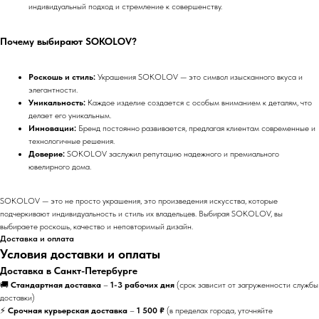
индивидуальный подход и стремление к совершенству.
Почему выбирают SOKOLOV?
Роскошь и стиль:
Украшения SOKOLOV — это символ изысканного вкуса и
элегантности.
Уникальность:
Каждое изделие создается с особым вниманием к деталям, что
делает его уникальным.
Инновации:
Бренд постоянно развивается, предлагая клиентам современные и
технологичные решения.
Доверие:
SOKOLOV заслужил репутацию надежного и премиального
ювелирного дома.
SOKOLOV — это не просто украшения, это произведения искусства, которые
подчеркивают индивидуальность и стиль их владельцев. Выбирая SOKOLOV, вы
выбираете роскошь, качество и неповторимый дизайн.
Доставка и оплата
Условия доставки и оплаты
Доставка в Санкт-Петербурге
🚚
Стандартная доставка
–
1-3 рабочих дня
(срок зависит от загруженности службы
доставки)
⚡
Срочная курьерская доставка
–
1 500 ₽
(в пределах города, уточняйте