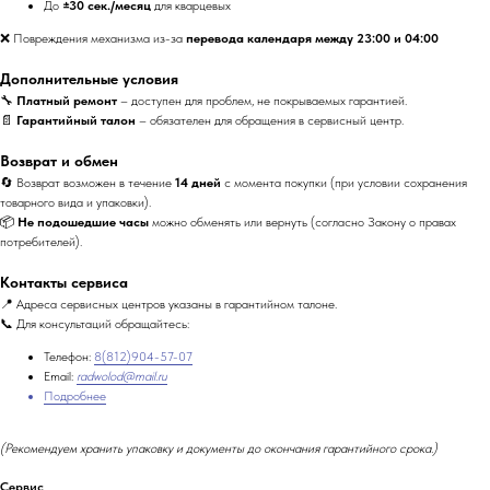
До
±30 сек./месяц
для кварцевых
❌ Повреждения механизма из-за
перевода календаря между 23:00 и 04:00
Дополнительные условия
🔧
Платный ремонт
– доступен для проблем, не покрываемых гарантией.
📄
Гарантийный талон
– обязателен для обращения в сервисный центр.
Возврат и обмен
🔄 Возврат возможен в течение
14 дней
с момента покупки (при условии сохранения
товарного вида и упаковки).
📦
Не подошедшие часы
можно обменять или вернуть (согласно Закону о правах
потребителей).
Контакты сервиса
📍 Адреса сервисных центров указаны в гарантийном талоне.
📞 Для консультаций обращайтесь:
Телефон:
8(812)904-57-07
Email:
radwolod@mail.ru
Подробнее
(Рекомендуем хранить упаковку и документы до окончания гарантийного срока.)
Сервис