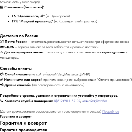
возможность у менеджера)
🏪
Самовывоз (бесплатно):
ТК "Одоевского, 31"
(м. Приморская)
ТРК "Модный променад"
(м. Комендантский проспект)
Доставка по России
📦
Почта России
– стоимость рассчитывается автоматически при оформлении заказа
🚛
СДЭК
– тарифы зависят от веса, габаритов и региона доставки
⚠
Для интерьерных часов
стоимость доставки согласовывается
индивидуально
с
менеджером.
Способы оплаты
💳
Онлайн-оплата
на сайте (картой Visa/Mastercard/МИР)
💰
Наличными или картой
при получении (если выбрана опция "Оплата при доставке")
📲
Другие способы
(по договорённости с менеджером)
Подробнее о сроках, условиях и ограничениях уточняйте у операторов.
📞
Контакты службы поддержки:
8(812)904-57-07
/
radwolod@mail.ru
(Дата и время доставки согласовываются после оформления заказа.)
Подробнее
Гарантия и возврат
Гарантия и возврат
Гарантия производителя