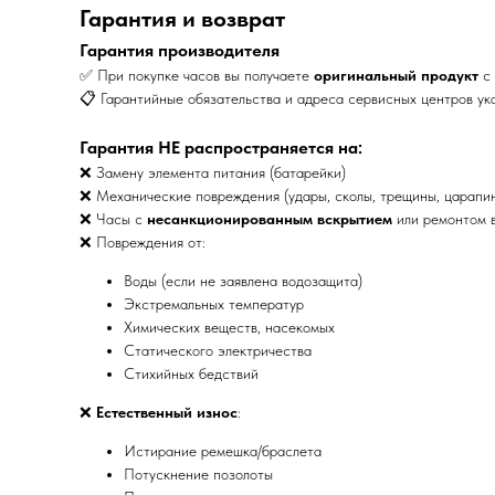
Гарантия и возврат
Гарантия производителя
✅ При покупке часов вы получаете
оригинальный продукт
с 
📋 Гарантийные обязательства и адреса сервисных центров ук
Гарантия НЕ распространяется на:
❌ Замену элемента питания (батарейки)
❌ Механические повреждения (удары, сколы, трещины, царапи
❌ Часы с
несанкционированным вскрытием
или ремонтом в
❌ Повреждения от:
Воды (если не заявлена водозащита)
Экстремальных температур
Химических веществ, насекомых
Статического электричества
Стихийных бедствий
❌
Естественный износ
:
Истирание ремешка/браслета
Потускнение позолоты