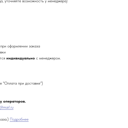
да, уточняйте возможность у менеджера)
 при оформлении заказа
авки
ется
индивидуально
с менеджером.
я "Оплата при доставке")
 у операторов.
@mail.ru
каза.)
Подробнее