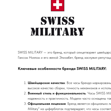
SWISS MILITARY — это бренд, который олицетворяет швейцарск
Гансом Ноллом и его женой Элизабет, бренд заслужил репутац
Ключевые особенности бренда SWISS MILITARY:
Швейцарское качество
: Все часы бренда маркированы
высокое качество сборки, точность механизмов и испол
Военный стиль и функциональность
: Часы SWISS MI
надежность и практичность. Модели часто оснащены так
Официальная лицензия
: Бренд является официально 
Military" на циферблатах подтверждает, что часы соотв