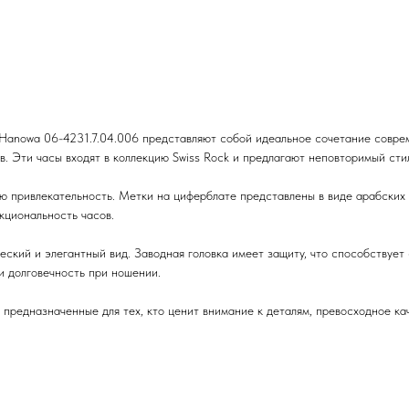
 Hanowa 06-4231.7.04.006 представляют собой идеальное сочетание соврем
. Эти часы входят в коллекцию Swiss Rock и предлагают неповторимый стил
ую привлекательность. Метки на циферблате представлены в виде арабских 
кциональность часов.
ский и элегантный вид. Заводная головка имеет защиту, что способствует
и долговечность при ношении.
ы, предназначенные для тех, кто ценит внимание к деталям, превосходное к