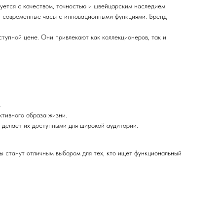
уется с качеством, точностью и швейцарским наследием.
 и современные часы с инновационными функциями. Бренд
ступной цене. Они привлекают как коллекционеров, так и
.
ктивного образа жизни.
 делает их доступными для широкой аудитории.
сы станут отличным выбором для тех, кто ищет функциональный