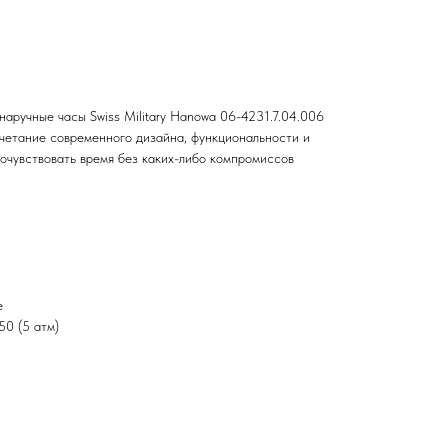
аручные часы Swiss Military Hanowa 06-4231.7.04.006
четание современного дизайна, функциональности и
почувствовать время без каких-либо компромиссов
е
0 (5 атм)