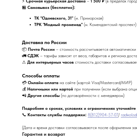
⚡
Срочная курьерская доставка
–
1 500 ₽
(в пределах горо
🏪
Самовывоз (бесплатно):
ТК "Одоевского, 31"
(м. Приморская)
ТРК "Модный променад"
(м. Комендантский проспект)
Доставка по России
📦
Почта России
– стоимость рассчитывается автоматически
🚛
СДЭК
– тарифы зависят от веса, габаритов и региона дост
⚠
Для интерьерных часов
стоимость доставки согласовыва
Способы оплаты
💳
Онлайн-оплата
на сайте (картой Visa/Mastercard/МИР)
💰
Наличными или картой
при получении (если выбрана опци
📲
Другие способы
(по договорённости с менеджером)
Подробнее о сроках, условиях и ограничениях уточняйте
📞
Контакты службы поддержки:
8(812)904-57-07
/
radwolod
(Дата и время доставки согласовываются после оформления за
Гарантия и возврат