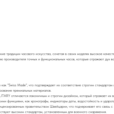
ие традиции часового искусства, сочетая в своих моделях высокое качест
ию производителя точных и функциональных часов, которые отражают дух в
 как "Swiss Made", что подтверждает их соответствие строгим стандартам
ьзование премиальных материалов.
LITARY отличаются лаконичным и строгим дизайном, который отражает их в
ими функциями, как хронографы, индикаторы даты, водостойкость и удароп
лицензированным правительством Швейцарии, что подчеркивает его связь с
етствуют высоким стандартам, установленным для военного снаряжения.