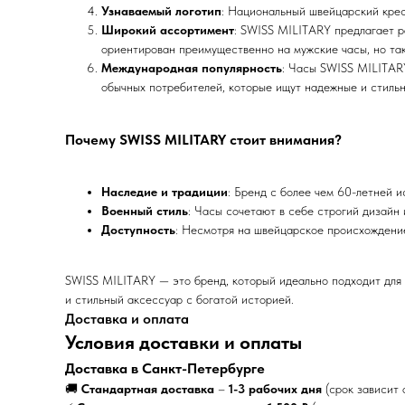
Узнаваемый логотип
: Национальный швейцарский крес
Широкий ассортимент
: SWISS MILITARY предлагает р
ориентирован преимущественно на мужские часы, но так
Международная популярность
: Часы SWISS MILITARY
обычных потребителей, которые ищут надежные и стиль
Почему SWISS MILITARY стоит внимания?
Наследие и традиции
: Бренд с более чем 60-летней 
Военный стиль
: Часы сочетают в себе строгий дизайн 
Доступность
: Несмотря на швейцарское происхождение
SWISS MILITARY — это бренд, который идеально подходит для т
и стильный аксессуар с богатой историей.
Доставка и оплата
Условия доставки и оплаты
Доставка в Санкт-Петербурге
🚚
Стандартная доставка
–
1-3 рабочих дня
(срок зависит 