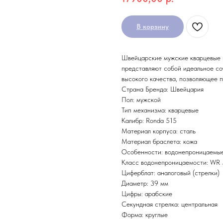
В корзину
Швейцарские мужские кварцевые н
представляют собой идеальное со
высокого качества, позволяющее 
Страна Бренда: Швейцария
Пол: мужской
Тип механизма: кварцевые
Калибр: Ronda 515
Материал корпуса: сталь
Материал браслета: кожа
Особенности: водонепроницаемы
Класс водонепроницаемости: WR 5
Циферблат: аналоговый (стрелки)
Диаметр: 39 мм
Цифры: арабские
Секундная стрелка: центральная
Форма: круглые