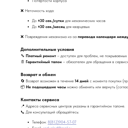
Потертости корпуса
❌ Неточность хода:
До
±30 сек./сутки
для механических часов
До
±30 сек./месяц
для кварцевых
❌ Повреждения механизма из-за
перевода календаря между
Дополнительные условия
🔧
Платный ремонт
– доступен для проблем, не покрываемых 
📄
Гарантийный талон
– обязателен для обращения в сервис
Возврат и обмен
🔄 Возврат возможен в течение
14 дней
с момента покупки (пр
📦
Не подошедшие часы
можно обменять или вернуть (соглас
Контакты сервиса
📍 Адреса сервисных центров указаны в гарантийном талоне.
📞 Для консультаций обращайтесь:
Телефон:
8(812)904-57-07
Email:
radwolod@mail.ru