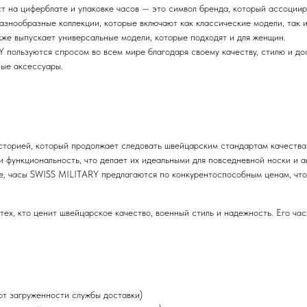
т на циферблате и упаковке часов — это символ бренда, который ассоциир
азнообразные коллекции, которые включают как классические модели, так
же выпускает универсальные модели, которые подходят и для женщин.
 пользуются спросом во всем мире благодаря своему качеству, стилю и до
ные аксессуары.
историей, который продолжает следовать швейцарским стандартам качества
и функциональность, что делает их идеальными для повседневной носки и а
, часы SWISS MILITARY предлагаются по конкурентоспособным ценам, что
ех, кто ценит швейцарское качество, военный стиль и надежность. Его ча
от загруженности службы доставки)