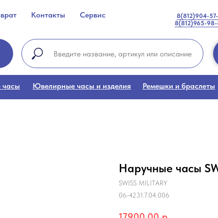
зврат
Контакты
Сервис
8(812)904-57
8(812)965-98
 часы
Ювелирные часы и изделия
Ремешки и браслеты
Наручные часы SWI
SWISS MILITARY
06-4231.7.04.006
17900,00
р.