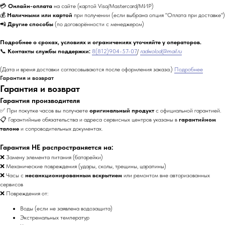
💳
Онлайн-оплата
на сайте (картой Visa/Mastercard/МИР)
💰
Наличными или картой
при получении (если выбрана опция "Оплата при доставке")
📲
Другие способы
(по договорённости с менеджером)
Подробнее о сроках, условиях и ограничениях уточняйте у операторов.
📞
Контакты службы поддержки:
8(812)904-57-07
/
radwolod@mail.ru
(Дата и время доставки согласовываются после оформления заказа.)
Подробнее
Гарантия и возврат
Гарантия и возврат
Гарантия производителя
✅ При покупке часов вы получаете
оригинальный продукт
с официальной гарантией.
📋 Гарантийные обязательства и адреса сервисных центров указаны в
гарантийном
талоне
и сопроводительных документах.
Гарантия НЕ распространяется на:
❌ Замену элемента питания (батарейки)
❌ Механические повреждения (удары, сколы, трещины, царапины)
❌ Часы с
несанкционированным вскрытием
или ремонтом вне авторизованных
сервисов
❌ Повреждения от:
Воды (если не заявлена водозащита)
Экстремальных температур