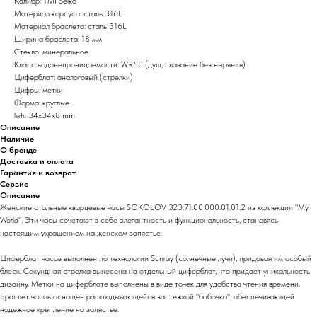
Калибр: TMI Seiko
Материал корпуса: сталь 316L
Материал браслета: сталь 316L
Ширина браслета: 18 мм
Стекло: минеральное
Класс водонепроницаемости: WR50 (душ, плавание без ныряния)
Циферблат: аналоговый (стрелки)
Цифры: метки
Форма: круглые
lwh: 34x34x8 mm
Описание
Наличие
О бренде
Доставка и оплата
Гарантия и возврат
Сервис
Описание
Женские стальные кварцевые часы SOKOLOV 323.71.00.000.01.01.2 из коллекции "My
World". Эти часы сочетают в себе элегантность и функциональность, становясь
настоящим украшением на женском запястье.
Циферблат часов выполнен по технологии Sunray (солнечные лучи), придавая им особый
блеск. Секундная стрелка вынесена на отдельный циферблат, что придает уникальность
дизайну. Метки на циферблате выполнены в виде точек для удобства чтения времени.
Браслет часов оснащен раскладывающейся застежкой "бабочка", обеспечивающей
надежное крепление на запястье.