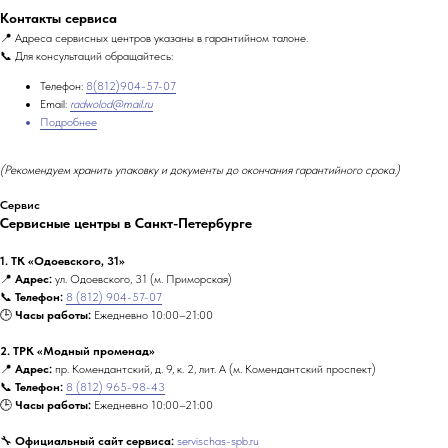
Контакты сервиса
📍 Адреса сервисных центров указаны в гарантийном талоне.
📞 Для консультаций обращайтесь:
Телефон:
8(812)904-57-07
Email:
radwolod@mail.ru
Подробнее
(Рекомендуем хранить упаковку и документы до окончания гарантийного срока.)
Сервис
Сервисные центры в Санкт-Петербурге
1. ТК «Одоевского, 31»
📍
Адрес:
ул. Одоевского, 31 (м. Приморская)
📞
Телефон:
8 (812) 904-57-07
🕒
Часы работы:
Ежедневно 10:00–21:00
2. ТРК «Модный променад»
📍
Адрес:
пр. Комендантский, д. 9, к. 2, лит. А (м. Комендантский проспект)
📞
Телефон:
8 (812) 965-98-43
🕒
Часы работы:
Ежедневно 10:00–21:00
🔧
Официальный сайт сервиса:
servischas-spb.ru