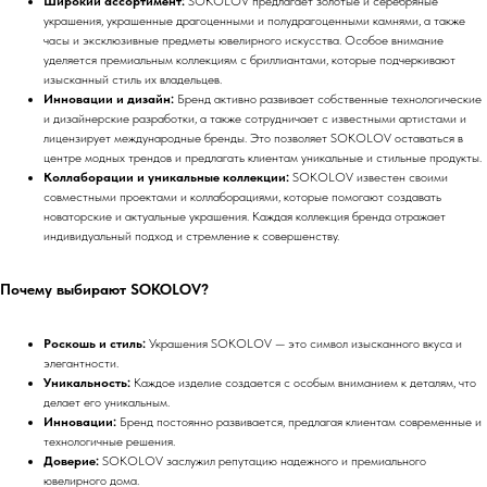
Широкий ассортимент:
SOKOLOV предлагает золотые и серебряные
украшения, украшенные драгоценными и полудрагоценными камнями, а также
часы и эксклюзивные предметы ювелирного искусства. Особое внимание
уделяется премиальным коллекциям с бриллиантами, которые подчеркивают
изысканный стиль их владельцев.
Инновации и дизайн:
Бренд активно развивает собственные технологические
и дизайнерские разработки, а также сотрудничает с известными артистами и
лицензирует международные бренды. Это позволяет SOKOLOV оставаться в
центре модных трендов и предлагать клиентам уникальные и стильные продукты.
Коллаборации и уникальные коллекции:
SOKOLOV известен своими
совместными проектами и коллаборациями, которые помогают создавать
новаторские и актуальные украшения. Каждая коллекция бренда отражает
индивидуальный подход и стремление к совершенству.
Почему выбирают SOKOLOV?
Роскошь и стиль:
Украшения SOKOLOV — это символ изысканного вкуса и
элегантности.
Уникальность:
Каждое изделие создается с особым вниманием к деталям, что
делает его уникальным.
Инновации:
Бренд постоянно развивается, предлагая клиентам современные и
технологичные решения.
Доверие:
SOKOLOV заслужил репутацию надежного и премиального
ювелирного дома.