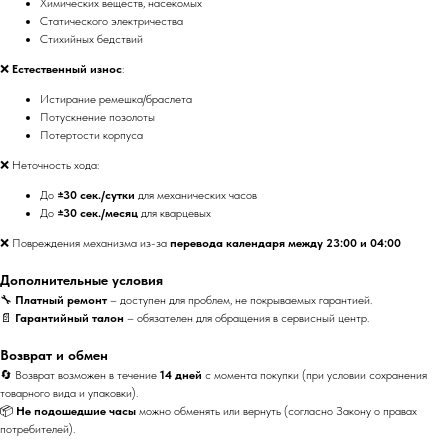
Химических веществ, насекомых
Статического электричества
Стихийных бедствий
❌
Естественный износ
:
Истирание ремешка/браслета
Потускнение позолоты
Потертости корпуса
❌ Неточность хода:
До
±30 сек./сутки
для механических часов
До
±30 сек./месяц
для кварцевых
❌ Повреждения механизма из-за
перевода календаря между 23:00 и 04:00
Дополнительные условия
🔧
Платный ремонт
– доступен для проблем, не покрываемых гарантией.
📄
Гарантийный талон
– обязателен для обращения в сервисный центр.
Возврат и обмен
🔄 Возврат возможен в течение
14 дней
с момента покупки (при условии сохранения
товарного вида и упаковки).
📦
Не подошедшие часы
можно обменять или вернуть (согласно Закону о правах
потребителей).