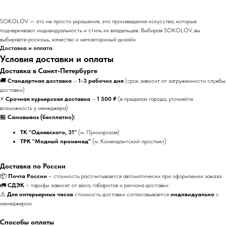
SOKOLOV — это не просто украшения, это произведения искусства, которые
подчеркивают индивидуальность и стиль их владельцев. Выбирая SOKOLOV, вы
выбираете роскошь, качество и неповторимый дизайн.
Доставка и оплата
Условия доставки и оплаты
Доставка в Санкт-Петербурге
🚚
Стандартная доставка
–
1-3 рабочих дня
(срок зависит от загруженности службы
доставки)
⚡
Срочная курьерская доставка
–
1 500 ₽
(в пределах города, уточняйте
возможность у менеджера)
🏪
Самовывоз (бесплатно):
ТК "Одоевского, 31"
(м. Приморская)
ТРК "Модный променад"
(м. Комендантский проспект)
Доставка по России
📦
Почта России
– стоимость рассчитывается автоматически при оформлении заказа
🚛
СДЭК
– тарифы зависят от веса, габаритов и региона доставки
⚠
Для интерьерных часов
стоимость доставки согласовывается
индивидуально
с
менеджером.
Способы оплаты