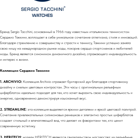
Бренд Sergio Tacchini, основанный в 1966 году известным итальянским теннисистом
Серджио Таккини, воплощает в себе уникальное сочетание атлетизма, стиля и инноваций.
Благодаря стремлению к совершенству и страсти к теннису, Таккини успешно заняла
свою нишу на международном рынке моды, покорив сердца спортсменов и любителей
моды. Бренд является синонимом динамичного дизайна, отражающего индивидуальность
и интерес к жизни.
Коллекции Серджио Таккини
1. ARCHIVIO:
Коллекция Archivio отражает бунтарский дух благодаря спортивному
дизайну и смелым цветовым контрастам. Эти часы с оригинальным рельефным
циферблатом идеально подходят для тех, кто хочет выразить свою индивидуальность и
энергию, одновременно демонстрируя изысканный вкус.
2. STREAMLINE:
эта коллекция выделяется яркими деталями и яркой цветовой палитрой.
Сочетание привлекательных силиконовых ремешков и элегантно простых циферблатов
создает стильный и впечатляющий вид, что делает их фаворитами тех, кто ценит
современную эстетику.
3. HERITECH:
модели HERITECH являются свидетельством мастерства: их рельефные