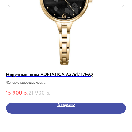
Наручные часы ADRIATICA A3761.117MQ
На
Женские кварцевые часы
Муж
ADRIATICA A3761.117MQ
15 900
р.
21 900
р.
14
Essence
Коллекция
В корзину