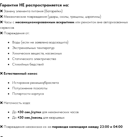
Гарантия НЕ распространяется на:
❌ Замену элемента питания (батарейки)
❌ Механические повреждения (удары, сколы, трещины, царапины)
❌ Часы с
несанкционированным вскрытием
или ремонтом вне авторизованных
сервисов
❌ Повреждения от:
Воды (если не заявлена водозащита)
Экстремальных температур
Химических веществ, насекомых
Статического электричества
Стихийных бедствий
❌
Естественный износ
:
Истирание ремешка/браслета
Потускнение позолоты
Потертости корпуса
❌ Неточность хода:
До
±30 сек./сутки
для механических часов
До
±30 сек./месяц
для кварцевых
❌ Повреждения механизма из-за
перевода календаря между 23:00 и 04:00