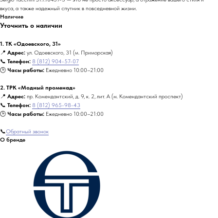
вкуса, а также надежный спутник в повседневной жизни.
Наличие
Уточнить о наличии
1. ТК «Одоевского, 31»
📍
Адрес:
ул. Одоевского, 31 (м. Приморская)
📞
Телефон:
8 (812) 904-57-07
🕒
Часы работы:
Ежедневно 10:00–21:00
2. ТРК «Модный променад»
📍
Адрес:
пр. Комендантский, д. 9, к. 2, лит. А (м. Комендантский проспект)
📞
Телефон:
8 (812) 965-98-43
🕒
Часы работы:
Ежедневно 10:00–21:00
📞
Обратный звонок
О бренде