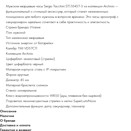
Мужские кварцевые часы Sergio Tacchini ST.1.10457-5 из коллекции Archivio —
функциональный и стильный аксессуар, который станет незаменимым
помощником для любого мужчины в вопросах времени. Эти часы-хронограф с
секундомером идеально сочетают в себе практичность и элегантность.
Страна Бренда: Италия
Пол: мужской
Тип механизма: кварцевые
Источник энергии: от батарейки
Калибр: TMI VD57C11
Коллекция: Archivio
Циферблат: аналоговый (стрелки)
Цвет циферблата: чёрный
Материал корпуса: сталь с IP-покрытием
Форма: круглые
Диаметр: 45 мм
Материал браслета: силикон
Стекло: минеральное
Класс водонепроницаемости: WR50 (душ, плавание без ныряния)
Подсветка: люминесцентные стрелки и метки SuperLumiNova
Дополнительные функции: дата, секундомер, тахиметр
Описание
Наличие
О бренде
Доставка и оплата
Гарантия и возврат