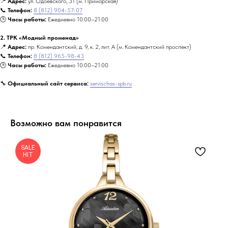
📍
Адрес:
ул. Одоевского, 31 (м. Приморская)
📞
Телефон:
8 (812) 904-57-07
🕒
Часы работы:
Ежедневно 10:00–21:00
2. ТРК «Модный променад»
📍
Адрес:
пр. Комендантский, д. 9, к. 2, лит. А (м. Комендантский проспект)
📞
Телефон:
8 (812) 965-98-43
🕒
Часы работы:
Ежедневно 10:00–21:00
🔧
Официальный сайт сервиса:
servischas-spb.ru
Возможно вам понравится
SALE
HIT