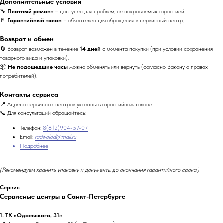
Дополнительные условия
🔧
Платный ремонт
– доступен для проблем, не покрываемых гарантией.
📄
Гарантийный талон
– обязателен для обращения в сервисный центр.
Возврат и обмен
🔄 Возврат возможен в течение
14 дней
с момента покупки (при условии сохранения
товарного вида и упаковки).
📦
Не подошедшие часы
можно обменять или вернуть (согласно Закону о правах
потребителей).
Контакты сервиса
📍 Адреса сервисных центров указаны в гарантийном талоне.
📞 Для консультаций обращайтесь:
Телефон:
8(812)904-57-07
Email:
radwolod@mail.ru
Подробнее
(Рекомендуем хранить упаковку и документы до окончания гарантийного срока.)
Сервис
Сервисные центры в Санкт-Петербурге
1. ТК «Одоевского, 31»