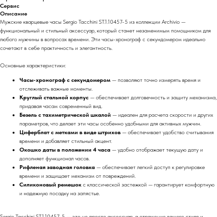
Сервис
Описание
Мужские кварцевые часы Sergio Tacchini ST.1.10457-5 из коллекции Archivio —
функциональный и стильный аксессуар, который станет незаменимым помощником для
любого мужчины в вопросах времени. Эти часы-хронограф с секундомером идеально
сочетают в себе практичность и элегантность.
Основные характеристики:
Часы-хронограф с секундомером
— позволяют точно измерять время и
отслеживать важные моменты.
Круглый стальной корпус
— обеспечивает долговечность и защиту механизма,
придавая часам современный вид.
Безель с тахиметрической шкалой
— идеален для расчета скорости и других
параметров, что делает эти часы особенно удобными для активных мужчин.
Циферблат с метками в виде штрихов
— обеспечивает удобство считывания
времени и добавляет стильный акцент.
Окошко даты в положении 4 часа
— удобно отображает текущую дату и
дополняет функционал часов.
Рифленая заводная головка
— обеспечивает легкий доступ к регулировке
времени и защищает механизм от повреждений.
Силиконовый ремешок
с классической застежкой — гарантирует комфортную
и надежную посадку на запястье.
Sergio Tacchini ST.1.10457-5 — это не просто аксессуар, а отражение вашего стиля и