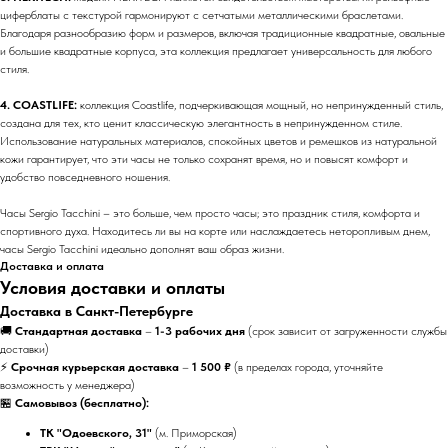
циферблаты с текстурой гармонируют с сетчатыми металлическими браслетами.
Благодаря разнообразию форм и размеров, включая традиционные квадратные, овальные
и большие квадратные корпуса, эта коллекция предлагает универсальность для любого
стиля.
4. COASTLIFE:
коллекция Coastlife, подчеркивающая мощный, но непринужденный стиль,
создана для тех, кто ценит классическую элегантность в непринужденном стиле.
Использование натуральных материалов, спокойных цветов и ремешков из натуральной
кожи гарантирует, что эти часы не только сохранят время, но и повысят комфорт и
удобство повседневного ношения.
Часы Sergio Tacchini – это больше, чем просто часы; это праздник стиля, комфорта и
спортивного духа. Находитесь ли вы на корте или наслаждаетесь неторопливым днем,
часы Sergio Tacchini идеально дополнят ваш образ жизни.
Доставка и оплата
Условия доставки и оплаты
Доставка в Санкт-Петербурге
🚚
Стандартная доставка
–
1-3 рабочих дня
(срок зависит от загруженности службы
доставки)
⚡
Срочная курьерская доставка
–
1 500 ₽
(в пределах города, уточняйте
возможность у менеджера)
🏪
Самовывоз (бесплатно):
ТК "Одоевского, 31"
(м. Приморская)