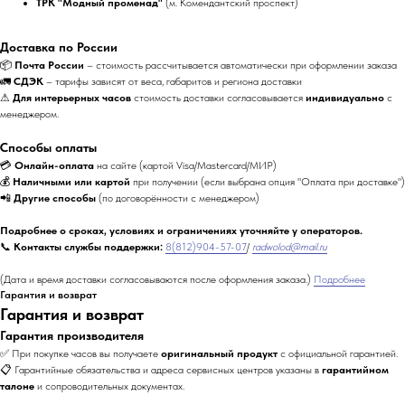
ТРК "Модный променад"
(м. Комендантский проспект)
Доставка по России
📦
Почта России
– стоимость рассчитывается автоматически при оформлении заказа
🚛
СДЭК
– тарифы зависят от веса, габаритов и региона доставки
⚠
Для интерьерных часов
стоимость доставки согласовывается
индивидуально
с
менеджером.
Способы оплаты
💳
Онлайн-оплата
на сайте (картой Visa/Mastercard/МИР)
💰
Наличными или картой
при получении (если выбрана опция "Оплата при доставке")
📲
Другие способы
(по договорённости с менеджером)
Подробнее о сроках, условиях и ограничениях уточняйте у операторов.
📞
Контакты службы поддержки:
8(812)904-57-07
/
radwolod@mail.ru
(Дата и время доставки согласовываются после оформления заказа.)
Подробнее
Гарантия и возврат
Гарантия и возврат
Гарантия производителя
✅ При покупке часов вы получаете
оригинальный продукт
с официальной гарантией.
📋 Гарантийные обязательства и адреса сервисных центров указаны в
гарантийном
талоне
и сопроводительных документах.