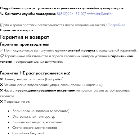
Подробнее о сроках, условиях и ограничениях уточняйте у операторов.
📞
Контакты службы поддержки:
8(812)904-57-07
/
radwolod@mail.ru
(Дата и время доставки согласовываются после оформления заказа.)
Подробнее
Гарантия и возврат
Гарантия и возврат
Гарантия производителя
✅ При покупке часов вы получаете
оригинальный продукт
с официальной гарантией.
📋 Гарантийные обязательства и адреса сервисных центров указаны в
гарантийном
талоне
и сопроводительных документах.
Гарантия НЕ распространяется на:
❌ Замену элемента питания (батарейки)
❌ Механические повреждения (удары, сколы, трещины, царапины)
❌ Часы с
несанкционированным вскрытием
или ремонтом вне авторизованных
сервисов
❌ Повреждения от:
Воды (если не заявлена водозащита)
Экстремальных температур
Химических веществ, насекомых
Статического электричества
Стихийных бедствий