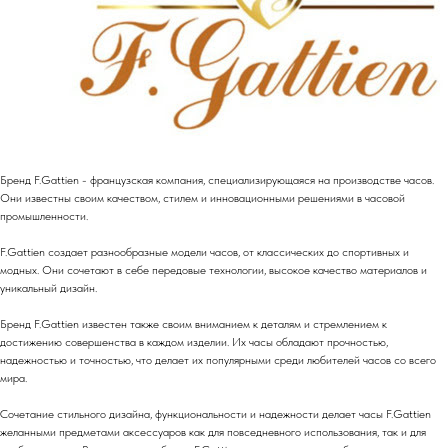
Бренд F.Gattien - французская компания, специализирующаяся на производстве часов.
Они известны своим качеством, стилем и инновационными решениями в часовой
промышленности.
F.Gattien создает разнообразные модели часов, от классических до спортивных и
модных. Они сочетают в себе передовые технологии, высокое качество материалов и
уникальный дизайн.
Бренд F.Gattien известен также своим вниманием к деталям и стремлением к
достижению совершенства в каждом изделии. Их часы обладают прочностью,
надежностью и точностью, что делает их популярными среди любителей часов со всего
мира.
Сочетание стильного дизайна, функциональности и надежности делает часы F.Gattien
желанными предметами аксессуаров как для повседневного использования, так и для