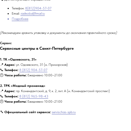
Телефон:
8(812)904-57-07
Email:
radwolod@mail.ru
Подробнее
(Рекомендуем хранить упаковку и документы до окончания гарантийного срока.)
Сервис
Сервисные центры в Санкт-Петербурге
1. ТК «Одоевского, 31»
📍
Адрес:
ул. Одоевского, 31 (м. Приморская)
📞
Телефон:
8 (812) 904-57-07
🕒
Часы работы:
Ежедневно 10:00–21:00
2. ТРК «Модный променад»
📍
Адрес:
пр. Комендантский, д. 9, к. 2, лит. А (м. Комендантский проспект)
📞
Телефон:
8 (812) 965-98-43
🕒
Часы работы:
Ежедневно 10:00–21:00
🔧
Официальный сайт сервиса:
servischas-spb.ru