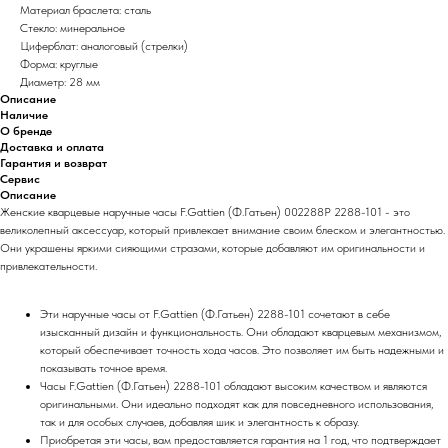
Материал браслета: сталь
Стекло: минеральное
Циферблат: аналоговый (стрелки)
Форма: круглые
Диаметр: 28 мм
Описание
Наличие
О бренде
Доставка и оплата
Гарантия и возврат
Сервис
Описание
Женские кварцевые наручные часы F.Gattien (Ф.Гатьен) 002288P 2288-101 - это
великолепный аксессуар, который привлекает внимание своим блеском и элегантностью.
Они украшены яркими сияющими стразами, которые добавляют им оригинальности и
привлекательности.
Эти наручные часы от F.Gattien (Ф.Гатьен) 2288-101 сочетают в себе
изысканный дизайн и функциональность. Они обладают кварцевым механизмом,
который обеспечивает точность хода часов. Это позволяет им быть надежными и
показывать точное время.
Часы F.Gattien (Ф.Гатьен) 2288-101 обладают высоким качеством и являются
оригинальными. Они идеально подходят как для повседневного использования,
так и для особых случаев, добавляя шик и элегантность к образу.
Приобретая эти часы, вам предоставляется гарантия на 1 год, что подтверждает