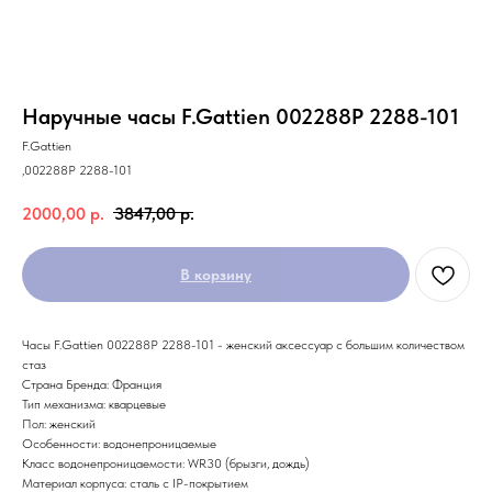
Наручные часы F.Gattien 002288P 2288-101
F.Gattien
,002288P 2288-101
2000,00
р.
3847,00
р.
В корзину
Часы F.Gattien 002288P 2288-101 - женский аксессуар с большим количеством
стаз
Страна Бренда: Франция
Тип механизма: кварцевые
Пол: женский
Особенности: водонепроницаемые
Класс водонепроницаемости: WR30 (брызги, дождь)
Материал корпуса: сталь с IP-покрытием