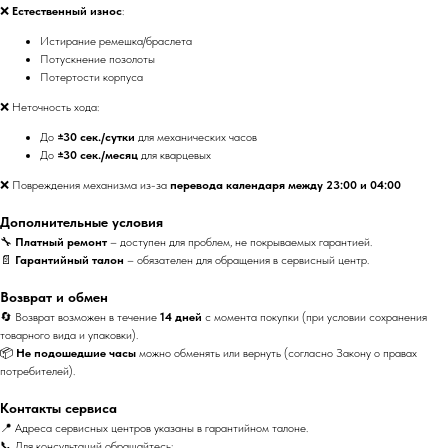
❌
Естественный износ
:
Истирание ремешка/браслета
Потускнение позолоты
Потертости корпуса
❌ Неточность хода:
До
±30 сек./сутки
для механических часов
До
±30 сек./месяц
для кварцевых
❌ Повреждения механизма из-за
перевода календаря между 23:00 и 04:00
Дополнительные условия
🔧
Платный ремонт
– доступен для проблем, не покрываемых гарантией.
📄
Гарантийный талон
– обязателен для обращения в сервисный центр.
Возврат и обмен
🔄 Возврат возможен в течение
14 дней
с момента покупки (при условии сохранения
товарного вида и упаковки).
📦
Не подошедшие часы
можно обменять или вернуть (согласно Закону о правах
потребителей).
Контакты сервиса
📍 Адреса сервисных центров указаны в гарантийном талоне.
📞 Для консультаций обращайтесь: