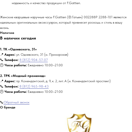
надежность и качество продукции от F.Gattien.
Женские кварцевые наручные часы F.Gattien (Ф.Гатьен) 002288P 2288-101 являются
идеальным оригинальным аксессуаром, который привнесет роскошь и стиль в вашу
жизнь.
Наличие
В наличии сегодня
1. ТК «Одоевского, 31»
📍
Адрес:
ул. Одоевского, 31 (м. Приморская)
📞
Телефон:
8 (812) 904-57-07
🕒
Часы работы:
Ежедневно 10:00–21:00
2. ТРК «Модный променад»
📍
Адрес:
пр. Комендантский, д. 9, к. 2, лит. А (м. Комендантский проспект)
📞
Телефон:
8 (812) 965-98-43
🕒
Часы работы:
Ежедневно 10:00–21:00
📞
Обратный звонок
О бренде