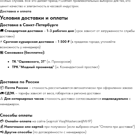
особых случаев. Все это делает бренд F.Gattien привлекательным выбором для тех, кто
ценит качество и элегантность в часовой индустрии.
Доставка и оплата
Условия доставки и оплаты
Доставка в Санкт-Петербурге
🚚
Стандартная доставка
–
1-3 рабочих дня
(срок зависит от загруженности службы
доставки)
⚡
Срочная курьерская доставка
–
1 500 ₽
(в пределах города, уточняйте
возможность у менеджера)
🏪
Самовывоз (бесплатно):
ТК "Одоевского, 31"
(м. Приморская)
ТРК "Модный променад"
(м. Комендантский проспект)
Доставка по России
📦
Почта России
– стоимость рассчитывается автоматически при оформлении заказа
🚛
СДЭК
– тарифы зависят от веса, габаритов и региона доставки
⚠
Для интерьерных часов
стоимость доставки согласовывается
индивидуально
с
менеджером.
Способы оплаты
💳
Онлайн-оплата
на сайте (картой Visa/Mastercard/МИР)
💰
Наличными или картой
при получении (если выбрана опция "Оплата при доставке")
📲
Другие способы
(по договорённости с менеджером)