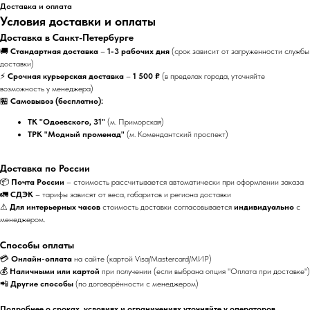
Доставка и оплата
Условия доставки и оплаты
Доставка в Санкт-Петербурге
🚚
Стандартная доставка
–
1-3 рабочих дня
(срок зависит от загруженности службы
доставки)
⚡
Срочная курьерская доставка
–
1 500 ₽
(в пределах города, уточняйте
возможность у менеджера)
🏪
Самовывоз (бесплатно):
ТК "Одоевского, 31"
(м. Приморская)
ТРК "Модный променад"
(м. Комендантский проспект)
Доставка по России
📦
Почта России
– стоимость рассчитывается автоматически при оформлении заказа
🚛
СДЭК
– тарифы зависят от веса, габаритов и региона доставки
⚠
Для интерьерных часов
стоимость доставки согласовывается
индивидуально
с
менеджером.
Способы оплаты
💳
Онлайн-оплата
на сайте (картой Visa/Mastercard/МИР)
💰
Наличными или картой
при получении (если выбрана опция "Оплата при доставке")
📲
Другие способы
(по договорённости с менеджером)
Подробнее о сроках, условиях и ограничениях уточняйте у операторов.