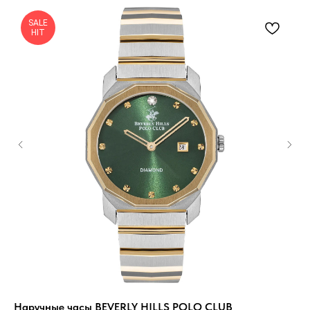
SALE
HIT
Наручные часы BEVERLY HILLS POLO CLUB
На