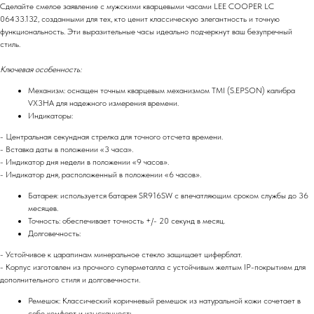
Сделайте смелое заявление с мужскими кварцевыми часами LEE COOPER LC
06433.132, созданными для тех, кто ценит классическую элегантность и точную
функциональность. Эти выразительные часы идеально подчеркнут ваш безупречный
стиль.
Ключевая особенность:
Механизм: оснащен точным кварцевым механизмом TMI (S.EPSON) калибра
VX3HA для надежного измерения времени.
Индикаторы:
- Центральная секундная стрелка для точного отсчета времени.
- Вставка даты в положении «3 часа».
- Индикатор дня недели в положении «9 часов».
- Индикатор дня, расположенный в положении «6 часов».
Батарея: используется батарея SR916SW с впечатляющим сроком службы до 36
месяцев.
Точность: обеспечивает точность +/- 20 секунд в месяц.
Долговечность:
- Устойчивое к царапинам минеральное стекло защищает циферблат.
- Корпус изготовлен из прочного суперметалла с устойчивым желтым IP-покрытием для
дополнительного стиля и долговечности.
Ремешок: Классический коричневый ремешок из натуральной кожи сочетает в
себе комфорт и изысканность.