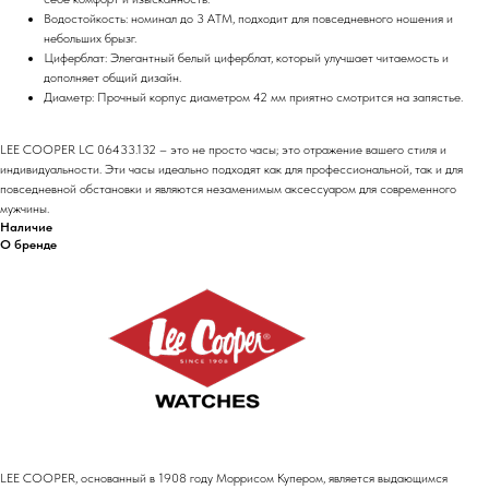
Водостойкость: номинал до 3 АТМ, подходит для повседневного ношения и
небольших брызг.
Циферблат: Элегантный белый циферблат, который улучшает читаемость и
дополняет общий дизайн.
Диаметр: Прочный корпус диаметром 42 мм приятно смотрится на запястье.
LEE COOPER LC 06433.132 – это не просто часы; это отражение вашего стиля и
индивидуальности. Эти часы идеально подходят как для профессиональной, так и для
повседневной обстановки и являются незаменимым аксессуаром для современного
мужчины.
Наличие
О бренде
LEE COOPER, основанный в 1908 году Моррисом Купером, является выдающимся