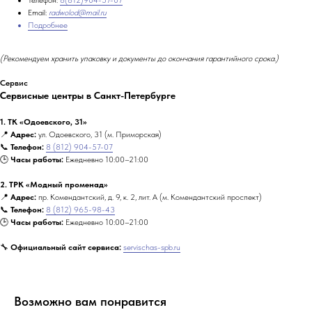
Email:
radwolod@mail.ru
Подробнее
(Рекомендуем хранить упаковку и документы до окончания гарантийного срока.)
Сервис
Сервисные центры в Санкт-Петербурге
1. ТК «Одоевского, 31»
📍
Адрес:
ул. Одоевского, 31 (м. Приморская)
📞
Телефон:
8 (812) 904-57-07
🕒
Часы работы:
Ежедневно 10:00–21:00
2. ТРК «Модный променад»
📍
Адрес:
пр. Комендантский, д. 9, к. 2, лит. А (м. Комендантский проспект)
📞
Телефон:
8 (812) 965-98-43
🕒
Часы работы:
Ежедневно 10:00–21:00
🔧
Официальный сайт сервиса:
servischas-spb.ru
Возможно вам понравится