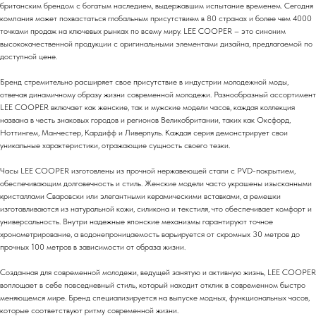
британским брендом с богатым наследием, выдержавшим испытание временем. Сегодня
компания может похвастаться глобальным присутствием в 80 странах и более чем 4000
точками продаж на ключевых рынках по всему миру. LEE COOPER – это синоним
высококачественной продукции с оригинальными элементами дизайна, предлагаемой по
доступной цене.
Бренд стремительно расширяет свое присутствие в индустрии молодежной моды,
отвечая динамичному образу жизни современной молодежи. Разнообразный ассортимент
LEE COOPER включает как женские, так и мужские модели часов, каждая коллекция
названа в честь знаковых городов и регионов Великобритании, таких как Оксфорд,
Ноттингем, Манчестер, Кардифф и Ливерпуль. Каждая серия демонстрирует свои
уникальные характеристики, отражающие сущность своего тезки.
Часы LEE COOPER изготовлены из прочной нержавеющей стали с PVD-покрытием,
обеспечивающим долговечность и стиль. Женские модели часто украшены изысканными
кристаллами Сваровски или элегантными керамическими вставками, а ремешки
изготавливаются из натуральной кожи, силикона и текстиля, что обеспечивает комфорт и
универсальность. Внутри надежные японские механизмы гарантируют точное
хронометрирование, а водонепроницаемость варьируется от скромных 30 метров до
прочных 100 метров в зависимости от образа жизни.
Созданная для современной молодежи, ведущей занятую и активную жизнь, LEE COOPER
воплощает в себе повседневный стиль, который находит отклик в современном быстро
меняющемся мире. Бренд специализируется на выпуске модных, функциональных часов,
которые соответствуют ритму современной жизни.