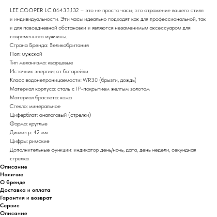
LEE COOPER LC 06433.132 – это не просто часы; это отражение вашего стиля
и индивидуальности. Эти часы идеально подходят как для профессиональной, так
и для повседневной обстановки и являются незаменимым аксессуаром для
современного мужчины.
Страна Бренда: Великобритания
Пол: мужской
Тип механизма: кварцевые
Источник энергии: от батарейки
Класс водонепроницаемости: WR30 (брызги, дождь)
Материал корпуса: сталь с IP-покрытием желтым золотом
Материал браслета: кожа
Стекло: минеральное
Циферблат: аналоговый (стрелки)
Форма: круглые
Диаметр: 42 мм
Цифры: римские
Дополнительные функции: индикатор день/ночь, дата, день недели, секундная
стрелка
Описание
Наличие
О бренде
Доставка и оплата
Гарантия и возврат
Сервис
Описание