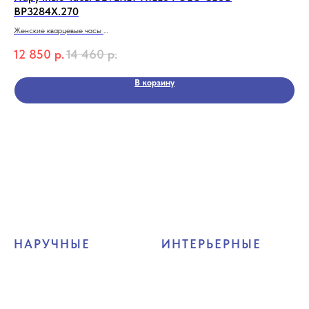
BP3284X.270
Жен
Женские кварцевые часы
18
BEVERLY HILLS POLO CLUB BP3284X.270
12 850
р.
14 460
р.
Коллекция Quartz
В корзину
НАРУЧНЫЕ
ИНТЕРЬЕРНЫЕ