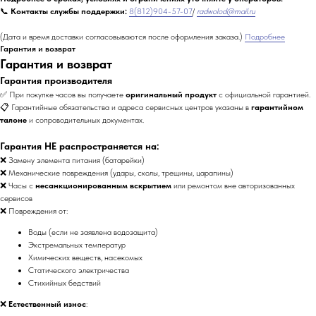
📞
Контакты службы поддержки:
8(812)904-57-07
/
radwolod@mail.ru
(Дата и время доставки согласовываются после оформления заказа.)
Подробнее
Гарантия и возврат
Гарантия и возврат
Гарантия производителя
✅ При покупке часов вы получаете
оригинальный продукт
с официальной гарантией.
📋 Гарантийные обязательства и адреса сервисных центров указаны в
гарантийном
талоне
и сопроводительных документах.
Гарантия НЕ распространяется на:
❌ Замену элемента питания (батарейки)
❌ Механические повреждения (удары, сколы, трещины, царапины)
❌ Часы с
несанкционированным вскрытием
или ремонтом вне авторизованных
сервисов
❌ Повреждения от:
Воды (если не заявлена водозащита)
Экстремальных температур
Химических веществ, насекомых
Статического электричества
Стихийных бедствий
❌
Естественный износ
: