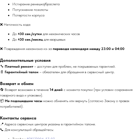
Истирание ремешка/браслета
Потускнение позолоты
Потертости корпуса
❌ Неточность хода:
До
±30 сек./сутки
для механических часов
До
±30 сек./месяц
для кварцевых
❌ Повреждения механизма из-за
перевода календаря между 23:00 и 04:00
Дополнительные условия
🔧
Платный ремонт
– доступен для проблем, не покрываемых гарантией.
📄
Гарантийный талон
– обязателен для обращения в сервисный центр.
Возврат и обмен
🔄 Возврат возможен в течение
14 дней
с момента покупки (при условии сохранения
товарного вида и упаковки).
📦
Не подошедшие часы
можно обменять или вернуть (согласно Закону о правах
потребителей).
Контакты сервиса
📍 Адреса сервисных центров указаны в гарантийном талоне.
📞 Для консультаций обращайтесь:
Телефон:
8(812)904-57-07