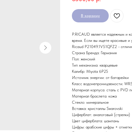
В корзину
P.RICAUD является надежным и ка
время. Если вы ищете красивые и 
Ricaud P21049.1V51QFZ2 - отличн
Страна Бренда: Германия
Пол: женский
Тип механизма: кварцевые
Калибр: Miyota 6P25
Источник энергии: от батарейки
Класс водонепроницаемости: WR50
Материал корпуса: сталь с PVD 
Материал браслета: кожа
Стекло: минеральное
Вставка: кристаллы Swarovski
Циферблат: аналоговый (стрелки)
Цвет циферблата: шампань
Цифры: арабские цифры + отметк