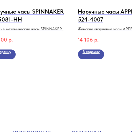
учные часы SPINNAKER
Наручные часы APP
5081-HH
524-4007
ие механические часы SPINNAKER
Женские кварцевые часы APP
81-HH с автоподзаводом из
4007 из коллекции Dress watch
900
р.
14 106
р.
екции DUMAS
орзину
В корзину