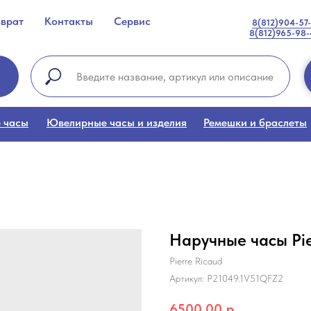
зврат
Контакты
Сервис
8(812)904-57
8(812)965-98
 часы
Ювелирные часы и изделия
Ремешки и браслеты
Наручные часы Pie
Pierre Ricaud
Артикул:
P21049.1V51QFZ2
6500,00
р.