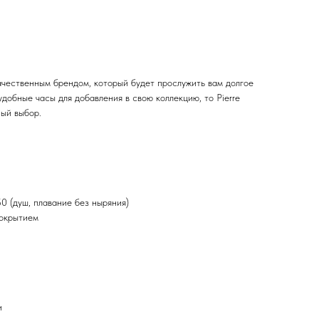
чественным брендом, который будет прослужить вам долгое
удобные часы для добавления в свою коллекцию, то Pierre
ый выбор.
 (душ, плавание без ныряния)
покрытием
и