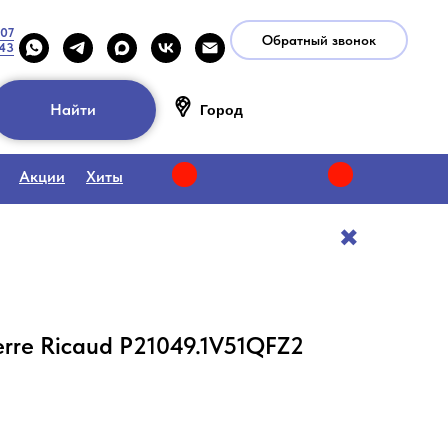
-07
Обратный звонок
-43
Найти
Город
Акции
Хиты
✖️
rre Ricaud P21049.1V51QFZ2