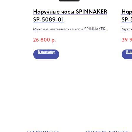
ERLY
Наручные часы SPINNAKER
Нар
SP-5089-01
SP-
Мужские механические часы SPINNAKER
Мужск
P3845X.370
SP-5089-01 с автоподзаводом из коллекции
SP-50
26 800
р.
39 
WRECK
колл
В корзину
В к