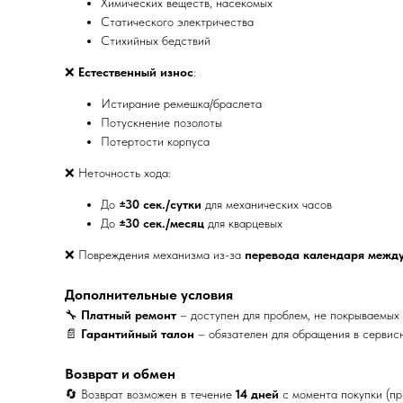
Химических веществ, насекомых
Статического электричества
Стихийных бедствий
❌
Естественный износ
:
Истирание ремешка/браслета
Потускнение позолоты
Потертости корпуса
❌ Неточность хода:
До
±30 сек./сутки
для механических часов
До
±30 сек./месяц
для кварцевых
❌ Повреждения механизма из-за
перевода календаря между
Дополнительные условия
🔧
Платный ремонт
– доступен для проблем, не покрываемых 
📄
Гарантийный талон
– обязателен для обращения в сервис
Возврат и обмен
🔄 Возврат возможен в течение
14 дней
с момента покупки (пр