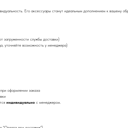
ивидуальность. Его аксессуары станут идеальным дополнением к вашему обра
от загруженности службы доставки)
да, уточняйте возможность у менеджера)
 при оформлении заказа
авки
ется
индивидуально
с менеджером.
я "Оплата при доставке")