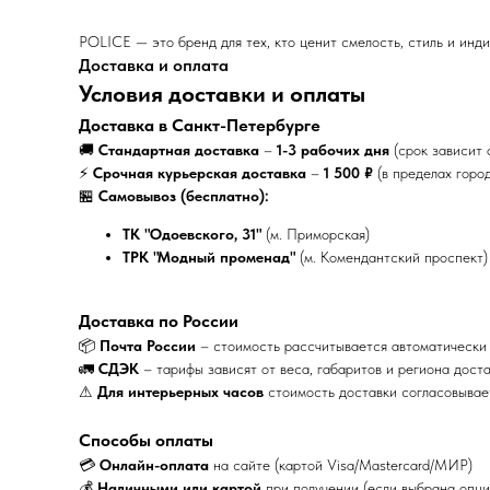
POLICE — это бренд для тех, кто ценит смелость, стиль и инд
Доставка и оплата
Условия доставки и оплаты
Доставка в Санкт-Петербурге
🚚
Стандартная доставка
–
1-3 рабочих дня
(срок зависит 
⚡
Срочная курьерская доставка
–
1 500 ₽
(в пределах горо
🏪
Самовывоз (бесплатно):
ТК "Одоевского, 31"
(м. Приморская)
ТРК "Модный променад"
(м. Комендантский проспект)
Доставка по России
📦
Почта России
– стоимость рассчитывается автоматически
🚛
СДЭК
– тарифы зависят от веса, габаритов и региона дост
⚠
Для интерьерных часов
стоимость доставки согласовыва
Способы оплаты
💳
Онлайн-оплата
на сайте (картой Visa/Mastercard/МИР)
💰
Наличными или картой
при получении (если выбрана опци