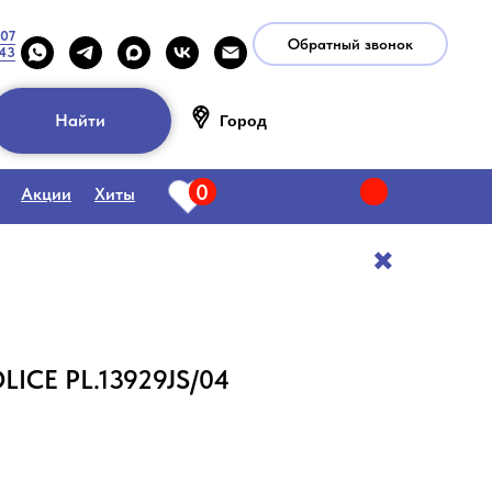
-07
Обратный звонок
-43
Найти
Город
0
Акции
Хиты
✖️
LICE PL.13929JS/04