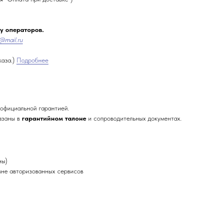
 у операторов.
@mail.ru
каза.)
Подробнее
официальной гарантией.
азаны в
гарантийном талоне
и сопроводительных документах.
ны)
не авторизованных сервисов