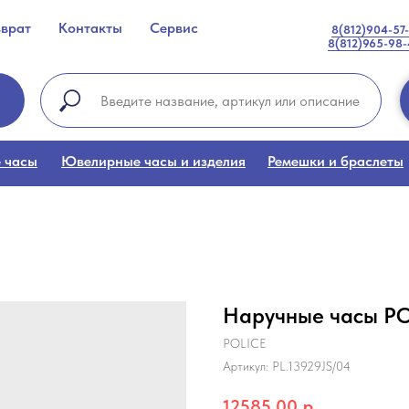
зврат
Контакты
Сервис
8(812)904-57
8(812)965-98
 часы
Ювелирные часы и изделия
Ремешки и браслеты
Наручные часы PO
POLICE
Артикул:
PL.13929JS/04
12585,00
р.