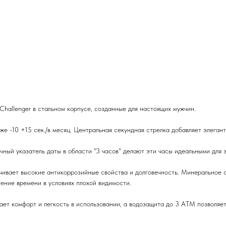
hallenger в стальном корпусе, созданные для настоящих мужчин.
 -10 +15 сек./в месяц. Центральная секундная стрелка добавляет элегант
чный указатель даты в области "3 часов" делают эти часы идеальными для 
чивает высокие антикоррозийные свойства и долговечность. Минеральное с
ение времени в условиях плохой видимости.
т комфорт и легкость в использовании, а водозащита до 3 АТМ позволяет