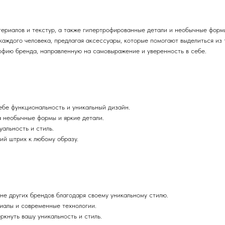
атериалов и текстур, а также гипертрофированные детали и необычные фор
каждого человека, предлагая аксессуары, которые помогают выделиться из 
ософию бренда, направленную на самовыражение и уверенность в себе.
ебе функциональность и уникальный дизайн.
а необычные формы и яркие детали.
уальность и стиль.
ий штрих к любому образу.
не других брендов благодаря своему уникальному стилю.
иалы и современные технологии.
ркнуть вашу уникальность и стиль.