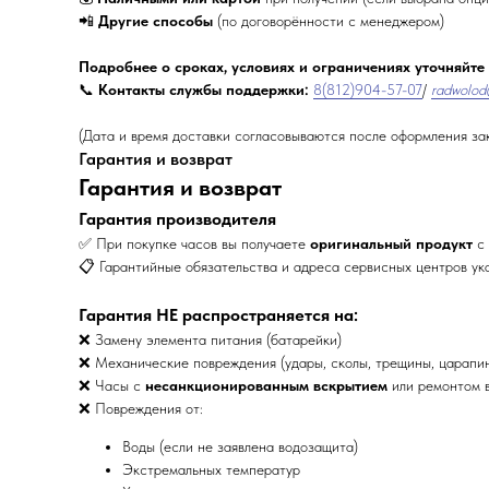
📲
Другие способы
(по договорённости с менеджером)
Подробнее о сроках, условиях и ограничениях уточняйте
📞
Контакты службы поддержки:
8(812)904-57-07
/
radwolod
(Дата и время доставки согласовываются после оформления за
Гарантия и возврат
Гарантия и возврат
Гарантия производителя
✅ При покупке часов вы получаете
оригинальный продукт
с 
📋 Гарантийные обязательства и адреса сервисных центров ук
Гарантия НЕ распространяется на:
❌ Замену элемента питания (батарейки)
❌ Механические повреждения (удары, сколы, трещины, царапи
❌ Часы с
несанкционированным вскрытием
или ремонтом в
❌ Повреждения от:
Воды (если не заявлена водозащита)
Экстремальных температур