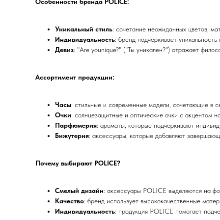
Особенности бренда POLICE:
Уникальный стиль
: сочетание неожиданных цветов, м
Индивидуальность
: бренд подчеркивает уникальность 
Девиз
: "Are younique?" ("Ты уникален?") отражает фил
Ассортимент продукции:
Часы
: стильные и современные модели, сочетающие в с
Очки
: солнцезащитные и оптические очки с акцентом н
Парфюмерия
: ароматы, которые подчеркивают индивид
Бижутерия
: аксессуары, которые добавляют завершающ
Почему выбирают POLICE?
Смелый дизайн
: аксессуары POLICE выделяются на фо
Качество
: бренд использует высококачественные матер
Индивидуальность
: продукция POLICE помогает подче