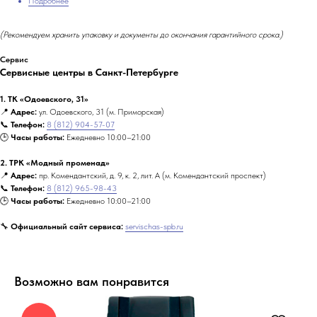
Подробнее
(Рекомендуем хранить упаковку и документы до окончания гарантийного срока.)
Сервис
Сервисные центры в Санкт-Петербурге
1. ТК «Одоевского, 31»
📍
Адрес:
ул. Одоевского, 31 (м. Приморская)
📞
Телефон:
8 (812) 904-57-07
🕒
Часы работы:
Ежедневно 10:00–21:00
2. ТРК «Модный променад»
📍
Адрес:
пр. Комендантский, д. 9, к. 2, лит. А (м. Комендантский проспект)
📞
Телефон:
8 (812) 965-98-43
🕒
Часы работы:
Ежедневно 10:00–21:00
🔧
Официальный сайт сервиса:
servischas-spb.ru
Возможно вам понравится