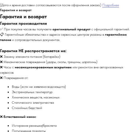
(Дата и время доставки согласовываются после оформления заказа.)
Подробнее
Гарантия и возврат
Гарантия и возврат
Гарантия производителя
✅ При покупке часов вы получаете
оригинальный продукт
с официальной гарантией.
📋 Гарантийные обязательства и адреса сервисных центров указаны в
гарантийном
талоне
и сопроводительных документах.
Гарантия НЕ распространяется на:
❌ Замену элемента питания (батарейки)
❌ Механические повреждения (удары, сколы, трещины, царапины)
❌ Часы с
несанкционированным вскрытием
или ремонтом вне авторизованных
сервисов
❌ Повреждения от:
Воды (если не заявлена водозащита)
Экстремальных температур
Химических веществ, насекомых
Статического электричества
Стихийных бедствий
❌
Естественный износ
:
Истирание ремешка/браслета
Потускнение позолоты