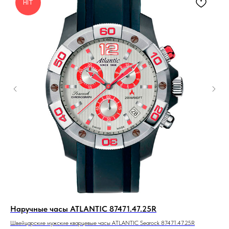
HIT
Наручные часы ATLANTIC 87471.47.25R
На
Швейцарские мужские кварцевые часы ATLANTIC Searock 87471.47.25R
Муж