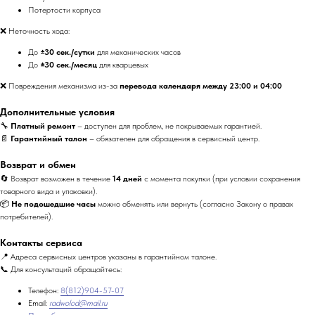
Потертости корпуса
❌ Неточность хода:
До
±30 сек./сутки
для механических часов
До
±30 сек./месяц
для кварцевых
❌ Повреждения механизма из-за
перевода календаря между 23:00 и 04:00
Дополнительные условия
🔧
Платный ремонт
– доступен для проблем, не покрываемых гарантией.
📄
Гарантийный талон
– обязателен для обращения в сервисный центр.
Возврат и обмен
🔄 Возврат возможен в течение
14 дней
с момента покупки (при условии сохранения
товарного вида и упаковки).
📦
Не подошедшие часы
можно обменять или вернуть (согласно Закону о правах
потребителей).
Контакты сервиса
📍 Адреса сервисных центров указаны в гарантийном талоне.
📞 Для консультаций обращайтесь:
Телефон:
8(812)904-57-07
Email:
radwolod@mail.ru