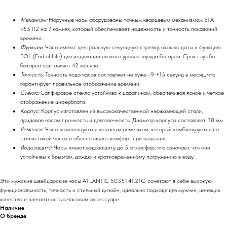
Механизм:
Наручные часы оборудованы точным кварцевым механизмом ETA
955.112 на 7 камнях, который обеспечивает надежность и точность показаний
времени.
Функции:
Часы имеют центральную секундную стрелку, окошко даты и функцию
EOL (End of Life) для индикации низкого уровня заряда батареи. Срок службы
батареи составляет 42 месяца.
Точность:
Точность хода часов составляет не хуже -9 +15 секунд в месяц, что
гарантирует правильное отображение времени.
Стекло:
Сапфировое стекло устойчиво к царапинам, обеспечивая ясное и четкое
отображение циферблата.
Корпус:
Корпус изготовлен из высококачественной нержавеющей стали,
придавая часам прочность и долговечность. Диаметр корпуса составляет 38 мм.
Ремешок:
Часы комплектуются кожаным ремешком, который комбинируется со
стилистикой часов и обеспечивает комфорт при ношении.
Водозащита:
Часы имеют водозащиту до 5 атмосфер, что означает, что они
устойчивы к брызгам, дождю и кратковременному погружению в воду.
Эти мужские швейцарские часы ATLANTIC 50351.41.21G сочетают в себе высокую
функциональность, точность и стильный дизайн, идеально подходя для мужчин, ценящих
качество и элегантность в часовом аксессуаре.
Наличие
О бренде