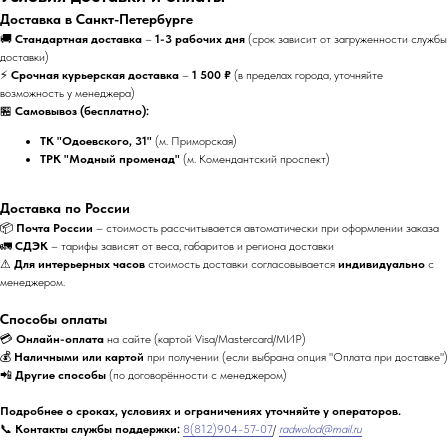
Доставка в Санкт-Петербурге
🚚
Стандартная доставка
–
1-3 рабочих дня
(срок зависит от загруженности службы
доставки)
⚡
Срочная курьерская доставка
–
1 500 ₽
(в пределах города, уточняйте
возможность у менеджера)
🏪
Самовывоз (бесплатно):
ТК "Одоевского, 31"
(м. Приморская)
ТРК "Модный променад"
(м. Комендантский проспект)
Доставка по России
📦
Почта России
– стоимость рассчитывается автоматически при оформлении заказа
🚛
СДЭК
– тарифы зависят от веса, габаритов и региона доставки
⚠
Для интерьерных часов
стоимость доставки согласовывается
индивидуально
с
менеджером.
Способы оплаты
💳
Онлайн-оплата
на сайте (картой Visa/Mastercard/МИР)
💰
Наличными или картой
при получении (если выбрана опция "Оплата при доставке")
📲
Другие способы
(по договорённости с менеджером)
Подробнее о сроках, условиях и ограничениях уточняйте у операторов.
📞
Контакты службы поддержки:
8(812)904-57-07
/
radwolod@mail.ru