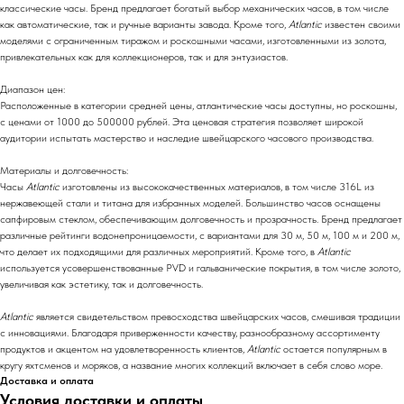
классические часы. Бренд предлагает богатый выбор механических часов, в том числе
как автоматические, так и ручные варианты завода. Кроме того,
Atlantic
известен своими
моделями с ограниченным тиражом и роскошными часами, изготовленными из золота,
привлекательных как для коллекционеров, так и для энтузиастов.
Диапазон цен:
Расположенные в категории средней цены, атлантические часы доступны, но роскошны,
с ценами от 1000 до 500000 рублей. Эта ценовая стратегия позволяет широкой
аудитории испытать мастерство и наследие швейцарского часового производства.
Материалы и долговечность:
Часы
Atlantic
изготовлены из высококачественных материалов, в том числе 316L из
нержавеющей стали и титана для избранных моделей. Большинство часов оснащены
сапфировым стеклом, обеспечивающим долговечность и прозрачность. Бренд предлагает
различные рейтинги водонепроницаемости, с вариантами для 30 м, 50 м, 100 м и 200 м,
что делает их подходящими для различных мероприятий. Кроме того, в
Atlantic
используется усовершенствованные PVD и гальванические покрытия, в том числе золото,
увеличивая как эстетику, так и долговечность.
Atlantic
является свидетельством превосходства швейцарских часов, смешивая традиции
с инновациями. Благодаря приверженности качеству, разнообразному ассортименту
продуктов и акцентом на удовлетворенность клиентов,
Atlantic
остается популярным в
кругу яхтсменов и моряков, а название многих коллекций включает в себя слово море.
Доставка и оплата
Условия доставки и оплаты