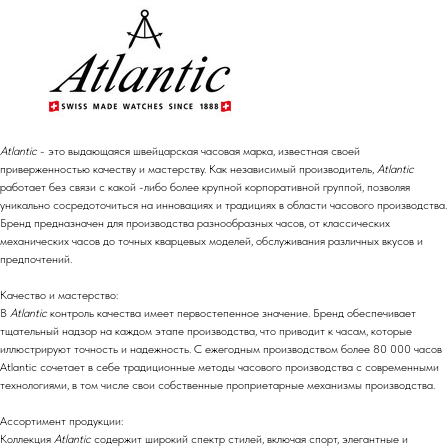
Atlantic
- это выдающаяся швейцарская часовая марка, известная своей
приверженностью качеству и мастерству. Как независимый производитель,
Atlantic
работает без связи с какой -либо более крупной корпоративной группой, позволяя
уникально сосредоточиться на инновациях и традициях в области часового производства.
Бренд предназначен для производства разнообразных часов, от классических
механических часов до точных кварцевых моделей, обслуживания различных вкусов и
предпочтений.
Качество и мастерство:
В
Atlantic
контроль качества имеет первостепенное значение. Бренд обеспечивает
тщательный надзор на каждом этапе производства, что приводит к часам, которые
иллюстрируют точность и надежность. С ежегодным производством более 80 000 часов
Atlantic сочетает в себе традиционные методы часового производства с современными
технологиями, в том числе свои собственные проприетарные механизмы производства.
Ассортимент продукции:
Коллекция
Atlantic
содержит широкий спектр стилей, включая спорт, элегантные и