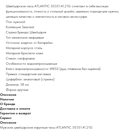
Швейцарские часы ATLANTIC 50351.41.21G сочетают в себе высокую
функциональность, точность и стильный дизайн, идеально подходя для мужчин,
ценящих качество и элегантность в часовом аксессуаре
Пол: мужской
Коллекция: Seacrest
Страна Бренда: Швейцария
Тип механизма: кварцевые
Источник энергии: от батарейки
Материал корпуса: сталь
Материал браслета: кожа
Стекло: сапфировое
Особенности: водонепроницаемые
Класс водонепроницаемости: WR50 (душ, плавание без ныряния)
Пряжка: стандартная застежка
Циферблат: аналоговый (стрелки)
Диаметр: 38 мм
Форма: круглые
Описание
Наличие
О бренде
Доставка и оплата
Гарантия и возврат
Сервис
Описание
Мужские швейцарские наручные часы ATLANTIC 50351.41.21G