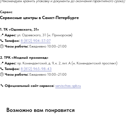
(Рекомендуем хранить упаковку и документы до окончания гарантийного срока.)
Сервис
Сервисные центры в Санкт-Петербурге
1. ТК «Одоевского, 31»
📍
Адрес:
ул. Одоевского, 31 (м. Приморская)
📞
Телефон:
8 (812) 904-57-07
🕒
Часы работы:
Ежедневно 10:00–21:00
2. ТРК «Модный променад»
📍
Адрес:
пр. Комендантский, д. 9, к. 2, лит. А (м. Комендантский проспект)
📞
Телефон:
8 (812) 965-98-43
🕒
Часы работы:
Ежедневно 10:00–21:00
🔧
Официальный сайт сервиса:
servischas-spb.ru
Возможно вам понравится