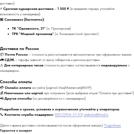
доставки)
⚡
Срочная курьерская доставка
–
1 500 ₽
(в пределах города, уточняйте
возможность у менеджера)
🏪
Самовывоз (бесплатно):
ТК "Одоевского, 31"
(м. Приморская)
ТРК "Модный променад"
(м. Комендантский проспект)
Доставка по России
📦
Почта России
– стоимость рассчитывается автоматически при оформлении заказа
🚛
СДЭК
– тарифы зависят от веса, габаритов и региона доставки
⚠
Для интерьерных часов
стоимость доставки согласовывается
индивидуально
с
менеджером.
Способы оплаты
💳
Онлайн-оплата
на сайте (картой Visa/Mastercard/МИР)
💰
Наличными или картой
при получении (если выбрана опция "Оплата при доставке")
📲
Другие способы
(по договорённости с менеджером)
Подробнее о сроках, условиях и ограничениях уточняйте у операторов.
📞
Контакты службы поддержки:
8(812)904-57-07
/
radwolod@mail.ru
(Дата и время доставки согласовываются после оформления заказа.)
Подробнее
Гарантия и возврат