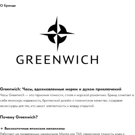
О бренде
Greenwich: Часы, вдохновленные морем и духом приключений
Часы Greenwich — это гармония точности, стиля и морской романтики. Бренд сочетает в
себе японскую надежность, британский дизайн и гонконгское качество, создавая
аксессуары для тех, кто ценит элегантность и жажду открытий.
Почему Greenwich?
🔹
Высокоточные японские механизмы
Работают на проверенных механизмах Miyota или TMI, гарантируя точность хода и