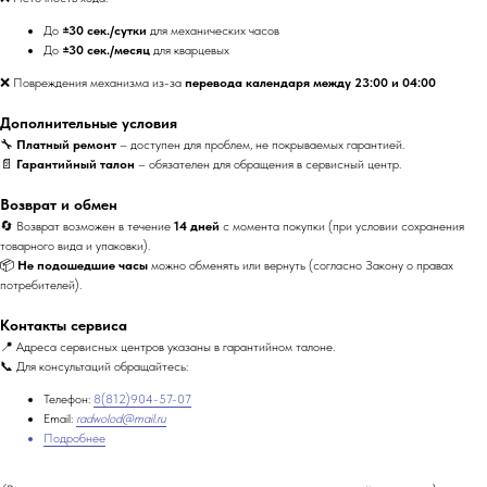
До
±30 сек./сутки
для механических часов
До
±30 сек./месяц
для кварцевых
❌ Повреждения механизма из-за
перевода календаря между 23:00 и 04:00
Дополнительные условия
🔧
Платный ремонт
– доступен для проблем, не покрываемых гарантией.
📄
Гарантийный талон
– обязателен для обращения в сервисный центр.
Возврат и обмен
🔄 Возврат возможен в течение
14 дней
с момента покупки (при условии сохранения
товарного вида и упаковки).
📦
Не подошедшие часы
можно обменять или вернуть (согласно Закону о правах
потребителей).
Контакты сервиса
📍 Адреса сервисных центров указаны в гарантийном талоне.
📞 Для консультаций обращайтесь:
Телефон:
8(812)904-57-07
Email:
radwolod@mail.ru
Подробнее