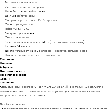
Тип механизма: кварцевые
Источник энергии: от батарейки
Циферблат: аналоговый (стрелки)
Цвет циферблата: чёрный
Материал корпуса: сталь с PVD покрытием
Форма: прямоугольные
Габариты: 33х40 мм
Материал браслета: кожа
Стекло: минеральное
Класс водонепроницаемости: WR50 (душ, плавание без ныряния)
Гарантия: 24 месяца
Дополнительные функции: 24-х часовой индикатор, дата, хронограф
Подсветка: люминесцентные стрелки и метки
Описание
Наличие
О бренде
Доставка и оплата
Гарантия и возврат
Сервис
Описание
Кварцевые часы-хронограф GREENWICH GW 553.41.11 из коллекции Galeon Chrono
являются стильным и функциональным аксессуаром, предназначенным для мужчин,
которые ценят точность и элегантность.
Дизайн и материалы:
- Корпус часов выполнен из прочной нержавеющей стали с PVD-покрытием из розового