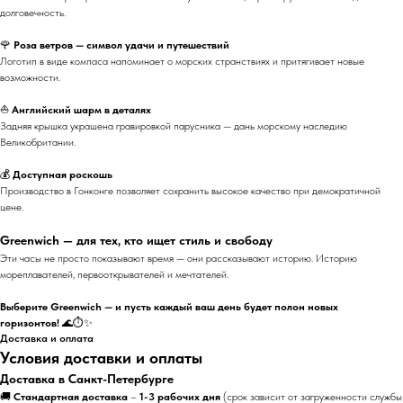
долговечность.
🌹
Роза ветров — символ удачи и путешествий
Логотип в виде компаса напоминает о морских странствиях и притягивает новые
возможности.
⛵
Английский шарм в деталях
Задняя крышка украшена гравировкой парусника — дань морскому наследию
Великобритании.
💰
Доступная роскошь
Производство в Гонконге позволяет сохранить высокое качество при демократичной
цене.
Greenwich — для тех, кто ищет стиль и свободу
Эти часы не просто показывают время — они рассказывают историю. Историю
мореплавателей, первооткрывателей и мечтателей.
Выберите Greenwich — и пусть каждый ваш день будет полон новых
горизонтов!
🌊⏱️✨
Доставка и оплата
Условия доставки и оплаты
Доставка в Санкт-Петербурге
🚚
Стандартная доставка
–
1-3 рабочих дня
(срок зависит от загруженности службы