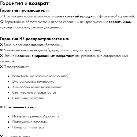
Гарантия и возврат
Гарантия производителя
✅ При покупке часов вы получаете
оригинальный продукт
с официальной гарантией.
📋 Гарантийные обязательства и адреса сервисных центров указаны в
гарантийном
талоне
и сопроводительных документах.
Гарантия НЕ распространяется на:
❌ Замену элемента питания (батарейки)
❌ Механические повреждения (удары, сколы, трещины, царапины)
❌ Часы с
несанкционированным вскрытием
или ремонтом вне авторизованных
сервисов
❌ Повреждения от:
Воды (если не заявлена водозащита)
Экстремальных температур
Химических веществ, насекомых
Статического электричества
Стихийных бедствий
❌
Естественный износ
:
Истирание ремешка/браслета
Потускнение позолоты
Потертости корпуса
❌ Неточность хода: