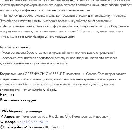
золота крупного размера, имеющего форму четкого прямоугольника. Этот дизайн придает
часам особую эффектность и привлекательность на запястье.
- На черном циферблате четко видны центральные стрелки для часов, минут и секунд.
Это обеспечивает точность измерения времени и удобство в использовании.
- Индикация времени в 24-часовом формате, счетчик минут, секунд и дата. Встроенное
контрастное окошко даты расположено на позиции 4-5 часов, что делает его легко
читаемым и позволяет быстро узнать текущую дату.
Браслет и застежка:
- Часы оснащены браслетом из натуральной кожи черного цвета с прошивкой.
- Застежка стандартная предотвращает случайное падение часов, что является
дополнительным мероприятием для их защиты.
Кварцевые часы GREENWICH GW 553.41.11 из коллекции Galeon Chrono предлагают
современный и изысканный дизайн, точность измерения времени и комфортность
использования. Они станут превосходным аксессуаром для мужчин, добавляя
элегантности и стиля к любому образу.
Наличие
В наличии сегодня
ТРК «Модный променад»
📍
Адрес:
пр. Комендантский, д. 9, к. 2, лит. А (м. Комендантский проспект)
📞
Телефон:
8 (812) 965-98-43
🕒
Часы работы:
Ежедневно 10:00–21:00