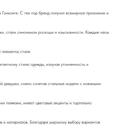
в Гонконге. С тех пор бренд получил всемирное признание и
ики, стали синонимом роскоши и изысканности. Каждые часы
и элементы стиля.
егантному стилю одежды, излучая утонченность и
ой девушки, смело сочетая стальные модели с кожаными
ими пляжами, имеют цветовые акценты и тщательно
в и материалов. Благодаря широкому выбору вариантов