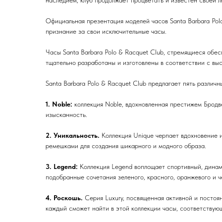
Официальная презентация моделей часов Santa Barbara Polo
признание за свои исключительные часы.
Часы Santa Barbara Polo & Racquet Club, стремящиеся обе
тщательно разработаны и изготовлены в соответствии с вы
Santa Barbara Polo & Racquet Club предлагает пять различ
1. Noble:
коллекция Noble, вдохновленная престижем Бродве
изысканность.
2. Уникальность.
Коллекция Unique черпает вдохновение 
ремешками для создания шикарного и модного образа.
3. Legend:
Коллекция Legend воплощает спортивный, динам
подобранные сочетания зеленого, красного, оранжевого и ч
4. Роскошь.
Серия Luxury, посвященная активной и постоя
каждый сможет найти в этой коллекции часы, соответствую