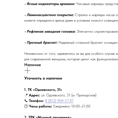
- Ясные индикаторы времени:
Часовые маркеры представл
- Люминесцентное покрытие:
Стрелки и маркеры часов ос
можете определить время даже в условиях низкого освещен
- Рифленая заводная головка:
Элегантно спроектированн
- Прочный браслет:
Надежный стальной браслет оснащен 
Независимо от того, одеваетесь ли вы для особого случая
для современной женщины, которая ценит как функционально
Наличие
Уточнить о наличии
1. ТК «Одоевского, 31»
📍
Адрес:
ул. Одоевского, 31 (м. Приморская)
📞
Телефон:
8 (812) 904-57-07
🕒
Часы работы:
Ежедневно 10:00–21:00
2. ТРК «Модный променад»