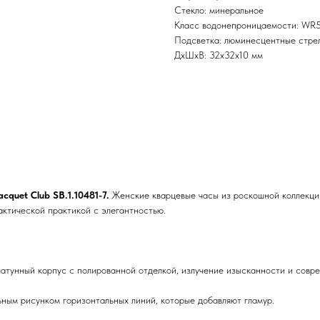
Стекло: минеральное
Класс водонепроницаемости: WR50
Подсветка: люминесцентные стрел
ДxШxВ: 32x32x10 мм
cquet Club SB.1.10481-7.
Женские кварцевые часы из роскошной коллекц
актической практикой с элегантностью.
атунный корпус с полированной отделкой, излучение изысканности и совр
ным рисунком горизонтальных линий, которые добавляют гламур.