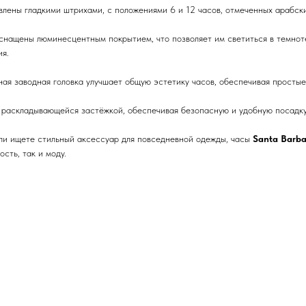
ены гладкими штрихами, с положениями 6 и 12 часов, отмеченных арабски
нащены люминесцентным покрытием, что позволяет им светиться в темноте 
ия.
ая заводная головка улучшает общую эстетику часов, обеспечивая простые
раскладывающейся застёжкой, обеспечивая безопасную и удобную посадку
 или ищете стильный аксессуар для повседневной одежды, часы
Santa Barba
сть, так и моду.