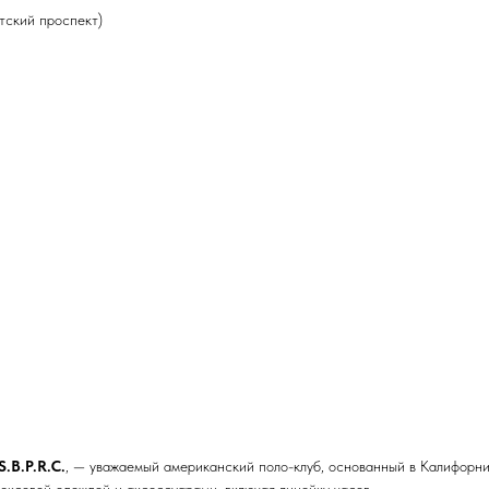
нтский проспект)
S.B.P.R.C.
, — уважаемый американский поло-клуб, основанный в Калифорни
юксовой одеждой и аксессуарами, включая линейку часов.