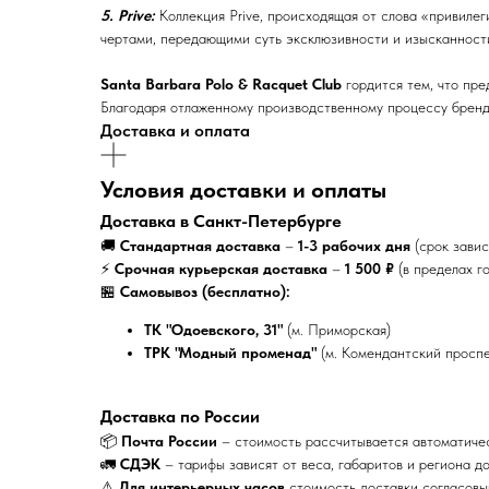
5. Prive:
Коллекция Prive, происходящая от слова «привиле
чертами, передающими суть эксклюзивности и изысканност
Santa Barbara Polo & Racquet Club
гордится тем, что пре
Благодаря отлаженному производственному процессу бренд
Доставка и оплата
Условия доставки и оплаты
Доставка в Санкт-Петербурге
🚚
Стандартная доставка
–
1-3 рабочих дня
(срок завис
⚡
Срочная курьерская доставка
–
1 500 ₽
(в пределах г
🏪
Самовывоз (бесплатно):
ТК "Одоевского, 31"
(м. Приморская)
ТРК "Модный променад"
(м. Комендантский проспе
Доставка по России
📦
Почта России
– стоимость рассчитывается автоматиче
🚛
СДЭК
– тарифы зависят от веса, габаритов и региона д
⚠
Для интерьерных часов
стоимость доставки согласов