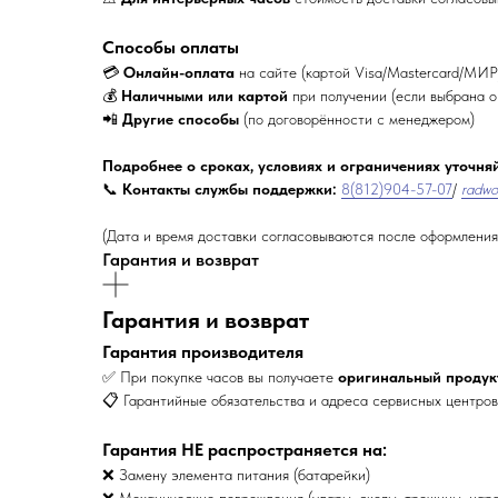
Способы оплаты
💳
Онлайн-оплата
на сайте (картой Visa/Mastercard/МИР
💰
Наличными или картой
при получении (если выбрана о
📲
Другие способы
(по договорённости с менеджером)
Подробнее о сроках, условиях и ограничениях уточняй
📞
Контакты службы поддержки:
8(812)904-57-07
/
radwo
(Дата и время доставки согласовываются после оформления
Гарантия и возврат
Гарантия и возврат
Гарантия производителя
✅ При покупке часов вы получаете
оригинальный продук
📋 Гарантийные обязательства и адреса сервисных центро
Гарантия НЕ распространяется на:
❌ Замену элемента питания (батарейки)
❌ Механические повреждения (удары, сколы, трещины, цар