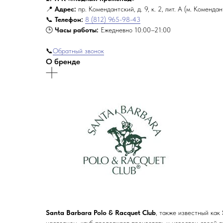
📍
Адрес:
пр. Комендантский, д. 9, к. 2, лит. А (м. Коменда
📞
Телефон:
8 (812) 965-98-43
🕒
Часы работы:
Ежедневно 10:00–21:00
📞
Обратный звонок
О бренде
Santa Barbara Polo & Racquet Club
, также известный как
наследием, клуб продолжает процветать и известен своей л