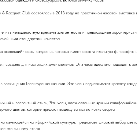
 & Racquet Club состоялась в 2013 году на престижной часовой выставке 
спечить неподвластную времени элегантность и превосходные характерист
сочайшими стандартами качества.
ных коллекций часов, каждая из которых имеет свою уникальную философию 
я, создана для настоящих джентльменов. Эти часы идеально подходят к эл
из восхищения Голливуда женщинами. Эти часы подчеркивают красоту кажд
ичный и элегантный стиль. Эти часы, вдохновленные яркими калифорнийск
ерного цветов, которые придают вашему запястью нотку азарта.
нно меняющейся калифорнийской культуре, предлагает широкий выбор цвето
щие его личному стилю.