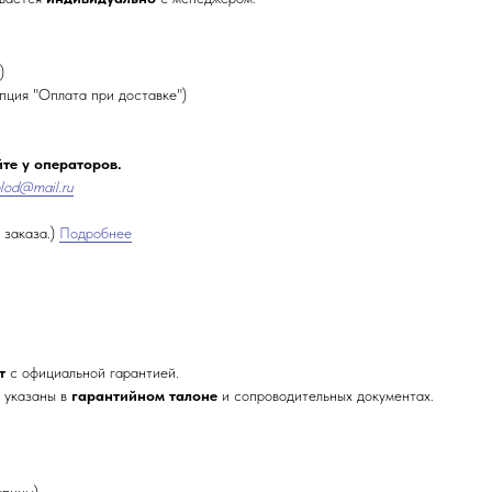
)
пция "Оплата при доставке")
те у операторов.
lod@mail.ru
 заказа.)
Подробнее
т
с официальной гарантией.
в указаны в
гарантийном талоне
и сопроводительных документах.
апины)