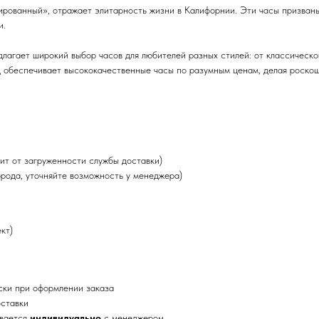
гированный», отражает элитарность жизни в Калифорнии. Эти часы призван
и.
длагает широкий выбор часов для любителей разных стилей: от классическ
 обеспечивает высококачественные часы по разумным ценам, делая роскошь
ит от загруженности службы доставки)
орода, уточняйте возможность у менеджера)
кт)
ски при оформлении заказа
оставки
ывается
индивидуально
с менеджером.