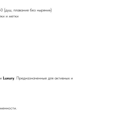
 (душ, плавание без ныряния)
ки и метки
ии
Luxury
. Предназначенные для активных и
еменности.