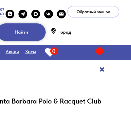
-07
Обратный звонок
-43
Найти
Город
0
Акции
Хиты
✖️
ta Barbara Polo & Racquet Club