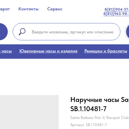
зврат
Контакты
Сервис
8(812)904-57
8(812)965-98
 часы
Ювелирные часы и изделия
Ремешки и браслеты
Наручные часы San
SB.1.10481-7
Santa Barbara Polo & Racquet Club
Артикул:
SB.1.10481-7