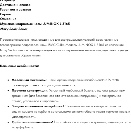
Доставка и оплата
Гарантия и возврат
Сервис
Описание
Мужские кварцевые часы LUMINOX L 3165
Navy Seals Series
Профессиональные часы, созданные для экстремальных условий, вдохновленные
легендарными подразделениями ВМС США. Модель LUMINOX L 3165 из коллекции
Navy Seals сочетает военную надежность и современные технологии, идеально подходя
для активного образа жизни.
Ключевые особенности:
Надежный механизм:
Швейцарский кварцевый калибр Ronda 515 HH6
гарантирует точность хода и долговечность.
Прочная конструкция:
Усиленный карбоновый безель с однонаправленным
вращением (для безопасного отсчета времени погружений) и минеральное
стекло, устойчивое к царапинам.
Защита от внешних воздействий:
Завинчивающаяся заводная головка и
задняя крышка из карбона со стальными винтами обеспечивают герметичность и
ударопрочность.
Удобство использования:
12- и 24-часовой форматы времени, индикация даты
на циферблате.