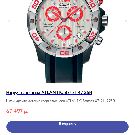
Наручные часы ATLANTIC 87471.47.25R
На
Швейцарские мужские кварцевые часы ATLANTIC Searock 87471.47.25R
Жен
67 497
р.
5 
В корзину