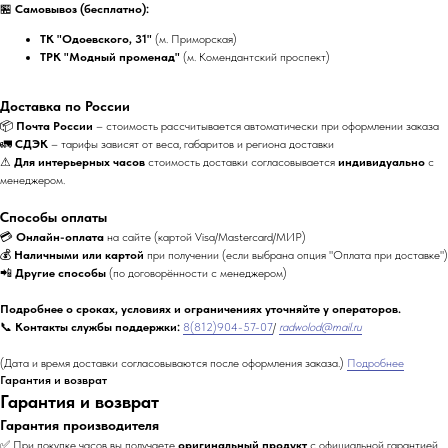
🏪
Самовывоз (бесплатно):
ТК "Одоевского, 31"
(м. Приморская)
ТРК "Модный променад"
(м. Комендантский проспект)
Доставка по России
📦
Почта России
– стоимость рассчитывается автоматически при оформлении заказа
🚛
СДЭК
– тарифы зависят от веса, габаритов и региона доставки
⚠
Для интерьерных часов
стоимость доставки согласовывается
индивидуально
с
менеджером.
Способы оплаты
💳
Онлайн-оплата
на сайте (картой Visa/Mastercard/МИР)
💰
Наличными или картой
при получении (если выбрана опция "Оплата при доставке")
📲
Другие способы
(по договорённости с менеджером)
Подробнее о сроках, условиях и ограничениях уточняйте у операторов.
📞
Контакты службы поддержки:
8(812)904-57-07
/
radwolod@mail.ru
(Дата и время доставки согласовываются после оформления заказа.)
Подробнее
Гарантия и возврат
Гарантия и возврат
Гарантия производителя
✅ При покупке часов вы получаете
оригинальный продукт
с официальной гарантией.