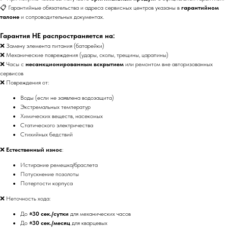
📋 Гарантийные обязательства и адреса сервисных центров указаны в
гарантийном
талоне
и сопроводительных документах.
Гарантия НЕ распространяется на:
❌ Замену элемента питания (батарейки)
❌ Механические повреждения (удары, сколы, трещины, царапины)
❌ Часы с
несанкционированным вскрытием
или ремонтом вне авторизованных
сервисов
❌ Повреждения от:
Воды (если не заявлена водозащита)
Экстремальных температур
Химических веществ, насекомых
Статического электричества
Стихийных бедствий
❌
Естественный износ
:
Истирание ремешка/браслета
Потускнение позолоты
Потертости корпуса
❌ Неточность хода:
До
±30 сек./сутки
для механических часов
До
±30 сек./месяц
для кварцевых