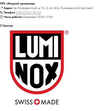
ТРК «Модный променад»
📍
Адрес:
пр. Комендантский, д. 9, к. 2, лит. А (м. Комендантский проспект)
📞
Телефон:
8 (812) 965-98-43
🕒
Часы работы:
Ежедневно 10:00–21:00
О бренде