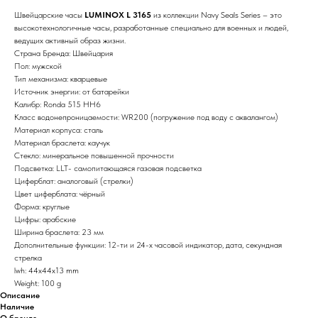
Швейцарские часы
LUMINOX L 3165
из коллекции Navy Seals Series – это
высокотехнологичные часы, разработанные специально для военных и людей,
ведущих активный образ жизни.
Страна Бренда: Швейцария
Пол: мужской
Тип механизма: кварцевые
Источник энергии: от батарейки
Калибр: Ronda 515 HH6
Класс водонепроницаемости: WR200 (погружение под воду с аквалангом)
Материал корпуса: сталь
Материал браслета: каучук
Стекло: минеральное повышенной прочности
Подсветка: LLT- самопитающаяся газовая подсветка
Циферблат: аналоговый (стрелки)
Цвет циферблата: чёрный
Форма: круглые
Цифры: арабские
Ширина браслета: 23 мм
Дополнительные функции: 12-ти и 24-х часовой индикатор, дата, секундная
стрелка
lwh: 44x44x13 mm
Weight: 100 g
Описание
Наличие
О бренде