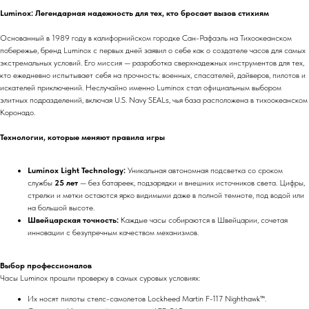
Luminox: Легендарная надежность для тех, кто бросает вызов стихиям
Основанный в 1989 году в калифорнийском городке Сан-Рафаэль на Тихоокеанском
побережье, бренд Luminox с первых дней заявил о себе как о создателе часов для самых
экстремальных условий. Его миссия — разработка сверхнадежных инструментов для тех,
кто ежедневно испытывает себя на прочность: военных, спасателей, дайверов, пилотов и
искателей приключений. Неслучайно именно Luminox стал официальным выбором
элитных подразделений, включая U.S. Navy SEALs, чья база расположена в тихоокеанском
Коронадо.
Технологии, которые меняют правила игры
Luminox Light Technology:
Уникальная автономная подсветка со сроком
службы
25 лет
— без батареек, подзарядки и внешних источников света. Цифры,
стрелки и метки остаются ярко видимыми даже в полной темноте, под водой или
на большой высоте.
Швейцарская точность:
Каждые часы собираются в Швейцарии, сочетая
инновации с безупречным качеством механизмов.
Выбор профессионалов
Часы Luminox прошли проверку в самых суровых условиях:
Их носят пилоты стелс-самолетов Lockheed Martin F-117 Nighthawk™.