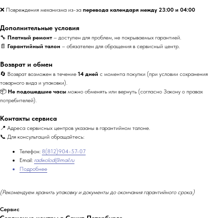
❌ Повреждения механизма из-за
перевода календаря между 23:00 и 04:00
Дополнительные условия
🔧
Платный ремонт
– доступен для проблем, не покрываемых гарантией.
📄
Гарантийный талон
– обязателен для обращения в сервисный центр.
Возврат и обмен
🔄 Возврат возможен в течение
14 дней
с момента покупки (при условии сохранения
товарного вида и упаковки).
📦
Не подошедшие часы
можно обменять или вернуть (согласно Закону о правах
потребителей).
Контакты сервиса
📍 Адреса сервисных центров указаны в гарантийном талоне.
📞 Для консультаций обращайтесь:
Телефон:
8(812)904-57-07
Email:
radwolod@mail.ru
Подробнее
(Рекомендуем хранить упаковку и документы до окончания гарантийного срока.)
Сервис
Сервисные центры в Санкт-Петербурге