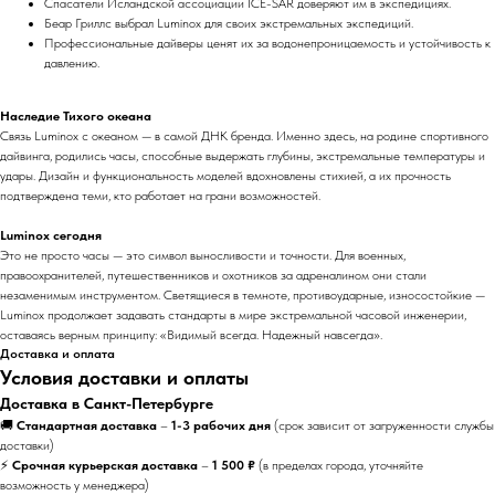
Спасатели Исландской ассоциации ICE-SAR доверяют им в экспедициях.
Беар Гриллс выбрал Luminox для своих экстремальных экспедиций.
Профессиональные дайверы ценят их за водонепроницаемость и устойчивость к
давлению.
Наследие Тихого океана
Связь Luminox с океаном — в самой ДНК бренда. Именно здесь, на родине спортивного
дайвинга, родились часы, способные выдержать глубины, экстремальные температуры и
удары. Дизайн и функциональность моделей вдохновлены стихией, а их прочность
подтверждена теми, кто работает на грани возможностей.
Luminox сегодня
Это не просто часы — это символ выносливости и точности. Для военных,
правоохранителей, путешественников и охотников за адреналином они стали
незаменимым инструментом. Светящиеся в темноте, противоударные, износостойкие —
Luminox продолжает задавать стандарты в мире экстремальной часовой инженерии,
оставаясь верным принципу: «Видимый всегда. Надежный навсегда».
Доставка и оплата
Условия доставки и оплаты
Доставка в Санкт-Петербурге
🚚
Стандартная доставка
–
1-3 рабочих дня
(срок зависит от загруженности службы
доставки)
⚡
Срочная курьерская доставка
–
1 500 ₽
(в пределах города, уточняйте
возможность у менеджера)