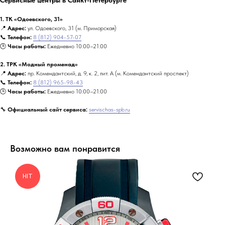
1. ТК «Одоевского, 31»
📍
Адрес:
ул. Одоевского, 31 (м. Приморская)
📞
Телефон:
8 (812) 904-57-07
🕒
Часы работы:
Ежедневно 10:00–21:00
2. ТРК «Модный променад»
📍
Адрес:
пр. Комендантский, д. 9, к. 2, лит. А (м. Комендантский проспект)
📞
Телефон:
8 (812) 965-98-43
🕒
Часы работы:
Ежедневно 10:00–21:00
🔧
Официальный сайт сервиса:
servischas-spb.ru
Возможно вам понравится
HIT