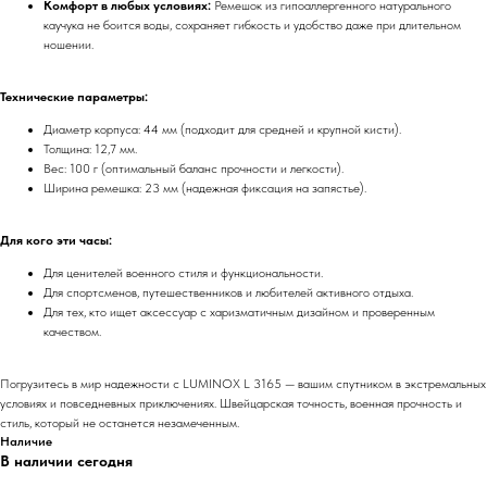
Комфорт в любых условиях:
Ремешок из гипоаллергенного натурального
каучука не боится воды, сохраняет гибкость и удобство даже при длительном
ношении.
Технические параметры:
Диаметр корпуса: 44 мм (подходит для средней и крупной кисти).
Толщина: 12,7 мм.
Вес: 100 г (оптимальный баланс прочности и легкости).
Ширина ремешка: 23 мм (надежная фиксация на запястье).
Для кого эти часы:
Для ценителей военного стиля и функциональности.
Для спортсменов, путешественников и любителей активного отдыха.
Для тех, кто ищет аксессуар с харизматичным дизайном и проверенным
качеством.
Погрузитесь в мир надежности с LUMINOX L 3165 — вашим спутником в экстремальных
условиях и повседневных приключениях. Швейцарская точность, военная прочность и
стиль, который не останется незамеченным.
Наличие
В наличии сегодня