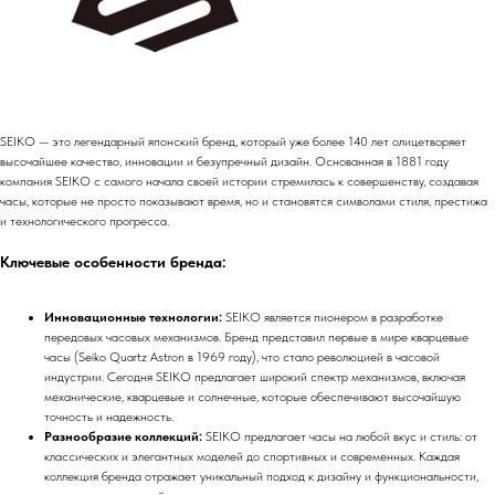
SEIKO — это легендарный японский бренд, который уже более 140 лет олицетворяет
высочайшее качество, инновации и безупречный дизайн. Основанная в 1881 году
компания SEIKO с самого начала своей истории стремилась к совершенству, создавая
часы, которые не просто показывают время, но и становятся символами стиля, престижа
и технологического прогресса.
Ключевые особенности бренда:
Инновационные технологии:
SEIKO является пионером в разработке
передовых часовых механизмов. Бренд представил первые в мире кварцевые
часы (Seiko Quartz Astron в 1969 году), что стало революцией в часовой
индустрии. Сегодня SEIKO предлагает широкий спектр механизмов, включая
механические, кварцевые и солнечные, которые обеспечивают высочайшую
точность и надежность.
Разнообразие коллекций:
SEIKO предлагает часы на любой вкус и стиль: от
классических и элегантных моделей до спортивных и современных. Каждая
коллекция бренда отражает уникальный подход к дизайну и функциональности,