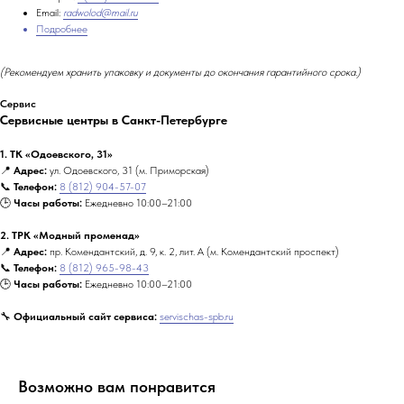
Email:
radwolod@mail.ru
Подробнее
(Рекомендуем хранить упаковку и документы до окончания гарантийного срока.)
Сервис
Сервисные центры в Санкт-Петербурге
1. ТК «Одоевского, 31»
📍
Адрес:
ул. Одоевского, 31 (м. Приморская)
📞
Телефон:
8 (812) 904-57-07
🕒
Часы работы:
Ежедневно 10:00–21:00
2. ТРК «Модный променад»
📍
Адрес:
пр. Комендантский, д. 9, к. 2, лит. А (м. Комендантский проспект)
📞
Телефон:
8 (812) 965-98-43
🕒
Часы работы:
Ежедневно 10:00–21:00
🔧
Официальный сайт сервиса:
servischas-spb.ru
Возможно вам понравится