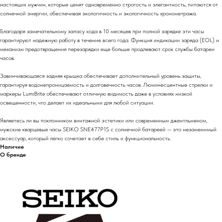
настоящих мужчин, которые ценят одновременно строгость и элегантность, питаются от
солнечной энергии, обеспечивая экологичность и экологичность хронометража.
Благодаря замечательному запасу хода в 10 месяцев при полной зарядке эти часы
гарантируют надежную работу в течение всего года. Функция индикации заряда (EOL) и
механизм предотвращения перезарядки еще больше продлевают срок службы батареи
часов.
Завинчивающаяся задняя крышка обеспечивает дополнительный уровень защиты,
гарантируя водонепроницаемость и долговечность часов. Люминесцентные стрелки и
маркеры LumiBrite обеспечивают отличную видимость даже в условиях низкой
освещенности, что делает их идеальными для любой ситуации.
Являетесь ли вы поклонником винтажной эстетики или современным джентльменом,
мужские кварцевые часы SEIKO SNE477P1S с солнечной батареей — это незаменимый
аксессуар, который легко сочетает в себе стиль и функциональность.
Наличие
О бренде