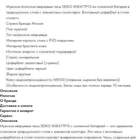
Мужские японские кварцевые часы SEIKO SNE477P1S на солнечной батарее в
традиционном стиле с элементами «милитари». Винтажный циферблат в стиле
«пилот».
Страна Бренда: Япония
Пол: мужской
Тип механизма: кварцевые
Материал корпуса: сталь с PVD покрытием
Материал браслета: кожа
Источник энергии: с солнечной подзарядкой
Стекло: минеральное
Циферблат: аналоговый (стрелки)
Цвет циферблата: черный
Форма: круглые
Класс водонепроницаемости: WR100 (плавание, ныряние без акваланга)
Особенности: водонепроницаемые, Запас хода при полном заряде: 10 месяцев.
Описание
Наличие
О бренде
Доставка и оплата
Гарантия и возврат
Сервис
Описание
Мужские кварцевые часы SEIKO SNE477P1S с солнечной батареей — это идеальное
сочетание традиционного стиля и элементов милитари. Эти часы с винтажным
циферблатом в стиле пилота излучают вневременное очарование. Часы, созданные для