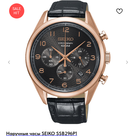
SALE
HIT
Наручные часы SEIKO SSB296P1
На