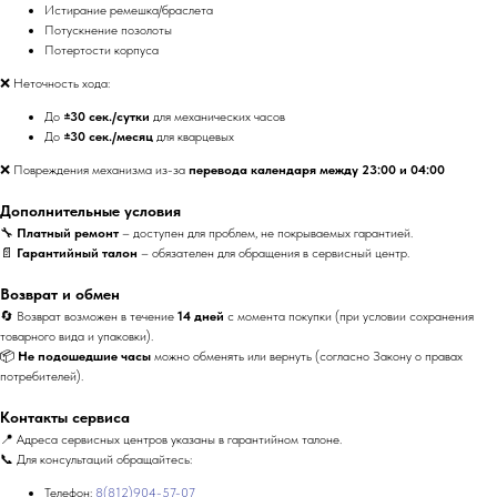
Истирание ремешка/браслета
Потускнение позолоты
Потертости корпуса
❌ Неточность хода:
До
±30 сек./сутки
для механических часов
До
±30 сек./месяц
для кварцевых
❌ Повреждения механизма из-за
перевода календаря между 23:00 и 04:00
Дополнительные условия
🔧
Платный ремонт
– доступен для проблем, не покрываемых гарантией.
📄
Гарантийный талон
– обязателен для обращения в сервисный центр.
Возврат и обмен
🔄 Возврат возможен в течение
14 дней
с момента покупки (при условии сохранения
товарного вида и упаковки).
📦
Не подошедшие часы
можно обменять или вернуть (согласно Закону о правах
потребителей).
Контакты сервиса
📍 Адреса сервисных центров указаны в гарантийном талоне.
📞 Для консультаций обращайтесь:
Телефон:
8(812)904-57-07