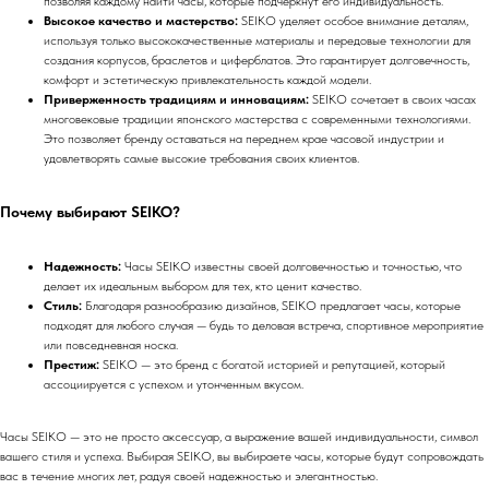
позволяя каждому найти часы, которые подчеркнут его индивидуальность.
Высокое качество и мастерство:
SEIKO уделяет особое внимание деталям,
используя только высококачественные материалы и передовые технологии для
создания корпусов, браслетов и циферблатов. Это гарантирует долговечность,
комфорт и эстетическую привлекательность каждой модели.
Приверженность традициям и инновациям:
SEIKO сочетает в своих часах
многовековые традиции японского мастерства с современными технологиями.
Это позволяет бренду оставаться на переднем крае часовой индустрии и
удовлетворять самые высокие требования своих клиентов.
Почему выбирают SEIKO?
Надежность:
Часы SEIKO известны своей долговечностью и точностью, что
делает их идеальным выбором для тех, кто ценит качество.
Стиль:
Благодаря разнообразию дизайнов, SEIKO предлагает часы, которые
подходят для любого случая — будь то деловая встреча, спортивное мероприятие
или повседневная носка.
Престиж:
SEIKO — это бренд с богатой историей и репутацией, который
ассоциируется с успехом и утонченным вкусом.
Часы SEIKO — это не просто аксессуар, а выражение вашей индивидуальности, символ
вашего стиля и успеха. Выбирая SEIKO, вы выбираете часы, которые будут сопровождать
вас в течение многих лет, радуя своей надежностью и элегантностью.