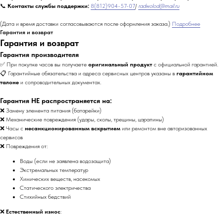
📞
Контакты службы поддержки:
8(812)904-57-07
/
radwolod@mail.ru
(Дата и время доставки согласовываются после оформления заказа.)
Подробнее
Гарантия и возврат
Гарантия и возврат
Гарантия производителя
✅ При покупке часов вы получаете
оригинальный продукт
с официальной гарантией.
📋 Гарантийные обязательства и адреса сервисных центров указаны в
гарантийном
талоне
и сопроводительных документах.
Гарантия НЕ распространяется на:
❌ Замену элемента питания (батарейки)
❌ Механические повреждения (удары, сколы, трещины, царапины)
❌ Часы с
несанкционированным вскрытием
или ремонтом вне авторизованных
сервисов
❌ Повреждения от:
Воды (если не заявлена водозащита)
Экстремальных температур
Химических веществ, насекомых
Статического электричества
Стихийных бедствий
❌
Естественный износ
: