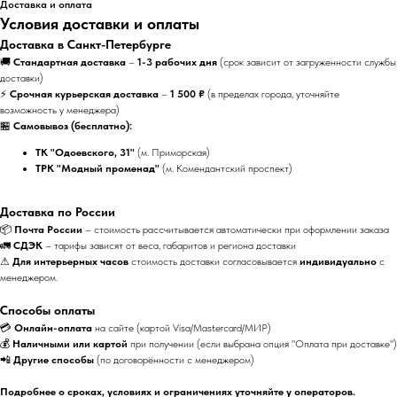
Доставка и оплата
Условия доставки и оплаты
Доставка в Санкт-Петербурге
🚚
Стандартная доставка
–
1-3 рабочих дня
(срок зависит от загруженности службы
доставки)
⚡
Срочная курьерская доставка
–
1 500 ₽
(в пределах города, уточняйте
возможность у менеджера)
🏪
Самовывоз (бесплатно):
ТК "Одоевского, 31"
(м. Приморская)
ТРК "Модный променад"
(м. Комендантский проспект)
Доставка по России
📦
Почта России
– стоимость рассчитывается автоматически при оформлении заказа
🚛
СДЭК
– тарифы зависят от веса, габаритов и региона доставки
⚠
Для интерьерных часов
стоимость доставки согласовывается
индивидуально
с
менеджером.
Способы оплаты
💳
Онлайн-оплата
на сайте (картой Visa/Mastercard/МИР)
💰
Наличными или картой
при получении (если выбрана опция "Оплата при доставке")
📲
Другие способы
(по договорённости с менеджером)
Подробнее о сроках, условиях и ограничениях уточняйте у операторов.