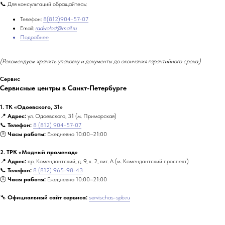
📞 Для консультаций обращайтесь:
Телефон:
8(812)904-57-07
Email:
radwolod@mail.ru
Подробнее
(Рекомендуем хранить упаковку и документы до окончания гарантийного срока.)
Сервис
Сервисные центры в Санкт-Петербурге
1. ТК «Одоевского, 31»
📍
Адрес:
ул. Одоевского, 31 (м. Приморская)
📞
Телефон:
8 (812) 904-57-07
🕒
Часы работы:
Ежедневно 10:00–21:00
2. ТРК «Модный променад»
📍
Адрес:
пр. Комендантский, д. 9, к. 2, лит. А (м. Комендантский проспект)
📞
Телефон:
8 (812) 965-98-43
🕒
Часы работы:
Ежедневно 10:00–21:00
🔧
Официальный сайт сервиса:
servischas-spb.ru