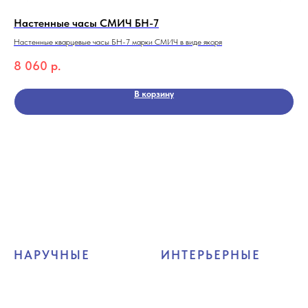
Настенные часы СМИЧ БН-7
На
Настенные кварцевые часы БН-7 марки СМИЧ в виде якоря
Жен
8 060
р.
19
В корзину
НАРУЧНЫЕ
ИНТЕРЬЕРНЫЕ