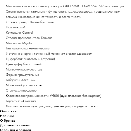
Механические часы с автоподзаводом GREENWICH GW 564.16.16 из коллекции
Caravel являются стильным и функциональным аксессуаром, предназначенным
для мужчин, которые ценят точность и элегантность
Страна Бренда: Великобритания
Пол: мужской
Коллекция: Caravel
Страна-производитель: Гонконг
Механизм: Miyota
Тип механизма: механические
Источник энергии: пружинный механизм с автоподзаводом
Циферблат: аналоговый (стрелки)
Цвет циферблата: синий
Материал корпуса: сталь
Форма: прямоугольные
Габариты: 33х40 мм
Материал браслета: кожа
Стекло: минеральное
Класс водонепроницаемости: WR50 (душ, плавание без ныряния)
Гарантия: 24 месяца
Дополнительные функции: дата, день недели, секундная стелка
Описание
Наличие
О бренде
Доставка и оплата
Гарантия и возврат