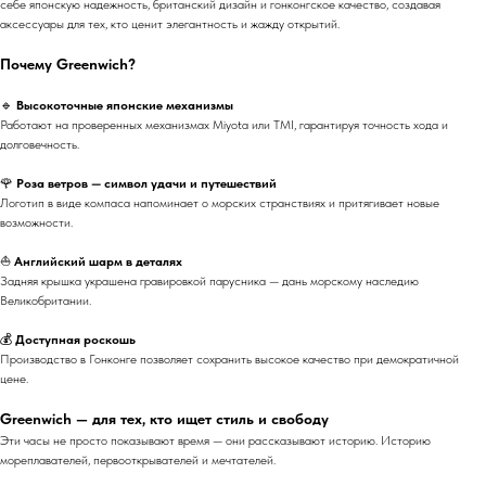
себе японскую надежность, британский дизайн и гонконгское качество, создавая
аксессуары для тех, кто ценит элегантность и жажду открытий.
Почему Greenwich?
🔹
Высокоточные японские механизмы
Работают на проверенных механизмах Miyota или TMI, гарантируя точность хода и
долговечность.
🌹
Роза ветров — символ удачи и путешествий
Логотип в виде компаса напоминает о морских странствиях и притягивает новые
возможности.
⛵
Английский шарм в деталях
Задняя крышка украшена гравировкой парусника — дань морскому наследию
Великобритании.
💰
Доступная роскошь
Производство в Гонконге позволяет сохранить высокое качество при демократичной
цене.
Greenwich — для тех, кто ищет стиль и свободу
Эти часы не просто показывают время — они рассказывают историю. Историю
мореплавателей, первооткрывателей и мечтателей.