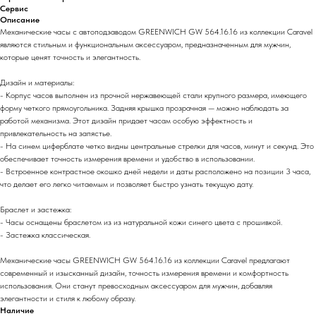
Сервис
Описание
Механические часы с автоподзаводом GREENWICH GW 564.16.16 из коллекции Caravel
являются стильным и функциональным аксессуаром, предназначенным для мужчин,
которые ценят точность и элегантность.
Дизайн и материалы:
- Корпус часов выполнен из прочной нержавеющей стали крупного размера, имеющего
форму четкого прямоугольника. Задняя крышка прозрачная — можно наблюдать за
работой механизма. Этот дизайн придает часам особую эффектность и
привлекательность на запястье.
- На синем циферблате четко видны центральные стрелки для часов, минут и секунд. Это
обеспечивает точность измерения времени и удобство в использовании.
- Встроенное контрастное окошко дней недели и даты расположено на позиции 3 часа,
что делает его легко читаемым и позволяет быстро узнать текущую дату.
Браслет и застежка:
- Часы оснащены браслетом из из натуральной кожи синего цвета с прошивкой.
- Застежка классическая.
Механические часы GREENWICH GW 564.16.16 из коллекции Caravel предлагают
современный и изысканный дизайн, точность измерения времени и комфортность
использования. Они станут превосходным аксессуаром для мужчин, добавляя
элегантности и стиля к любому образу.
Наличие