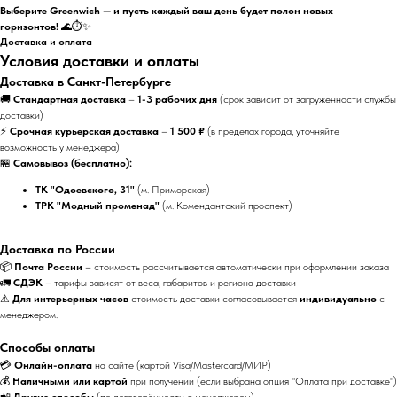
Выберите Greenwich — и пусть каждый ваш день будет полон новых
горизонтов!
🌊⏱️✨
Доставка и оплата
Условия доставки и оплаты
Доставка в Санкт-Петербурге
🚚
Стандартная доставка
–
1-3 рабочих дня
(срок зависит от загруженности службы
доставки)
⚡
Срочная курьерская доставка
–
1 500 ₽
(в пределах города, уточняйте
возможность у менеджера)
🏪
Самовывоз (бесплатно):
ТК "Одоевского, 31"
(м. Приморская)
ТРК "Модный променад"
(м. Комендантский проспект)
Доставка по России
📦
Почта России
– стоимость рассчитывается автоматически при оформлении заказа
🚛
СДЭК
– тарифы зависят от веса, габаритов и региона доставки
⚠
Для интерьерных часов
стоимость доставки согласовывается
индивидуально
с
менеджером.
Способы оплаты
💳
Онлайн-оплата
на сайте (картой Visa/Mastercard/МИР)
💰
Наличными или картой
при получении (если выбрана опция "Оплата при доставке")
📲
Другие способы
(по договорённости с менеджером)