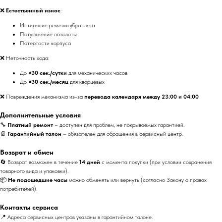
❌
Естественный износ
:
Истирание ремешка/браслета
Потускнение позолоты
Потертости корпуса
❌ Неточность хода:
До
±30 сек./сутки
для механических часов
До
±30 сек./месяц
для кварцевых
❌ Повреждения механизма из-за
перевода календаря между 23:00 и 04:00
Дополнительные условия
🔧
Платный ремонт
– доступен для проблем, не покрываемых гарантией.
📄
Гарантийный талон
– обязателен для обращения в сервисный центр.
Возврат и обмен
🔄 Возврат возможен в течение
14 дней
с момента покупки (при условии сохранения
товарного вида и упаковки).
📦
Не подошедшие часы
можно обменять или вернуть (согласно Закону о правах
потребителей).
Контакты сервиса
📍 Адреса сервисных центров указаны в гарантийном талоне.