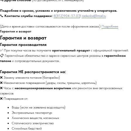
Подробнее о сроках, условиях и ограничениях уточняйте у операторов.
📞
Контакты службы поддержки:
8(812)904-57-07
/
radwolod@mail.ru
(Дата и время доставки согласовываются после оформления заказа.)
Подробнее
Гарантия и возврат
Гарантия и возврат
Гарантия производителя
✅ При покупке часов вы получаете
оригинальный продукт
с официальной гарантией.
📋 Гарантийные обязательства и адреса сервисных центров указаны в
гарантийном
талоне
и сопроводительных документах.
Гарантия НЕ распространяется на:
❌ Замену элемента питания (батарейки)
❌ Механические повреждения (удары, сколы, трещины, царапины)
❌ Часы с
несанкционированным вскрытием
или ремонтом вне авторизованных
сервисов
❌ Повреждения от:
Воды (если не заявлена водозащита)
Экстремальных температур
Химических веществ, насекомых
Статического электричества
Стихийных бедствий