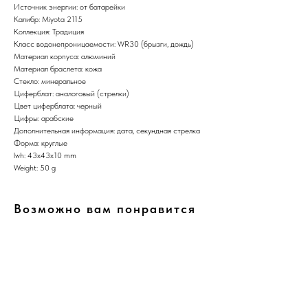
Источник энергии: от батарейки
Калибр: Miyota 2115
Коллекция: Традиция
Класс водонепроницаемости: WR30 (брызги, дождь)
Материал корпуса: алюминий
Материал браслета: кожа
Стекло: минеральное
Циферблат: аналоговый (стрелки)
Цвет циферблата: черный
Цифры: арабские
Дополнительная информация: дата, секундная стрелка
Форма: круглые
lwh: 43x43x10 mm
Weight: 50 g
Возможно вам понравится