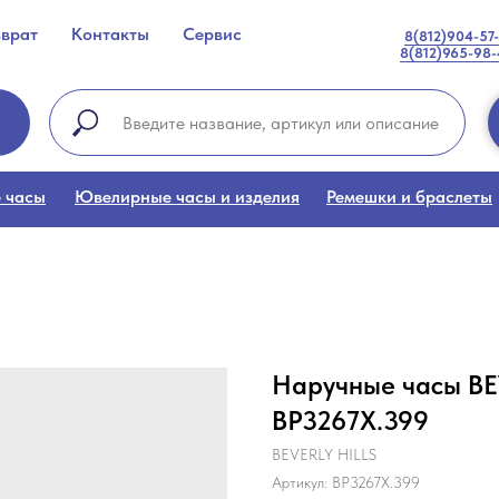
зврат
Контакты
Сервис
8(812)904-57
8(812)965-98
 часы
Ювелирные часы и изделия
Ремешки и браслеты
Наручные часы B
BP3267X.399
BEVERLY HILLS
Артикул:
BP3267X.399