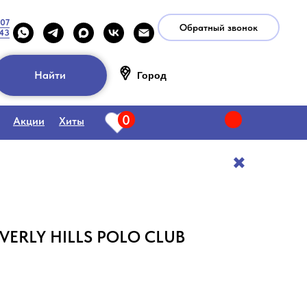
-07
Обратный звонок
-43
Найти
Город
0
Акции
Хиты
✖️
EVERLY HILLS POLO CLUB