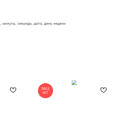
 минуты, секунды, дата, день недели
SALE
S
HIT
H