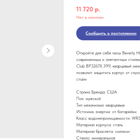
11 720
р.
Нет в наличии
Сообщить о поступлении
Откройте для себя часы Beverly Hi
современным и элегантным стилем!
Club BP3267X.399, кварцевый мех
позволит защитить корпус от случ
стали
Страна Бренда: США
Пол: мужской
Тип механизма: кварцевые
Источник энергии: от батарейки
Класс водонепроницаемости: WR50
Материал корпуса: сталь
Материал браслета: силикон
Стекло: минеральное