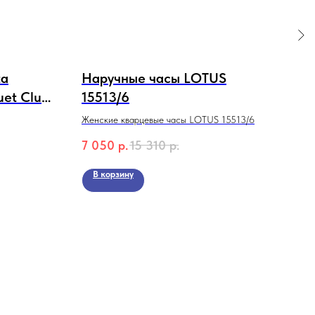
ta
Наручные часы LOTUS
На
uet Club
15513/6
51
Женские кварцевые часы LOTUS 15513/6
Унис
t Club
5139
7 050
р.
15 310
р.
9 5
колл
В корзину
В 