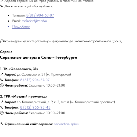
📍 Адреса сервисных центров указаны в гарантийном талоне.
📞 Для консультаций обращайтесь:
Телефон:
8(812)904-57-07
Email:
radwolod@mail.ru
Подробнее
(Рекомендуем хранить упаковку и документы до окончания гарантийного срока.)
Сервис
Сервисные центры в Санкт-Петербурге
1. ТК «Одоевского, 31»
📍
Адрес:
ул. Одоевского, 31 (м. Приморская)
📞
Телефон:
8 (812) 904-57-07
🕒
Часы работы:
Ежедневно 10:00–21:00
2. ТРК «Модный променад»
📍
Адрес:
пр. Комендантский, д. 9, к. 2, лит. А (м. Комендантский проспект)
📞
Телефон:
8 (812) 965-98-43
🕒
Часы работы:
Ежедневно 10:00–21:00
🔧
Официальный сайт сервиса:
servischas-spb.ru