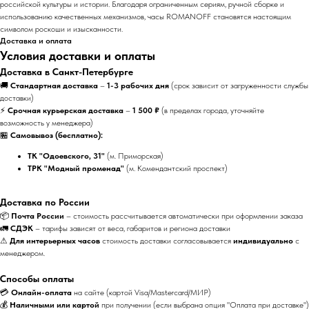
российской культуры и истории. Благодаря ограниченным сериям, ручной сборке и
использованию качественных механизмов, часы ROMANOFF становятся настоящим
символом роскоши и изысканности.
Доставка и оплата
Условия доставки и оплаты
Доставка в Санкт-Петербурге
🚚
Стандартная доставка
–
1-3 рабочих дня
(срок зависит от загруженности службы
доставки)
⚡
Срочная курьерская доставка
–
1 500 ₽
(в пределах города, уточняйте
возможность у менеджера)
🏪
Самовывоз (бесплатно):
ТК "Одоевского, 31"
(м. Приморская)
ТРК "Модный променад"
(м. Комендантский проспект)
Доставка по России
📦
Почта России
– стоимость рассчитывается автоматически при оформлении заказа
🚛
СДЭК
– тарифы зависят от веса, габаритов и региона доставки
⚠
Для интерьерных часов
стоимость доставки согласовывается
индивидуально
с
менеджером.
Способы оплаты
💳
Онлайн-оплата
на сайте (картой Visa/Mastercard/МИР)
💰
Наличными или картой
при получении (если выбрана опция "Оплата при доставке")