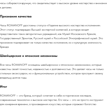
часы собираются вручную, что свидетельствует о высоком уровне мастерства и внимании
к деталям.
Признание качества
Часы ROMANOFF удостоены статуса «Изделие высокого мастерства исполнения».
Этот статус подтвержден Высшей экспертной коллегией, в которую входят
представители таких авторитетных учреждений, как Музей Московского Кремля,
Государственный Эрмитаж, Русский музей и Российский Этнографический музей. Это
признание подчеркивает не только качество исполнения, но и культурную значимость
бренда.
Швейцарские и японские механизмы
Все часы ROMANOFF оснащены швейцарскими и японскими механизмами, которые
известны своей точностью, надежностью и долговечностью. Это делает часы не только
стильным аксессуаром, но и функциональным устройством, которое прослужит своему
владельцу долгие годы.
Итог
ROMANOFF — это бренд, который сочетает в себе историческое наследие,
современные технологии и высокое мастерство. Его часы — это не просто инструмент
для измерения времени, а произведения искусства, которые отражают богатство