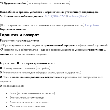
📲
Другие способы
(по договорённости с менеджером)
Подробнее о сроках, условиях и ограничениях уточняйте у операторов.
📞
Контакты службы поддержки:
8(812)904-57-07
/
radwolod@mail.ru
(Дата и время доставки согласовываются после оформления заказа.)
Подробнее
Гарантия и возврат
Гарантия и возврат
Гарантия производителя
✅ При покупке часов вы получаете
оригинальный продукт
с официальной гарантией.
📋 Гарантийные обязательства и адреса сервисных центров указаны в
гарантийном
талоне
и сопроводительных документах.
Гарантия НЕ распространяется на:
❌ Замену элемента питания (батарейки)
❌ Механические повреждения (удары, сколы, трещины, царапины)
❌ Часы с
несанкционированным вскрытием
или ремонтом вне авторизованных
сервисов
❌ Повреждения от:
Воды (если не заявлена водозащита)
Экстремальных температур
Химических веществ, насекомых
Статического электричества