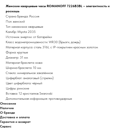
Женские кварцевые часы ROMANOFF 7226B3BL – элегантность и
роскошь
Страна Бренда: Россия
Пол: женский
Тип механизма: кварцевые
Калибр: Miyota 2035
Источник энергии: от батарейки
Класс водонепроницаемости: WR30 (брызги, дождь)
Материал корпуса: сталь 316L с IP-покрытием красным золотом
Форма: круглые
Диаметр: 31 мм
Материал браслета: кожа
Ширина браслета: 10 мм
Стекло: минеральное закалённое
Циферблат: аналоговый (стрелки)
Цвет циферблата: чёрный
Цифры: римские
Вставка: 12 кристаллов Swarovski
Дополнительная информация: противоударные
Описание
Наличие
О бренде
Доставка и оплата
Гарантия и возврат
Сервис