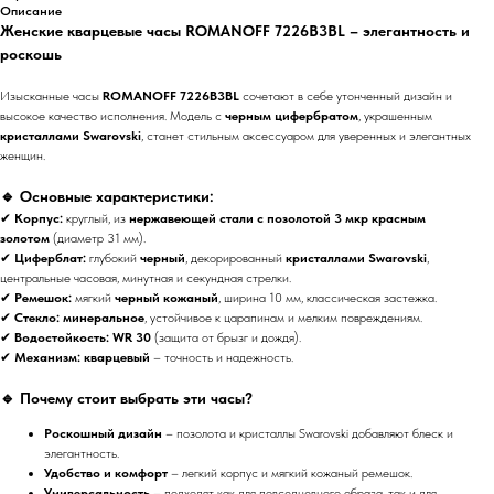
Описание
Женские кварцевые часы ROMANOFF 7226B3BL – элегантность и
роскошь
Изысканные часы
ROMANOFF 7226B3BL
сочетают в себе утонченный дизайн и
высокое качество исполнения. Модель с
черным цифербратом
, украшенным
кристаллами Swarovski
, станет стильным аксессуаром для уверенных и элегантных
женщин.
🔹
Основные характеристики:
✔
Корпус:
круглый, из
нержавеющей стали с позолотой 3 мкр красным
золотом
(диаметр 31 мм).
✔
Циферблат:
глубокий
черный
, декорированный
кристаллами Swarovski
,
центральные часовая, минутная и секундная стрелки.
✔
Ремешок:
мягкий
черный кожаный
, ширина 10 мм, классическая застежка.
✔
Стекло:
минеральное
, устойчивое к царапинам и мелким повреждениям.
✔
Водостойкость:
WR 30
(защита от брызг и дождя).
✔
Механизм:
кварцевый
– точность и надежность.
🔹
Почему стоит выбрать эти часы?
Роскошный дизайн
– позолота и кристаллы Swarovski добавляют блеск и
элегантность.
Удобство и комфорт
– легкий корпус и мягкий кожаный ремешок.
Универсальность
– подходят как для повседневного образа, так и для