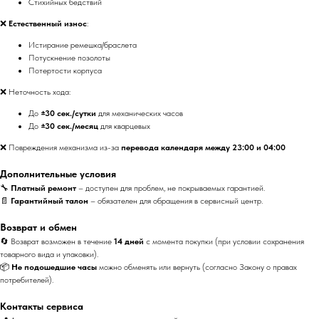
Стихийных бедствий
❌
Естественный износ
:
Истирание ремешка/браслета
Потускнение позолоты
Потертости корпуса
❌ Неточность хода:
До
±30 сек./сутки
для механических часов
До
±30 сек./месяц
для кварцевых
❌ Повреждения механизма из-за
перевода календаря между 23:00 и 04:00
Дополнительные условия
🔧
Платный ремонт
– доступен для проблем, не покрываемых гарантией.
📄
Гарантийный талон
– обязателен для обращения в сервисный центр.
Возврат и обмен
🔄 Возврат возможен в течение
14 дней
с момента покупки (при условии сохранения
товарного вида и упаковки).
📦
Не подошедшие часы
можно обменять или вернуть (согласно Закону о правах
потребителей).
Контакты сервиса