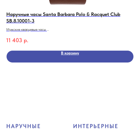
Наручные часы Santa Barbara Polo & Racquet Club
На
SB.8.10001-3
Муж
BR
Мужские кварцевые часы
48
Кол
Santa Barbara Polo & Racquet Club SB.8.10001-3
11 403
р.
Коллекция Prive
В корзину
НАРУЧНЫЕ
ИНТЕРЬЕРНЫЕ