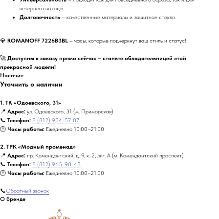
вечернего выхода.
Долговечность
– качественные материалы и защитное стекло.
💎
ROMANOFF 7226B3BL
– часы, которые подчеркнут ваш стиль и статус!
🚀
Доступны к заказу прямо сейчас – станьте обладательницей этой
прекрасной модели!
Наличие
Уточнить о наличии
1. ТК «Одоевского, 31»
📍
Адрес:
ул. Одоевского, 31 (м. Приморская)
📞
Телефон:
8 (812) 904-57-07
🕒
Часы работы:
Ежедневно 10:00–21:00
2. ТРК «Модный променад»
📍
Адрес:
пр. Комендантский, д. 9, к. 2, лит. А (м. Комендантский проспект)
📞
Телефон:
8 (812) 965-98-43
🕒
Часы работы:
Ежедневно 10:00–21:00
📞
Обратный звонок
О бренде