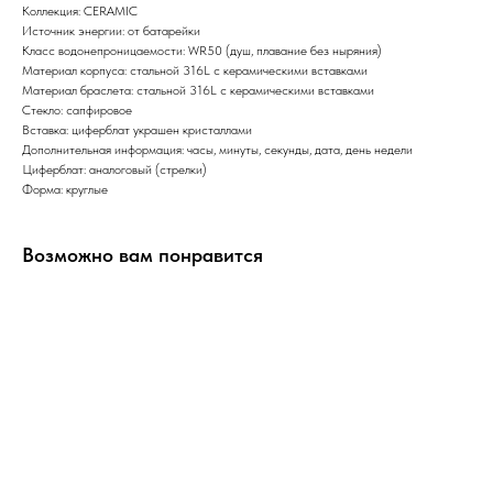
Коллекция: CERAMIC
Источник энергии: от батарейки
Класс водонепроницаемости: WR50 (душ, плавание без ныряния)
Материал корпуса: стальной 316L с керамическими вставками
Материал браслета: стальной 316L с керамическими вставками
Стекло: сапфировое
Вставка: циферблат украшен кристаллами
Дополнительная информация: часы, минуты, секунды, дата, день недели
Циферблат: аналоговый (стрелки)
Форма: круглые
Возможно вам понравится