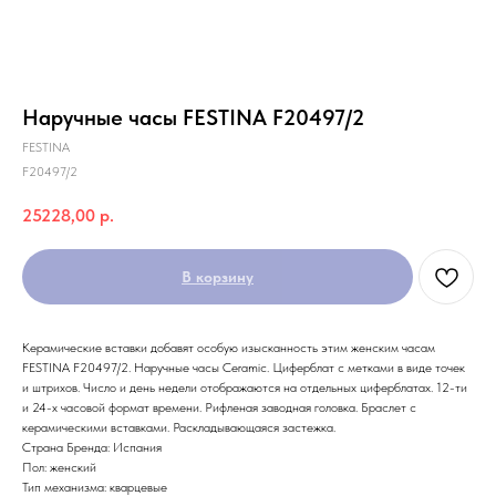
Наручные часы FESTINA F20497/2
FESTINA
F20497/2
25228,00
р.
В корзину
Керамические вставки добавят особую изысканность этим женским часам
FESTINA F20497/2. Наручные часы Ceramic. Циферблат с метками в виде точек
и штрихов. Число и день недели отображаются на отдельных циферблатах. 12-ти
и 24-х часовой формат времени. Рифленая заводная головка. Браслет с
керамическими вставками. Раскладывающаяся застежка.
Страна Бренда: Испания
Пол: женский
Тип механизма: кварцевые