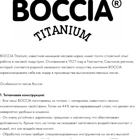
BOCCIA Titanium, известная немецкая часовая марка, имеет почти столетний опыт
работы в часовой индустрии. Основанная в 1927 году в Гласхютте, Саксония, регионе,
который считается родиной немецкого часового искусства, компания BOCCIA
зарекомендовала себя как лидер в производстве высококачественных часов.
Особенности часов Boccia
1. Титановая конструкция:
- Все часы BOCCIA изготовлены из титана — материала, известного своими
исключительными свойствами. Титан на 44% легче нержавеющей стали, что делает его
невероятно удобным в ношении.
- Он очень устойчив к царапинам, трещинам и магнетизму, что обеспечивает
долговечность. Кроме того, на титан не оказывает негативного воздействия контакт с
кожей, пот или воздействие кислот.
- Обработка титана требует специализированных инструментов из-за его высокой