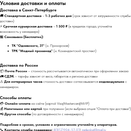
Условия доставки и оплаты
Доставка в Санкт-Петербурге
🚚
Стандартная доставка
–
1-3 рабочих дня
(срок зависит от загруженности службы
доставки)
⚡
Срочная курьерская доставка
–
1 500 ₽
(в пределах города, уточняйте
возможность у менеджера)
🏪
Самовывоз (бесплатно):
ТК "Одоевского, 31"
(м. Приморская)
ТРК "Модный променад"
(м. Комендантский проспект)
Доставка по России
📦
Почта России
– стоимость рассчитывается автоматически при оформлении заказа
🚛
СДЭК
– тарифы зависят от веса, габаритов и региона доставки
⚠
Для интерьерных часов
стоимость доставки согласовывается
индивидуально
с
менеджером.
Способы оплаты
💳
Онлайн-оплата
на сайте (картой Visa/Mastercard/МИР)
💰
Наличными или картой
при получении (если выбрана опция "Оплата при доставке")
📲
Другие способы
(по договорённости с менеджером)
Подробнее о сроках, условиях и ограничениях уточняйте у операторов.
📞
Контакты службы поддержки:
8(812)904-57-07
/
radwolod@mail.ru