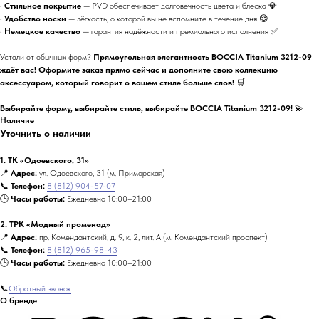
•
Стильное покрытие
— PVD обеспечивает долговечность цвета и блеска 💎
•
Удобство носки
— лёгкость, о которой вы не вспомните в течение дня 😌
•
Немецкое качество
— гарантия надёжности и премиального исполнения ✅
Устали от обычных форм?
Прямоугольная элегантность BOCCIA Titanium 3212-09
ждёт вас! Оформите заказ прямо сейчас и дополните свою коллекцию
аксессуаром, который говорит о вашем стиле больше слов!
🛒
Выбирайте форму, выбирайте стиль, выбирайте BOCCIA Titanium 3212-09!
💫
Наличие
Уточнить о наличии
1. ТК «Одоевского, 31»
📍
Адрес:
ул. Одоевского, 31 (м. Приморская)
📞
Телефон:
8 (812) 904-57-07
🕒
Часы работы:
Ежедневно 10:00–21:00
2. ТРК «Модный променад»
📍
Адрес:
пр. Комендантский, д. 9, к. 2, лит. А (м. Комендантский проспект)
📞
Телефон:
8 (812) 965-98-43
🕒
Часы работы:
Ежедневно 10:00–21:00
📞
Обратный звонок
О бренде