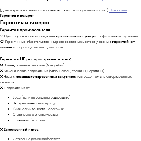
(Дата и время доставки согласовываются после оформления заказа.)
Подробнее
Гарантия и возврат
Гарантия и возврат
Гарантия производителя
✅ При покупке часов вы получаете
оригинальный продукт
с официальной гарантией.
📋 Гарантийные обязательства и адреса сервисных центров указаны в
гарантийном
талоне
и сопроводительных документах.
Гарантия НЕ распространяется на:
❌ Замену элемента питания (батарейки)
❌ Механические повреждения (удары, сколы, трещины, царапины)
❌ Часы с
несанкционированным вскрытием
или ремонтом вне авторизованных
сервисов
❌ Повреждения от:
Воды (если не заявлена водозащита)
Экстремальных температур
Химических веществ, насекомых
Статического электричества
Стихийных бедствий
❌
Естественный износ
:
Истирание ремешка/браслета