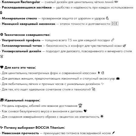
•
Коллекция Rectangular
— смелый дизайн для ценительниц чётких линий ✏️
•
Раскладывающаяся застёжка
— удобство и надёжность при каждом использовании
🔒
•
Минеральное стекло
— проверенная защита от царапин и ударов 💪
•
Немецкий кварцевый механизм
— эталон точности и долговечности 🇩🇪
⚙️ Техническое совершенство:
•
Ультратонкий профиль
— толщина всего 7.5 мм для изящной посадки 📏
•
Гипоаллергенный титан
— безопасность и комфорт для чувствительной кожи 🌿
•
Универсальный дизайн
— подходит для делового, повседневного и вечернего стиля
👗
💖 Для кого эти часы:
• Для ценительниц геометричных форм и современной классики 👩‍🎨
• Для деловых женщин, предпочитающих лаконичный и статусный аксессуар 💼
• Для любительниц лёгких и прочных часов с уникальным дизайном ✨
• Для тех, кто ищет идеальное сочетание стиля и технологий 🚀
🎁 Идеальный подарок:
• На день карьеры, юбилей или важное достижение 🏆
• Как символ безупречного вкуса и внимания к деталям 💝
• Для создания завершённого образа с акцентом на элегантность 🌟
✨ Почему выбирают BOCCIA Titanium:
•
Невесомая прочность
— преимущества титана в повседневной носке 🪶