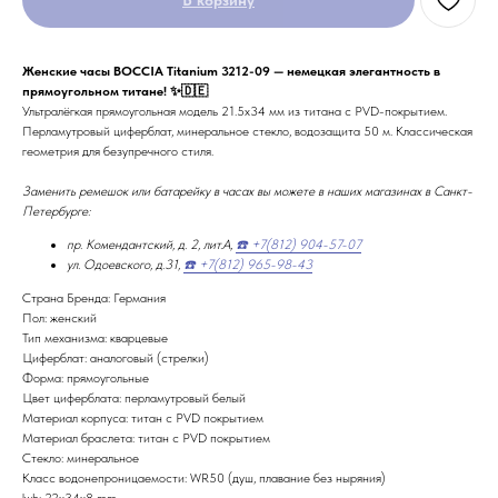
Женские часы BOCCIA Titanium 3212-09 — немецкая элегантность в
прямоугольном титане! ✨🇩🇪
Ультралёгкая прямоугольная модель 21.5x34 мм из титана с PVD-покрытием.
Перламутровый циферблат, минеральное стекло, водозащита 50 м. Классическая
геометрия для безупречного стиля.
Заменить ремешок или батарейку в часах вы можете в наших магазинах в Санкт-
Петербурге:
пр. Комендантский, д. 2, лит.А,
☎️ +7(812) 904-57-07
ул. Одоевского, д.31,
☎️ +7(812) 965-98-43
Страна Бренда: Германия
Пол: женский
Тип механизма: кварцевые
Циферблат: аналоговый (стрелки)
Форма: прямоугольные
Цвет циферблата: перламутровый белый
Материал корпуса: титан с PVD покрытием
Материал браслета: титан с PVD покрытием
Стекло: минеральное
Класс водонепроницаемости: WR50 (душ, плавание без ныряния)
lwh: 22x34x8 mm