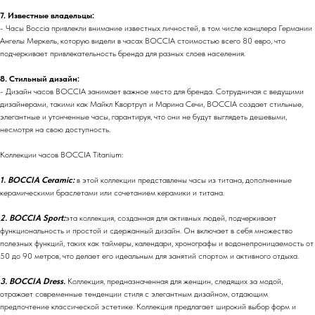
7. Известные владельцы:
- Часы Boccia привлекли внимание известных личностей, в том числе канцлера Германии
Ангелы Меркель, которую видели в часах BOCCIA стоимостью всего 80 евро, что
подчеркивает привлекательность бренда для разных слоев населения.
8. Стильный дизайн:
- Дизайн часов BOCCIA занимает важное место для бренда. Сотрудничая с ведущими
дизайнерами, такими как Майкл Квортруп и Марина Сечи, BOCCIA создает стильные,
элегантные и утонченные часы, гарантируя, что они не будут выглядеть дешевыми,
несмотря на свою доступность.
Коллекции часов BOCCIA Titanium:
1. BOCCIA Ceramic:
в этой коллекции представлены часы из титана, дополненные
керамическими браслетами или сочетанием керамики и титана.
2. BOCCIA Sport:
эта коллекция, созданная для активных людей, подчеркивает
функциональность и простой и сдержанный дизайн. Он включает в себя множество
полезных функций, таких как таймеры, календари, хронографы и водонепроницаемость от
50 до 90 метров, что делает его идеальным для занятий спортом и активного отдыха.
3. BOCCIA Dress.
Коллекция, предназначенная для женщин, следящих за модой,
отражает современные тенденции стиля с элегантным дизайном, отдающим
предпочтение классической эстетике. Коллекция предлагает широкий выбор форм и