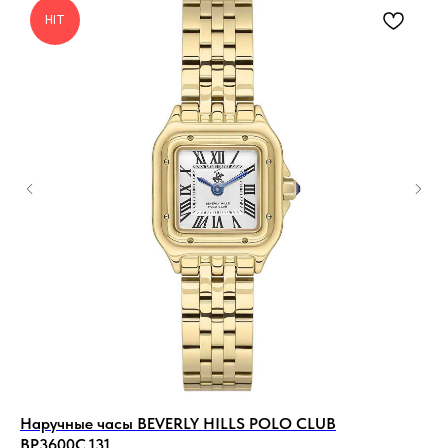
HIT
Наручные часы BEVERLY HILLS POLO CLUB
На
BP3600C.131