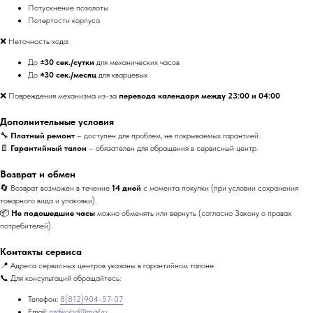
Потускнение позолоты
Потертости корпуса
❌ Неточность хода:
До
±30 сек./сутки
для механических часов
До
±30 сек./месяц
для кварцевых
❌ Повреждения механизма из-за
перевода календаря между 23:00 и 04:00
Дополнительные условия
🔧
Платный ремонт
– доступен для проблем, не покрываемых гарантией.
📄
Гарантийный талон
– обязателен для обращения в сервисный центр.
Возврат и обмен
🔄 Возврат возможен в течение
14 дней
с момента покупки (при условии сохранения
товарного вида и упаковки).
📦
Не подошедшие часы
можно обменять или вернуть (согласно Закону о правах
потребителей).
Контакты сервиса
📍 Адреса сервисных центров указаны в гарантийном талоне.
📞 Для консультаций обращайтесь:
Телефон:
8(812)904-57-07
Email:
radwolod@mail.ru