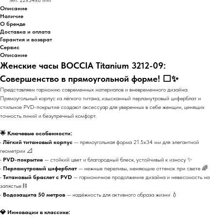
Описание
Наличие
О бренде
Доставка и оплата
Гарантия и возврат
Сервис
Описание
Женские часы BOCCIA Titanium 3212-09:
Совершенство в прямоугольной форме! ⬜✨
Представляем гармонию современных материалов и вневременного дизайна.
Прямоугольный корпус из лёгкого титана, изысканный перламутровый циферблат и
стильное PVD-покрытие создают аксессуар для уверенных в себе женщин, ценящих
точность линий и безупречный комфорт.
🌟 Ключевые особенности:
•
Лёгкий титановый корпус
— прямоугольная форма 21.5x34 мм для элегантной
геометрии 📐
•
PVD-покрытие
— стойкий цвет и благородный блеск, устойчивый к износу ✨
•
Перламутровый циферблат
— нежные переливы, меняющие оттенок при свете 🌈
•
Титановый браслет с PVD
— гармоничное продолжение дизайна и невесомость на
запястье ⛓️
•
Водозащита 50 метров
— надёжность для активного образа жизни 💧
💎 Инновации в классике: