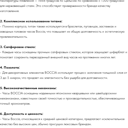
температуры плавления — 1668 градусов по Цельсию по сравнению с 1300 градусами
для нержавеющей стали. Это способствует приверженности бренда качеству
изготовления.
2. Комплексное использование титана:
- Помимо корпуса, титан также используется в браслетах, пуговицах, застежках и
заводных головках часов Boccia, что повышает их общую долговечность и эстетическую
привлекательность.
3. Сапфировое стекло:
- Каждые часы оснащены прочным сапфировым стеклом, которое защищает циферблат и
помогает сохранить первозданный внешний вид часов на протяжении многих лет.
4. Позолота:
- Для декоративных элементов BOCCIA использует процесс золочения толщиной слоя от
3 до 5 микрон, что придает им элегантность без ущерба для долговечности.
5. Высококачественные механизмы:
- Часы BOCCIA оснащены надежными японскими кварцевыми или швейцарскими
механизмами, известными своей точностью и производительностью, обеспечивающими
точный хронометраж.
6. Доступность и ценность:
- Часы Boccia, относящиеся к средней ценовой категории, предлагают исключительное
качество без высоких цен, обычно присущих люксовым брендам.