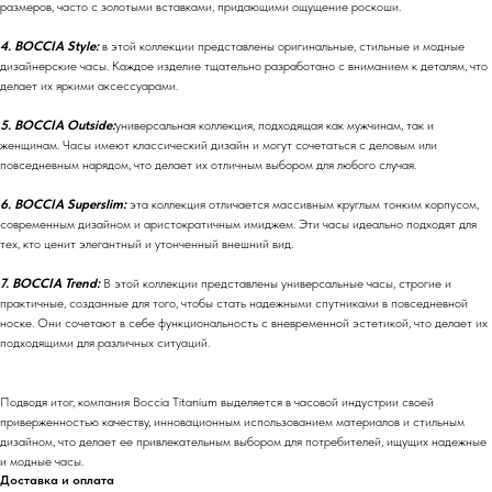
размеров, часто с золотыми вставками, придающими ощущение роскоши.
4. BOCCIA Style:
в этой коллекции представлены оригинальные, стильные и модные
дизайнерские часы. Каждое изделие тщательно разработано с вниманием к деталям, что
делает их яркими аксессуарами.
5. BOCCIA Outside:
универсальная коллекция, подходящая как мужчинам, так и
женщинам. Часы имеют классический дизайн и могут сочетаться с деловым или
повседневным нарядом, что делает их отличным выбором для любого случая.
6. BOCCIA Superslim:
эта коллекция отличается массивным круглым тонким корпусом,
современным дизайном и аристократичным имиджем. Эти часы идеально подходят для
тех, кто ценит элегантный и утонченный внешний вид.
7. BOCCIA Trend:
В этой коллекции представлены универсальные часы, строгие и
практичные, созданные для того, чтобы стать надежными спутниками в повседневной
носке. Они сочетают в себе функциональность с вневременной эстетикой, что делает их
подходящими для различных ситуаций.
Подводя итог, компания Boccia Titanium выделяется в часовой индустрии своей
приверженностью качеству, инновационным использованием материалов и стильным
дизайном, что делает ее привлекательным выбором для потребителей, ищущих надежные
и модные часы.
Доставка и оплата