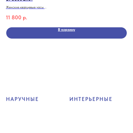
Жен
Женские кварцевые часы
3 
BEVERLY HILLS POLO CLUB BP3600C.131
11 800
р.
Коллекция Best seller ladies
В корзину
НАРУЧНЫЕ
ИНТЕРЬЕРНЫЕ