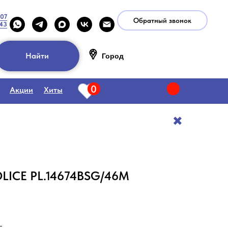
-07
Обратный звонок
-43
Найти
Город
0
Акции
Хиты
✖️
LICE PL.14674BSG/46M
.