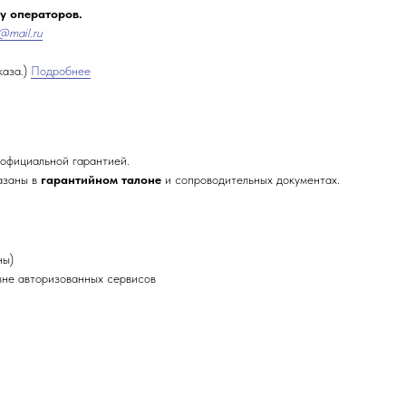
 у операторов.
@mail.ru
каза.)
Подробнее
официальной гарантией.
азаны в
гарантийном талоне
и сопроводительных документах.
ны)
не авторизованных сервисов