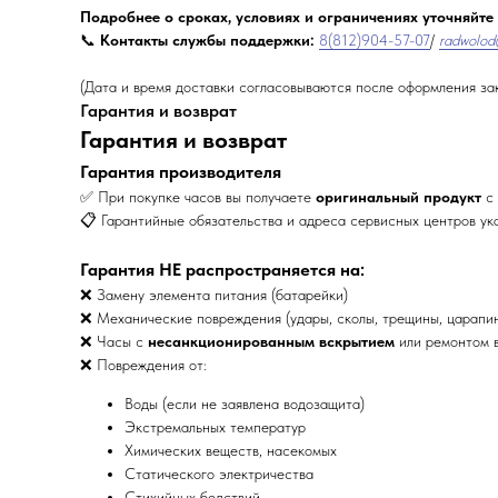
Подробнее о сроках, условиях и ограничениях уточняйте
📞
Контакты службы поддержки:
8(812)904-57-07
/
radwolod
(Дата и время доставки согласовываются после оформления за
Гарантия и возврат
Гарантия и возврат
Гарантия производителя
✅ При покупке часов вы получаете
оригинальный продукт
с 
📋 Гарантийные обязательства и адреса сервисных центров ук
Гарантия НЕ распространяется на:
❌ Замену элемента питания (батарейки)
❌ Механические повреждения (удары, сколы, трещины, царапи
❌ Часы с
несанкционированным вскрытием
или ремонтом в
❌ Повреждения от:
Воды (если не заявлена водозащита)
Экстремальных температур
Химических веществ, насекомых
Статического электричества
Стихийных бедствий