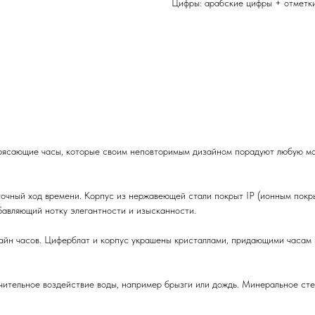
Цифры: арабские цифры + отметк
ясающие часы, которые своим неповторимым дизайном порадуют любую мод
чный ход времени. Корпус из нержавеющей стали покрыт IP (ионным покры
бавляющий нотку элегантности и изысканности.
зайн часов. Циферблат и корпус украшены кристаллами, придающими часам 
чительное воздействие воды, например брызги или дождь. Минеральное ст