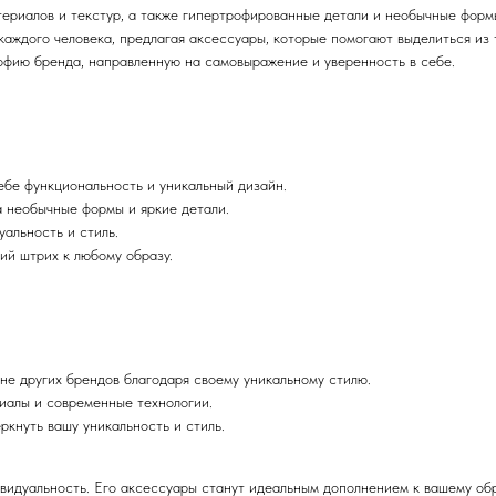
атериалов и текстур, а также гипертрофированные детали и необычные фор
каждого человека, предлагая аксессуары, которые помогают выделиться из 
ософию бренда, направленную на самовыражение и уверенность в себе.
ебе функциональность и уникальный дизайн.
а необычные формы и яркие детали.
уальность и стиль.
ий штрих к любому образу.
не других брендов благодаря своему уникальному стилю.
иалы и современные технологии.
ркнуть вашу уникальность и стиль.
ивидуальность. Его аксессуары станут идеальным дополнением к вашему обра