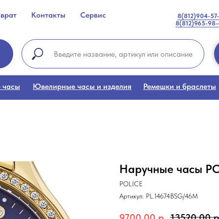
зврат
Контакты
Сервис
8(812)904-57
8(812)965-98
 часы
Ювелирные часы и изделия
Ремешки и браслеты
Наручные часы PO
POLICE
Артикул:
PL.14674BSG/46M
9700,00
р.
13520,00
р