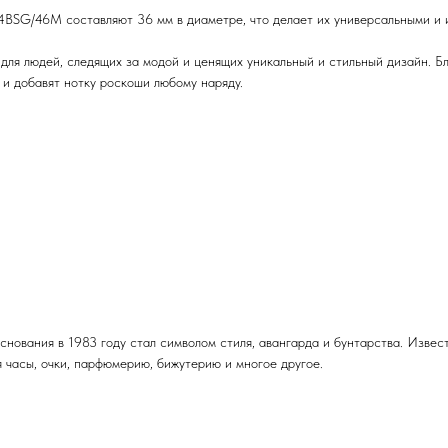
BSG/46M составляют 36 мм в диаметре, что делает их универсальными и и
 для людей, следящих за модой и ценящих уникальный и стильный дизайн. Б
 и добавят нотку роскоши любому наряду.
основания в 1983 году стал символом стиля, авангарда и бунтарства. Изв
 часы, очки, парфюмерию, бижутерию и многое другое.