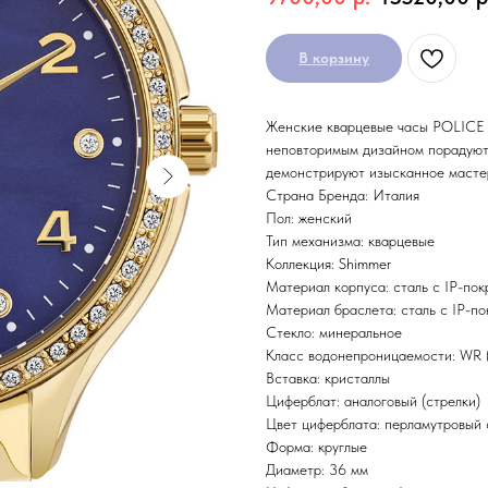
В корзину
Женские кварцевые часы POLICE 
неповторимым дизайном порадуют 
демонстрируют изысканное мастер
Страна Бренда: Италия
Пол: женский
Тип механизма: кварцевые
Коллекция: Shimmer
Материал корпуса: сталь с IP-по
Материал браслета: сталь с IP-п
Стекло: минеральное
Класс водонепроницаемости: WR 
Вставка: кристаллы
Циферблат: аналоговый (стрелки)
Цвет циферблата: перламутровый
Форма: круглые
Диаметр: 36 мм