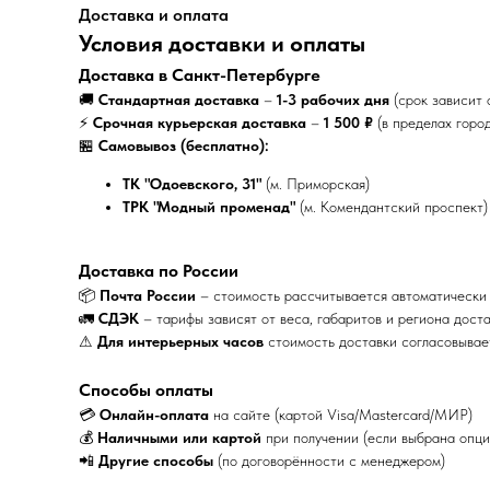
Доставка и оплата
Условия доставки и оплаты
Доставка в Санкт-Петербурге
🚚
Стандартная доставка
–
1-3 рабочих дня
(срок зависит 
⚡
Срочная курьерская доставка
–
1 500 ₽
(в пределах горо
🏪
Самовывоз (бесплатно):
ТК "Одоевского, 31"
(м. Приморская)
ТРК "Модный променад"
(м. Комендантский проспект)
Доставка по России
📦
Почта России
– стоимость рассчитывается автоматически
🚛
СДЭК
– тарифы зависят от веса, габаритов и региона дост
⚠
Для интерьерных часов
стоимость доставки согласовыва
Способы оплаты
💳
Онлайн-оплата
на сайте (картой Visa/Mastercard/МИР)
💰
Наличными или картой
при получении (если выбрана опци
📲
Другие способы
(по договорённости с менеджером)