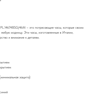
PL.14674BSG/46M – это потрясающие часы, которые своим
любую модницу. Эти часы, изготовленные в Италии,
ство и внимание к деталям.
крытием
окрытием
(минимальная защита)
 синий