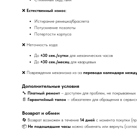
❌
Естественный износ
:
Истирание ремешка/браслета
Потускнение позолоты
Потертости корпуса
❌ Неточность хода:
До
±30 сек./сутки
для механических часов
До
±30 сек./месяц
для кварцевых
❌ Повреждения механизма из-за
перевода календаря между
Дополнительные условия
🔧
Платный ремонт
– доступен для проблем, не покрываемых 
📄
Гарантийный талон
– обязателен для обращения в сервис
Возврат и обмен
🔄 Возврат возможен в течение
14 дней
с момента покупки (пр
📦
Не подошедшие часы
можно обменять или вернуть (соглас