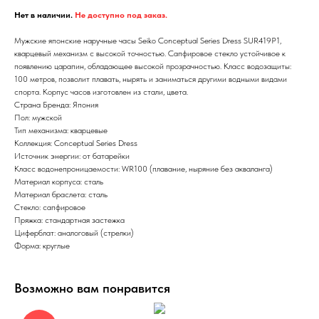
Нет в наличии.
Не доступно под заказ.
Мужские японские наручные часы Seiko Conceptual Series Dress SUR419P1,
кварцевый механизм с высокой точностью. Сапфировое стекло устойчивое к
появлению царапин, обладающее высокой прозрачностью. Класс водозащиты:
100 метров, позволит плавать, нырять и заниматься другими водными видами
спорта. Корпус часов изготовлен из стали, цвета.
Страна Бренда: Япония
Пол: мужской
Тип механизма: кварцевые
Коллекция: Conceptual Series Dress
Источник энергии: от батарейки
Класс водонепроницаемости: WR100 (плавание, ныряние без акваланга)
Материал корпуса: сталь
Материал браслета: сталь
Стекло: сапфировое
Пряжка: стандартная застежка
Циферблат: аналоговый (стрелки)
Форма: круглые
Возможно вам понравится