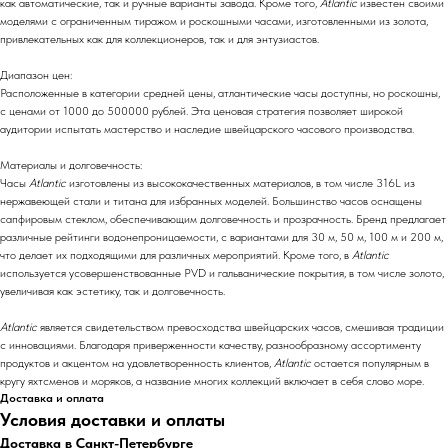
как автоматические, так и ручные варианты завода. Кроме того,
Atlantic
известен своими
моделями с ограниченным тиражом и роскошными часами, изготовленными из золота,
привлекательных как для коллекционеров, так и для энтузиастов.
Диапазон цен:
Расположенные в категории средней цены, атлантические часы доступны, но роскошны,
с ценами от 1000 до 500000 рублей. Эта ценовая стратегия позволяет широкой
аудитории испытать мастерство и наследие швейцарского часового производства.
Материалы и долговечность:
Часы
Atlantic
изготовлены из высококачественных материалов, в том числе 316L из
нержавеющей стали и титана для избранных моделей. Большинство часов оснащены
сапфировым стеклом, обеспечивающим долговечность и прозрачность. Бренд предлагает
различные рейтинги водонепроницаемости, с вариантами для 30 м, 50 м, 100 м и 200 м,
что делает их подходящими для различных мероприятий. Кроме того, в
Atlantic
используется усовершенствованные PVD и гальванические покрытия, в том числе золото,
увеличивая как эстетику, так и долговечность.
Atlantic
является свидетельством превосходства швейцарских часов, смешивая традиции
с инновациями. Благодаря приверженности качеству, разнообразному ассортименту
продуктов и акцентом на удовлетворенность клиентов,
Atlantic
остается популярным в
кругу яхтсменов и моряков, а название многих коллекций включает в себя слово море.
Доставка и оплата
Условия доставки и оплаты
Доставка в Санкт-Петербурге