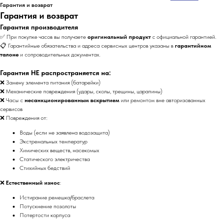
Гарантия и возврат
Гарантия и возврат
Гарантия производителя
✅ При покупке часов вы получаете
оригинальный продукт
с официальной гарантией.
📋 Гарантийные обязательства и адреса сервисных центров указаны в
гарантийном
талоне
и сопроводительных документах.
Гарантия НЕ распространяется на:
❌ Замену элемента питания (батарейки)
❌ Механические повреждения (удары, сколы, трещины, царапины)
❌ Часы с
несанкционированным вскрытием
или ремонтом вне авторизованных
сервисов
❌ Повреждения от:
Воды (если не заявлена водозащита)
Экстремальных температур
Химических веществ, насекомых
Статического электричества
Стихийных бедствий
❌
Естественный износ
:
Истирание ремешка/браслета
Потускнение позолоты
Потертости корпуса