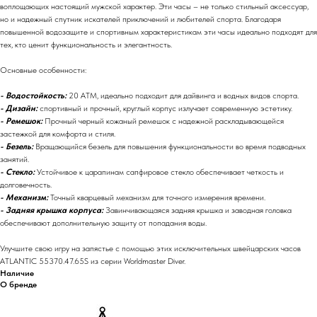
воплощающих настоящий мужской характер. Эти часы – не только стильный аксессуар,
но и надежный спутник искателей приключений и любителей спорта. Благодаря
повышенной водозащите и спортивным характеристикам эти часы идеально подходят для
тех, кто ценит функциональность и элегантность.
Основные особенности:
- Водостойкость:
20 АТМ, идеально подходит для дайвинга и водных видов спорта.
- Дизайн:
спортивный и прочный, круглый корпус излучает современную эстетику.
- Ремешок:
Прочный черный кожаный ремешок с надежной раскладывающейся
застежкой для комфорта и стиля.
- Безель:
Вращающийся безель для повышения функциональности во время подводных
занятий.
- Стекло:
Устойчивое к царапинам сапфировое стекло обеспечивает четкость и
долговечность.
- Механизм:
Точный кварцевый механизм для точного измерения времени.
- Задняя крышка корпуса:
Завинчивающаяся задняя крышка и заводная головка
обеспечивают дополнительную защиту от попадания воды.
Улучшите свою игру на запястье с помощью этих исключительных швейцарских часов
ATLANTIC 55370.47.65S из серии Worldmaster Diver.
Наличие
О бренде