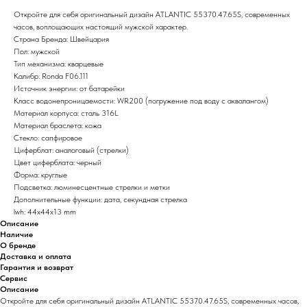
Откройте для себя оригинальный дизайн ATLANTIC 55370.47.65S, современных
часов, воплощающих настоящий мужской характер.
Страна Бренда: Швейцария
Пол: мужской
Тип механизма: кварцевые
Калибр: Ronda F06.111
Источник энергии: от батарейки
Класс водонепроницаемости: WR200 (погружение под воду с аквалангом)
Материал корпуса: сталь 316L
Материал браслета: кожа
Стекло: сапфировое
Циферблат: аналоговый (стрелки)
Цвет циферблата: черный
Форма: круглые
Подсветка: люминесцентные стрелки и метки
Дополнительные функции: дата, секундная стрелка
lwh: 44x44x13 mm
Описание
Наличие
О бренде
Доставка и оплата
Гарантия и возврат
Сервис
Описание
Откройте для себя оригинальный дизайн ATLANTIC 55370.47.65S, современных часов,