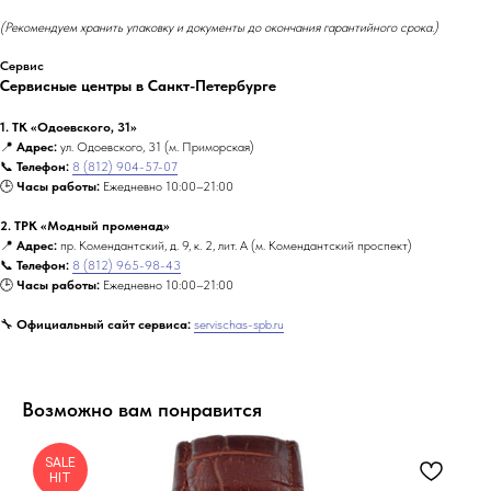
(Рекомендуем хранить упаковку и документы до окончания гарантийного срока.)
Сервис
Сервисные центры в Санкт-Петербурге
1. ТК «Одоевского, 31»
📍
Адрес:
ул. Одоевского, 31 (м. Приморская)
📞
Телефон:
8 (812) 904-57-07
🕒
Часы работы:
Ежедневно 10:00–21:00
2. ТРК «Модный променад»
📍
Адрес:
пр. Комендантский, д. 9, к. 2, лит. А (м. Комендантский проспект)
📞
Телефон:
8 (812) 965-98-43
🕒
Часы работы:
Ежедневно 10:00–21:00
🔧
Официальный сайт сервиса:
servischas-spb.ru
Возможно вам понравится
SALE
HIT