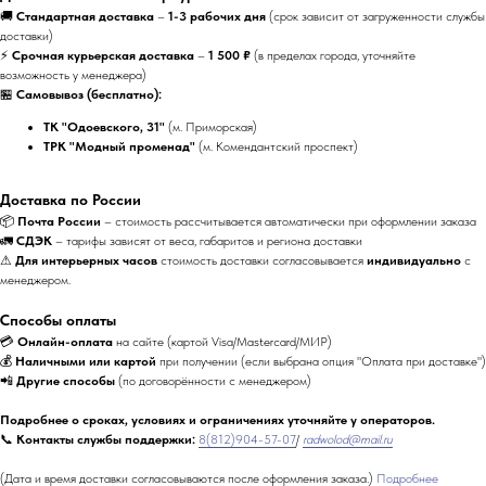
🚚
Стандартная доставка
–
1-3 рабочих дня
(срок зависит от загруженности службы
доставки)
⚡
Срочная курьерская доставка
–
1 500 ₽
(в пределах города, уточняйте
возможность у менеджера)
🏪
Самовывоз (бесплатно):
ТК "Одоевского, 31"
(м. Приморская)
ТРК "Модный променад"
(м. Комендантский проспект)
Доставка по России
📦
Почта России
– стоимость рассчитывается автоматически при оформлении заказа
🚛
СДЭК
– тарифы зависят от веса, габаритов и региона доставки
⚠
Для интерьерных часов
стоимость доставки согласовывается
индивидуально
с
менеджером.
Способы оплаты
💳
Онлайн-оплата
на сайте (картой Visa/Mastercard/МИР)
💰
Наличными или картой
при получении (если выбрана опция "Оплата при доставке")
📲
Другие способы
(по договорённости с менеджером)
Подробнее о сроках, условиях и ограничениях уточняйте у операторов.
📞
Контакты службы поддержки:
8(812)904-57-07
/
radwolod@mail.ru
(Дата и время доставки согласовываются после оформления заказа.)
Подробнее