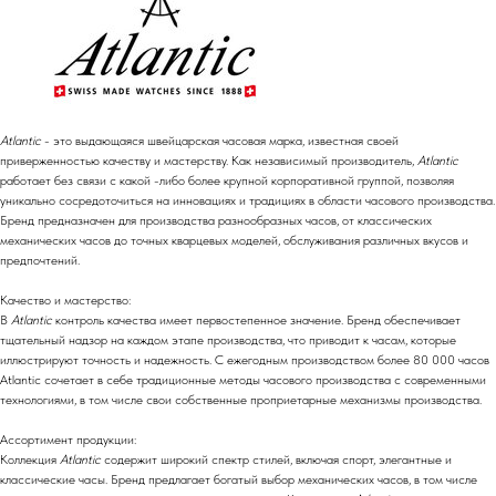
Atlantic
- это выдающаяся швейцарская часовая марка, известная своей
приверженностью качеству и мастерству. Как независимый производитель,
Atlantic
работает без связи с какой -либо более крупной корпоративной группой, позволяя
уникально сосредоточиться на инновациях и традициях в области часового производства.
Бренд предназначен для производства разнообразных часов, от классических
механических часов до точных кварцевых моделей, обслуживания различных вкусов и
предпочтений.
Качество и мастерство:
В
Atlantic
контроль качества имеет первостепенное значение. Бренд обеспечивает
тщательный надзор на каждом этапе производства, что приводит к часам, которые
иллюстрируют точность и надежность. С ежегодным производством более 80 000 часов
Atlantic сочетает в себе традиционные методы часового производства с современными
технологиями, в том числе свои собственные проприетарные механизмы производства.
Ассортимент продукции:
Коллекция
Atlantic
содержит широкий спектр стилей, включая спорт, элегантные и
классические часы. Бренд предлагает богатый выбор механических часов, в том числе