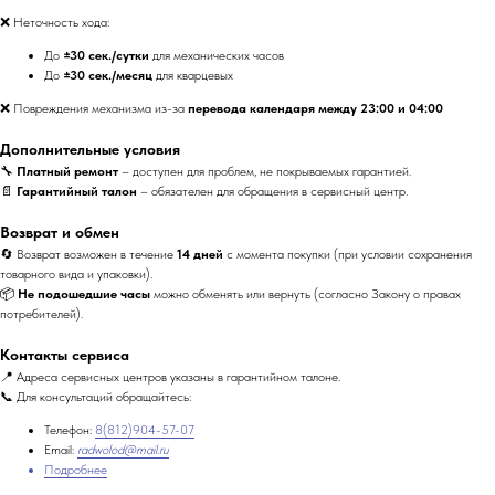
❌ Неточность хода:
До
±30 сек./сутки
для механических часов
До
±30 сек./месяц
для кварцевых
❌ Повреждения механизма из-за
перевода календаря между 23:00 и 04:00
Дополнительные условия
🔧
Платный ремонт
– доступен для проблем, не покрываемых гарантией.
📄
Гарантийный талон
– обязателен для обращения в сервисный центр.
Возврат и обмен
🔄 Возврат возможен в течение
14 дней
с момента покупки (при условии сохранения
товарного вида и упаковки).
📦
Не подошедшие часы
можно обменять или вернуть (согласно Закону о правах
потребителей).
Контакты сервиса
📍 Адреса сервисных центров указаны в гарантийном талоне.
📞 Для консультаций обращайтесь:
Телефон:
8(812)904-57-07
Email:
radwolod@mail.ru
Подробнее