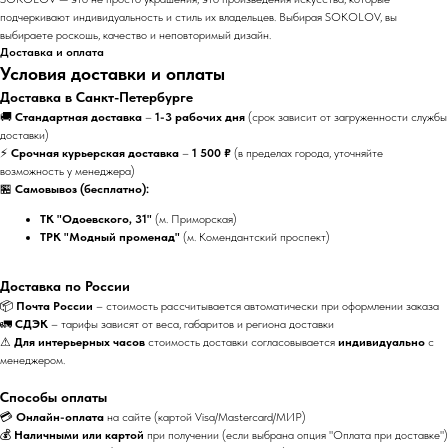
подчеркивают индивидуальность и стиль их владельцев. Выбирая SOKOLOV, вы
выбираете роскошь, качество и неповторимый дизайн.
Доставка и оплата
Условия доставки и оплаты
Доставка в Санкт-Петербурге
🚚
Стандартная доставка
–
1-3 рабочих дня
(срок зависит от загруженности службы
доставки)
⚡
Срочная курьерская доставка
–
1 500 ₽
(в пределах города, уточняйте
возможность у менеджера)
🏪
Самовывоз (бесплатно):
ТК "Одоевского, 31"
(м. Приморская)
ТРК "Модный променад"
(м. Комендантский проспект)
Доставка по России
📦
Почта России
– стоимость рассчитывается автоматически при оформлении заказа
🚛
СДЭК
– тарифы зависят от веса, габаритов и региона доставки
⚠
Для интерьерных часов
стоимость доставки согласовывается
индивидуально
с
менеджером.
Способы оплаты
💳
Онлайн-оплата
на сайте (картой Visa/Mastercard/МИР)
💰
Наличными или картой
при получении (если выбрана опция "Оплата при доставке")