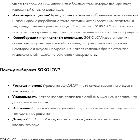
уделяется премиальным коллекциям с бриллиантами, которые подчеркивают
изысканный стиль их владельцев.
Инновации и дизайн:
Бренд активно развивает собственные технологические
и дизайнерские разработки, а также сотрудничает с известными артистами и
лицензирует международные бренды. Это позволяет SOKOLOV оставаться в
центре модных трендов и предлагать клиентам уникальные и стильные продукты.
Коллаборации и уникальные коллекции:
SOKOLOV известен своими
совместными проектами и коллаборациями, которые помогают создавать
новаторские и актуальные украшения. Каждая коллекция бренда отражает
индивидуальный подход и стремление к совершенству.
Почему выбирают SOKOLOV?
Роскошь и стиль:
Украшения SOKOLOV — это символ изысканного вкуса и
элегантности.
Уникальность:
Каждое изделие создается с особым вниманием к деталям, что
делает его уникальным.
Инновации:
Бренд постоянно развивается, предлагая клиентам современные и
технологичные решения.
Доверие:
SOKOLOV заслужил репутацию надежного и премиального
ювелирного дома.
SOKOLOV — это не просто украшения, это произведения искусства, которые