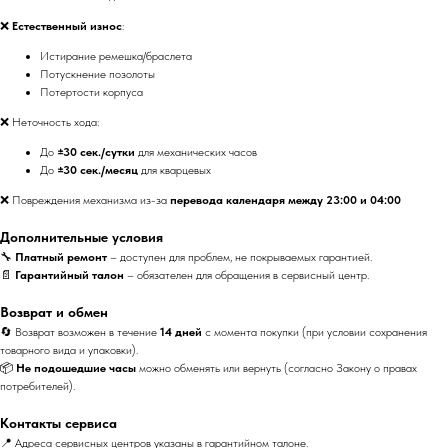
❌
Естественный износ
:
Истирание ремешка/браслета
Потускнение позолоты
Потертости корпуса
❌ Неточность хода:
До
±30 сек./сутки
для механических часов
До
±30 сек./месяц
для кварцевых
❌ Повреждения механизма из-за
перевода календаря между 23:00 и 04:00
Дополнительные условия
🔧
Платный ремонт
– доступен для проблем, не покрываемых гарантией.
📄
Гарантийный талон
– обязателен для обращения в сервисный центр.
Возврат и обмен
🔄 Возврат возможен в течение
14 дней
с момента покупки (при условии сохранения
товарного вида и упаковки).
📦
Не подошедшие часы
можно обменять или вернуть (согласно Закону о правах
потребителей).
Контакты сервиса
📍 Адреса сервисных центров указаны в гарантийном талоне.