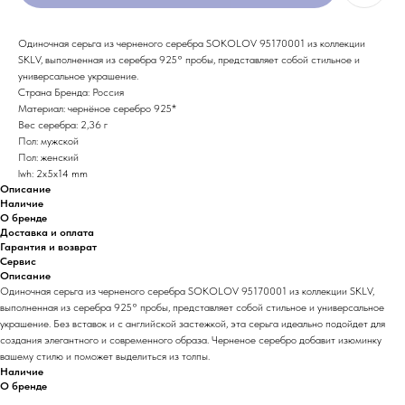
Одиночная серьга из черненого серебра SOKOLOV 95170001 из коллекции
SKLV, выполненная из серебра 925° пробы, представляет собой стильное и
универсальное украшение.
Страна Бренда: Россия
Материал: чернёное серебро 925*
Вес серебра: 2,36 г
Пол: мужской
Пол: женский
lwh: 2x5x14 mm
Описание
Наличие
О бренде
Доставка и оплата
Гарантия и возврат
Сервис
Описание
Одиночная серьга из черненого серебра SOKOLOV 95170001 из коллекции SKLV,
выполненная из серебра 925° пробы, представляет собой стильное и универсальное
украшение. Без вставок и с английской застежкой, эта серьга идеально подойдет для
создания элегантного и современного образа. Черненое серебро добавит изюминку
вашему стилю и поможет выделиться из толпы.
Наличие
О бренде