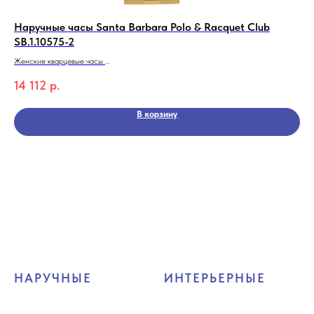
Наручные часы Santa Barbara Polo & Racquet Club
На
SB.1.10575-2
SB
Женские кварцевые часы
Жен
Santa Barbara Polo & Racquet Club SB.1.10575-2
San
14 112
р.
11
Коллекция Luxury
Кол
В корзину
НАРУЧНЫЕ
ИНТЕРЬЕРНЫЕ