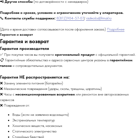
📲
Другие способы
(по договорённости с менеджером)
Подробнее о сроках, условиях и ограничениях уточняйте у операторов.
📞
Контакты службы поддержки:
8(812)904-57-07
/
radwolod@mail.ru
(Дата и время доставки согласовываются после оформления заказа.)
Подробнее
Гарантия и возврат
Гарантия и возврат
Гарантия производителя
✅ При покупке часов вы получаете
оригинальный продукт
с официальной гарантией.
📋 Гарантийные обязательства и адреса сервисных центров указаны в
гарантийном
талоне
и сопроводительных документах.
Гарантия НЕ распространяется на:
❌ Замену элемента питания (батарейки)
❌ Механические повреждения (удары, сколы, трещины, царапины)
❌ Часы с
несанкционированным вскрытием
или ремонтом вне авторизованных
сервисов
❌ Повреждения от:
Воды (если не заявлена водозащита)
Экстремальных температур
Химических веществ, насекомых
Статического электричества
Стихийных бедствий