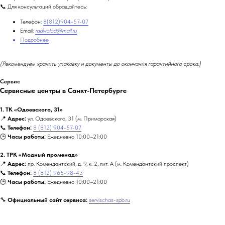
📞 Для консультаций обращайтесь:
Телефон:
8(812)904-57-07
Email:
radwolod@mail.ru
Подробнее
(Рекомендуем хранить упаковку и документы до окончания гарантийного срока.)
Сервис
Сервисные центры в Санкт-Петербурге
1. ТК «Одоевского, 31»
📍
Адрес:
ул. Одоевского, 31 (м. Приморская)
📞
Телефон:
8 (812) 904-57-07
🕒
Часы работы:
Ежедневно 10:00–21:00
2. ТРК «Модный променад»
📍
Адрес:
пр. Комендантский, д. 9, к. 2, лит. А (м. Комендантский проспект)
📞
Телефон:
8 (812) 965-98-43
🕒
Часы работы:
Ежедневно 10:00–21:00
🔧
Официальный сайт сервиса:
servischas-spb.ru