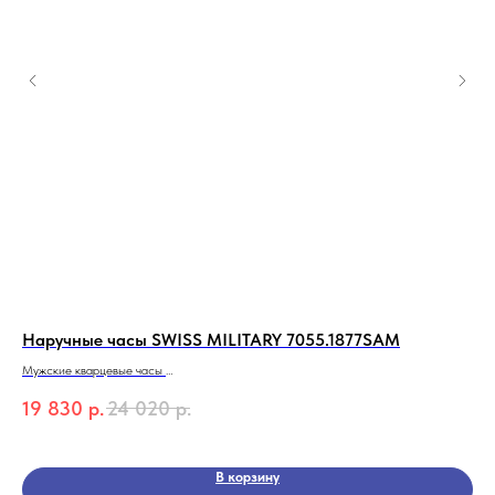
Наручные часы SWISS MILITARY 7055.1877SAM
На
Мужские кварцевые часы
Жен
SWISS Alpine MILITARY 7055.1877SAM
19 830
р.
24 020
р.
5 
Коллекция Combat Basic
В корзину