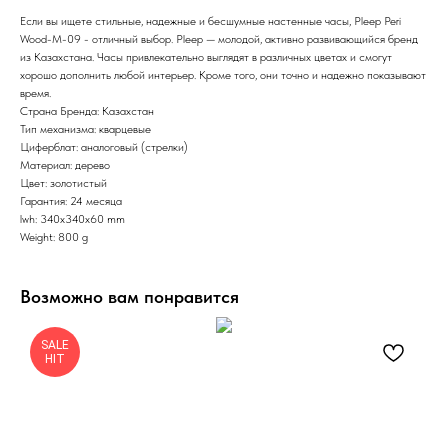
Если вы ищете стильные, надежные и бесшумные настенные часы, Pleep Peri
Wood-M-09 - отличный выбор. Pleep — молодой, активно развивающийся бренд
из Казахстана. Часы привлекательно выглядят в различных цветах и смогут
хорошо дополнить любой интерьер. Кроме того, они точно и надежно показывают
время.
Страна Бренда: Казахстан
Тип механизма: кварцевые
Циферблат: аналоговый (стрелки)
Материал: дерево
Цвет: золотистый
Гарантия: 24 месяца
lwh: 340x340x60 mm
Weight: 800 g
Возможно вам понравится
SALE
HIT