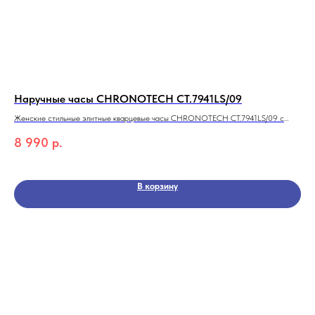
Наручные часы CHRONOTECH CT.7941LS/09
На
Женские стильные элитные кварцевые часы CHRONOTECH CT.7941LS/09 с
Муж
цирконами из коллекции Ladies
SWI
8 990
р.
43
Кол
В корзину