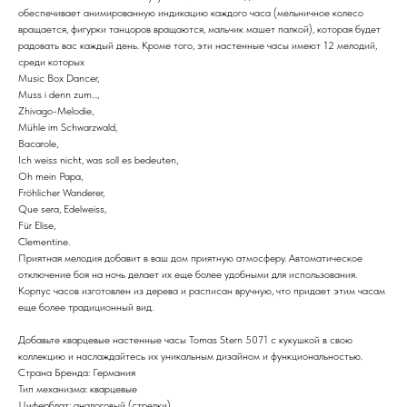
обеспечивает анимированную индикацию каждого часа (мельничное колесо
вращается, фигурки танцоров вращаются, мальчик машет палкой), которая будет
радовать вас каждый день. Кроме того, эти настенные часы имеют 12 мелодий,
среди которых
Music Box Dancer,
Muss i denn zum...,
Zhivago-Melodie,
Mühle im Schwarzwald,
Bacarole,
Ich weiss nicht, was soll es bedeuten,
Oh mein Papa,
Fröhlicher Wanderer,
Que sera, Edelweiss,
Für Elise,
Clementine.
Приятная мелодия добавит в ваш дом приятную атмосферу. Автоматическое
отключение боя на ночь делает их еще более удобными для использования.
Корпус часов изготовлен из дерева и расписан вручную, что придает этим часам
еще более традиционный вид.
Добавьте кварцевые настенные часы Tomas Stern 5071 с кукушкой в свою
коллекцию и наслаждайтесь их уникальным дизайном и функциональностью.
Страна Бренда: Германия
Тип механизма: кварцевые
Циферблат: аналоговый (стрелки)