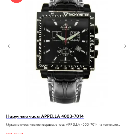
Наручные часы APPELLA 4003-7014
На
Мужские классические кварцевые часы APPELLA 4003-7014 из коллекции
Муж
Chronograph 4003