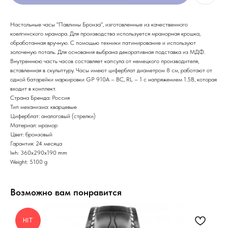
Настольные часы "Павлины Бронза", изготовленные из качественного
коелгинского мрамора. Для производства используется мраморная крошка,
обработанная вручную. С помощью техники патинирование и используют
золоченую поталь. Для основания выбрана декоративная подставка из МДФ.
Внутреннюю часть часов составляет капсула от немецкого производителя,
вставленная в скульптуру. Часы имеют циферблат диаметром 8 см, работают от
одной батарейки маркировки GP 910A – BC, RL – 1 с напряжением 1.5В, которая
входит в комплект.
Страна Бренда: Россия
Тип механизма: кварцевые
Циферблат: аналоговый (стрелки)
Материал: мрамор
Цвет: бронзовый
Гарантия: 24 месяца
lwh: 360x290x190 mm
Weight: 5100 g
Возможно вам понравится
HIT